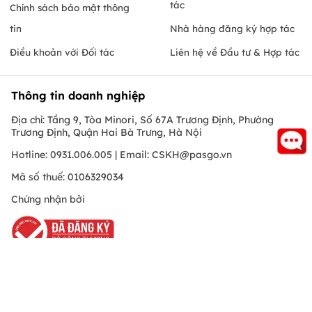
tác
Chính sách bảo mật thông
tin
Nhà hàng đăng ký hợp tác
Điều khoản với Đối tác
Liên hệ về Đầu tư & Hợp tác
Thông tin doanh nghiệp
Địa chỉ: Tầng 9, Tòa Minori, Số 67A Trương Định, Phường
Trương Định, Quận Hai Bà Trưng, Hà Nội
Hotline: 0931.006.005 | Email:
CSKH@pasgo.vn
Mã số thuế: 0106329034
Chứng nhận bởi
Hồ Chí Minh
© Copyright 2010 PasGo.jsc, All rights reserved
FREE - Đã có trên Google Play