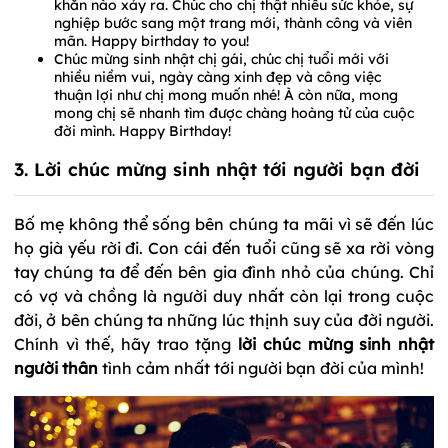
khăn nào xảy ra. Chúc cho chị thật nhiều sức khỏe, sự
nghiệp bước sang một trang mới, thành công và viên
mãn. Happy birthday to you!
Chúc mừng sinh nhật chị gái, chúc chị tuổi mới với
nhiều niềm vui, ngày càng xinh đẹp và công việc
thuận lợi như chị mong muốn nhé! À còn nữa, mong
mong chị sẽ nhanh tìm được chàng hoàng tử của cuộc
đời mình. Happy Birthday!
3. Lời chúc mừng sinh nhật tới người bạn đời
Bố mẹ không thể sống bên chúng ta mãi vì sẽ đến lúc
họ già yếu rời đi. Con cái đến tuổi cũng sẽ xa rời vòng
tay chúng ta để đến bên gia đình nhỏ của chúng. Chỉ
có vợ và chồng là người duy nhất còn lại trong cuộc
đời, ở bên chúng ta những lúc thịnh suy của đời người.
Chính vì thế, hãy trao tặng
lời chúc mừng sinh nhật
người thân
tình cảm nhất tới người bạn đời của mình!