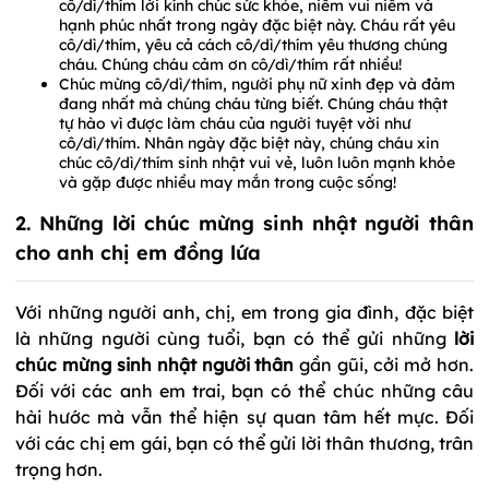
cô/dì/thím lời kính chúc sức khỏe, niềm vui niềm và
hạnh phúc nhất trong ngày đặc biệt này. Cháu rất yêu
cô/dì/thím, yêu cả cách cô/dì/thím yêu thương chúng
cháu. Chúng cháu cảm ơn cô/dì/thím rất nhiều!
Chúc mừng cô/dì/thím, người phụ nữ xinh đẹp và đảm
đang nhất mà chúng cháu từng biết. Chúng cháu thật
tự hào vì được làm cháu của người tuyệt vời như
cô/dì/thím. Nhân ngày đặc biệt này, chúng cháu xin
chúc cô/dì/thím sinh nhật vui vẻ, luôn luôn mạnh khỏe
và gặp được nhiều may mắn trong cuộc sống!
2. Những lời chúc mừng sinh nhật người thân
cho anh chị em đồng lứa
Với những người anh, chị, em trong gia đình, đặc biệt
là những người cùng tuổi, bạn có thể gửi những
lời
chúc mừng sinh nhật người thân
gần gũi, cởi mở hơn.
Đối với các anh em trai, bạn có thể chúc những câu
hài hước mà vẫn thể hiện sự quan tâm hết mực. Đối
với các chị em gái, bạn có thể gửi lời thân thương, trân
trọng hơn.