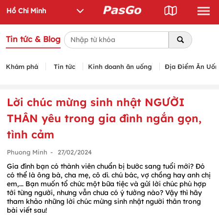
Tin tức & Blog
Khám phá
Tin tức
Kinh doanh ăn uống
Địa Điểm Ăn Uố
Lời chúc mừng sinh nhật NGƯỜI
THÂN yêu trong gia đình ngắn gọn,
tình cảm
Phuong Minh
-
27/02/2024
Gia đình bạn có thành viên chuẩn bị bước sang tuổi mới? Đó
có thể là ông bà, cha mẹ, cô dì. chú bác, vợ chồng hay anh chị
em,... Bạn muốn tổ chức một bữa tiệc và gửi lời chúc phù hợp
tới từng người, nhưng vẫn chưa có ý tưởng nào? Vậy thì hãy
tham khảo những lời chúc mừng sinh nhật người thân trong
bài viết sau!