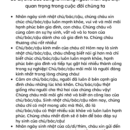
quan trọng trong cuộc đời chúng ta
Nhân ngày sinh nhật chú/bác/cậu, chúng cháu xin
chúc chú/bác/cậu luôn mạnh khỏe, vui vẻ và mãi mãi
hạnh phúc bên gia đình, con cháu. Chúng cháu vô
cùng cảm ơn sự hy sinh, vất vả và lo toan của
chú/bác/cậu dành cho cả gia đình ta. Chúng cháu
thương chú rất nhiều!
Chú/bác/cậu kính mến của cháu ơi! Hôm nay là sinh
nhật chú/bác/cậu, cháu chẳng biết nói gì hơn mà chỉ
biết chúc chú/bác/cậu luôn luôn mạnh khỏe, hạnh
phúc bên gia đình và tiếp tục gặt hái nhiều thành công
trong sự nghiệp! Chú/bác/cậu mãi mãi là người đáng
kính nhất trong lòng chúng cháu!
Cảm ơn chú/bác/cậu, người đã luôn ở bên cạnh gia
đình cháu những lúc khó khăn. Chú/bác/cậu thật
giống như người cha thứ hai của chúng cháu vậy!
Chúng cháu mãi mãi ghi nhớ và biết ơn công lao của
chú/bác/cậu. Sinh nhật chú/bác/cậu năm nay, chúng
cháu chỉ có một mong ước mà thôi, đó là
chú/bác/cậu có thật nhiều sức khỏe và luôn luôn hạnh
phúc. Chúng cháu nhất định sẽ ở bên để báo đáp sự
hy sinh của chú/bác/cậu!
Nhân ngày sinh nhật của cô/dì/thím, cháu xin gửi đến