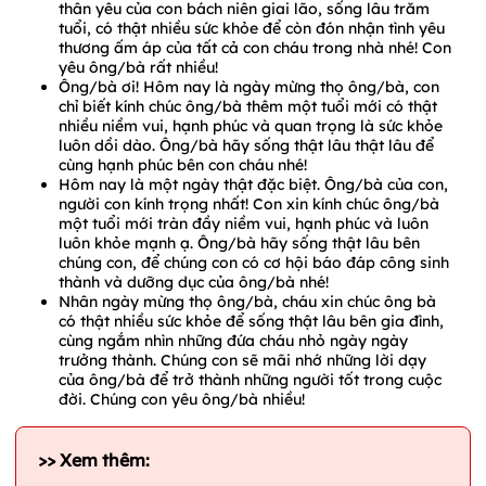
thân yêu của con bách niên giai lão, sống lâu trăm
tuổi, có thật nhiều sức khỏe để còn đón nhận tình yêu
thương ấm áp của tất cả con cháu trong nhà nhé! Con
yêu ông/bà rất nhiều!
Ông/bà ơi! Hôm nay là ngày mừng thọ ông/bà, con
chỉ biết kính chúc ông/bà thêm một tuổi mới có thật
nhiều niềm vui, hạnh phúc và quan trọng là sức khỏe
luôn dồi dào. Ông/bà hãy sống thật lâu thật lâu để
cùng hạnh phúc bên con cháu nhé!
Hôm nay là một ngày thật đặc biệt. Ông/bà của con,
người con kính trọng nhất! Con xin kính chúc ông/bà
một tuổi mới tràn đầy niềm vui, hạnh phúc và luôn
luôn khỏe mạnh ạ. Ông/bà hãy sống thật lâu bên
chúng con, để chúng con có cơ hội báo đáp công sinh
thành và dưỡng dục của ông/bà nhé!
Nhân ngày mừng thọ ông/bà, cháu xin chúc ông bà
có thật nhiều sức khỏe để sống thật lâu bên gia đình,
cùng ngắm nhìn những đứa cháu nhỏ ngày ngày
trưởng thành. Chúng con sẽ mãi nhớ những lời dạy
của ông/bà để trở thành những người tốt trong cuộc
đời. Chúng con yêu ông/bà nhiều!
>> Xem thêm: