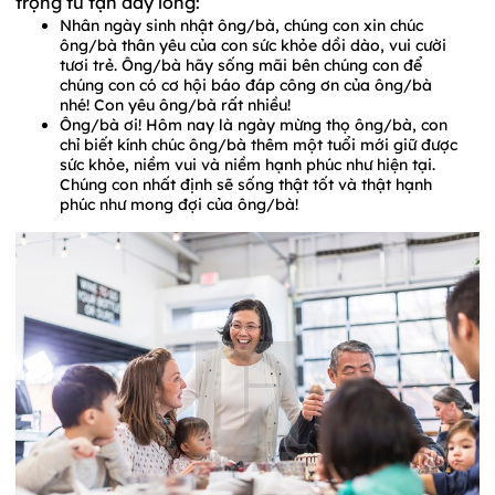
trọng từ tận đáy lòng:
Nhân ngày sinh nhật ông/bà, chúng con xin chúc
ông/bà thân yêu của con sức khỏe dồi dào, vui cười
tươi trẻ. Ông/bà hãy sống mãi bên chúng con để
chúng con có cơ hội báo đáp công ơn của ông/bà
nhé! Con yêu ông/bà rất nhiều!
Ông/bà ơi! Hôm nay là ngày mừng thọ ông/bà, con
chỉ biết kính chúc ông/bà thêm một tuổi mới giữ được
sức khỏe, niềm vui và niềm hạnh phúc như hiện tại.
Chúng con nhất định sẽ sống thật tốt và thật hạnh
phúc như mong đợi của ông/bà!