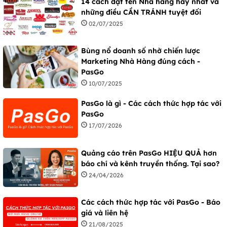
14 cách đặt tên Nhà hàng hay nhất và
những điều CẦN TRÁNH tuyệt đối
02/07/2025
Bùng nổ doanh số nhờ chiến lược
Marketing Nhà Hàng đúng cách -
PasGo
10/07/2025
PasGo là gì - Các cách thức hợp tác với
PasGo
17/07/2026
Quảng cáo trên PasGo HIỆU QUẢ hơn
báo chí và kênh truyền thống. Tại sao?
24/04/2026
Các cách thức hợp tác với PasGo - Báo
giá và liên hệ
21/08/2025