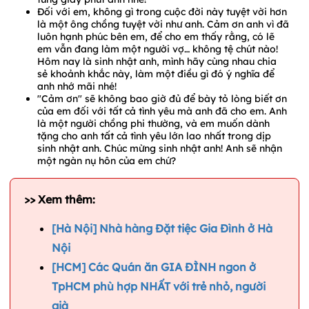
Đối với em, không gì trong cuộc đời này tuyệt vời hơn
là một ông chồng tuyệt vời như anh. Cảm ơn anh vì đã
luôn hạnh phúc bên em, để cho em thấy rằng, có lẽ
em vẫn đang làm một người vợ… không tệ chút nào!
Hôm nay là sinh nhật anh, mình hãy cùng nhau chia
sẻ khoảnh khắc này, làm một điều gì đó ý nghĩa để
anh nhớ mãi nhé!
"Cảm ơn" sẽ không bao giờ đủ để bày tỏ lòng biết ơn
của em đối với tất cả tình yêu mà anh đã cho em. Anh
là một người chồng phi thường, và em muốn dành
tặng cho anh tất cả tình yêu lớn lao nhất trong dịp
sinh nhật anh. Chúc mừng sinh nhật anh! Anh sẽ nhận
một ngàn nụ hôn của em chứ?
>> Xem thêm:
[Hà Nội] Nhà hàng Đặt tiệc Gia Đình ở Hà
Nội
[HCM] Các Quán ăn GIA ĐÌNH ngon ở
TpHCM phù hợp NHẤT với trẻ nhỏ, người
già