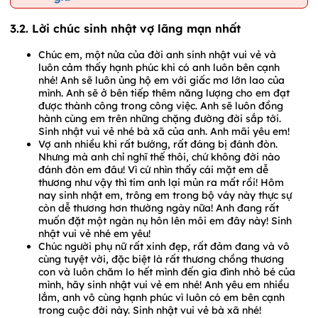
3.2. Lời chúc sinh nhật vợ lãng mạn nhất
Chúc em, một nửa của đời anh sinh nhật vui vẻ và
luôn cảm thấy hạnh phúc khi có anh luôn bên cạnh
nhé! Anh sẽ luôn ủng hộ em với giấc mơ lớn lao của
mình. Anh sẽ ở bên tiếp thêm năng lượng cho em đạt
được thành công trong công việc. Anh sẽ luôn đồng
hành cùng em trên những chặng đường đời sắp tới.
Sinh nhật vui vẻ nhé bà xã của anh. Anh mãi yêu em!
Vợ anh nhiều khi rất bướng, rất đáng bị đánh đòn.
Nhưng mà anh chỉ nghĩ thế thôi, chứ không đời nào
đánh đòn em đâu! Vì cứ nhìn thấy cái mặt em dễ
thương như vậy thì tim anh lại mủn ra mất rồi! Hôm
nay sinh nhật em, trông em trong bộ váy này thực sự
còn dễ thương hơn thường ngày nữa! Anh đang rất
muốn đặt một ngàn nụ hôn lên môi em đây này! Sinh
nhật vui vẻ nhé em yêu!
Chúc người phụ nữ rất xinh đẹp, rất đảm đang và vô
cùng tuyệt vời, đặc biệt là rất thương chồng thương
con và luôn chăm lo hết mình đến gia đình nhỏ bé của
mình, hãy sinh nhật vui vẻ em nhé! Anh yêu em nhiều
lắm, anh vô cùng hạnh phúc vì luôn có em bên cạnh
trong cuộc đời này. Sinh nhật vui vẻ bà xã nhé!