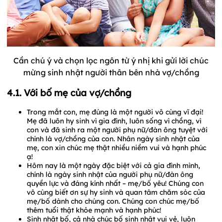
Cần chú ý và chọn lọc ngôn từ ý nhị khi gửi lời chúc
mừng sinh nhật người thân bên nhà vợ/chồng
4.1. Với bố mẹ của vợ/chồng
Trong mắt con, mẹ đúng là một người vô cùng vĩ đại!
Mẹ đã luôn hy sinh vì gia đình, luôn sống vì chồng, vì
con và đã sinh ra một người phụ nữ/đàn ông tuyệt với
chính là vợ/chồng của con. Nhân ngày sinh nhật của
mẹ, con xin chúc mẹ thật nhiều niềm vui và hạnh phúc
ạ!
Hôm nay là một ngày đặc biệt với cả gia đình mình,
chính là ngày sinh nhật của người phụ nữ/đàn ông
quyền lực và đáng kính nhất – mẹ/bố yêu! Chúng con
vô cùng biết ơn sự hy sinh và quan tâm chăm sóc của
mẹ/bố dành cho chúng con. Chúng con chúc mẹ/bố
thêm tuổi thật khỏe mạnh và hạnh phúc!
Sinh nhật bố, cả nhà chúc bố sinh nhật vui vẻ, luôn