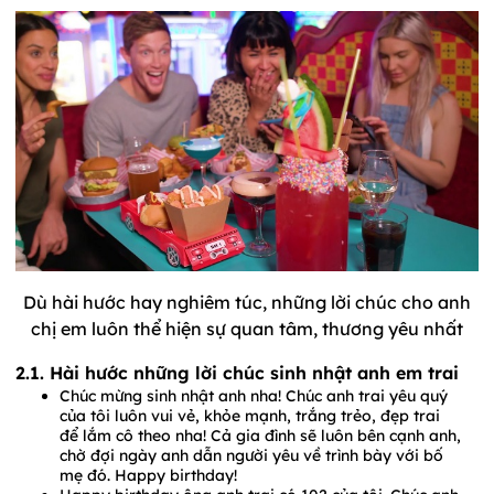
Dù hài hước hay nghiêm túc, những lời chúc cho anh
chị em luôn thể hiện sự quan tâm, thương yêu nhất
2.1. Hài hước những lời chúc sinh nhật anh em trai
Chúc mừng sinh nhật anh nha! Chúc anh trai yêu quý
của tôi luôn vui vẻ, khỏe mạnh, trắng trẻo, đẹp trai
để lắm cô theo nha! Cả gia đình sẽ luôn bên cạnh anh,
chờ đợi ngày anh dẫn người yêu về trình bày với bố
mẹ đó. Happy birthday!