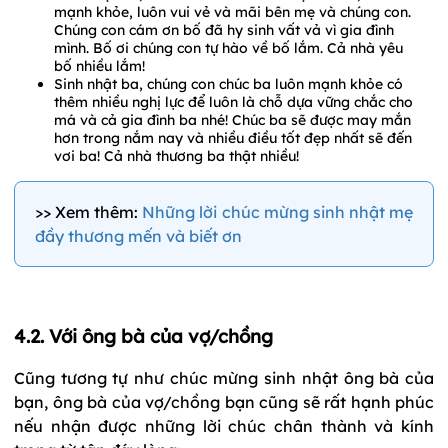
mạnh khỏe, luôn vui vẻ và mãi bên mẹ và chúng con.
Chúng con cám ơn bố đã hy sinh vất vả vì gia đình
mình. Bố ơi chúng con tự hào về bố lắm. Cả nhà yêu
bố nhiều lắm!
Sinh nhật ba, chúng con chúc ba luôn mạnh khỏe có
thêm nhiều nghị lực để luôn là chỗ dựa vững chắc cho
má và cả gia đình ba nhé! Chúc ba sẽ được may mắn
hơn trong nắm nay và nhiều điều tốt đẹp nhất sẽ đến
vơi ba! Cả nhà thương ba thật nhiều!
>> Xem thêm:
Những lời chúc mừng sinh nhật mẹ
đầy thương mến và biết ơn
4.2. Với ông bà của vợ/chồng
Cũng tương tự như chúc mừng sinh nhật ông bà của
bạn, ông bà của vợ/chồng bạn cũng sẽ rất hạnh phúc
nếu nhận được những lời chúc chân thành và kính