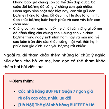
không bao giờ chúng con có thể đền đáp được. Cả
cuộc đời bố/mẹ đã sống vì chúng con quá nhiều.
Nhân ngày sinh nhật đặc biệt này, con xin gửi đến
bố/mẹ những lời chúc tốt đẹp nhất từ đáy lòng mình.
Con chúc bố/mẹ luôn hạnh phúc và xum vầy bên con
cháu nhé!
Chúng con xin cảm ơn bố/mẹ vì tất cả những gì bố mẹ
đã dành tặng cho chúng con. Chúng con xin chúc
bố/mẹ trong ngày sinh nhật hôm nay và mãi mãi về
sau luôn tràn đầy sức khỏe, sống thật vui, thật hạnh
phúc bên gia đình. Con yêu bố/mẹ rất nhiều!
Ngoài ra, để tham khảo thêm những lời chúc ý nghĩa
nữa dành cho bố và mẹ, bạn đọc có thể tham khảo
thêm hai bài viết sau:
>> Xem thêm:
Các nhà hàng BUFFET Quận 7 ngon giá
rẻ đến cao cấp, nhiều ưu đãi
[Hà Nội] Thế giới nhà hàng BUFFET ở Hà