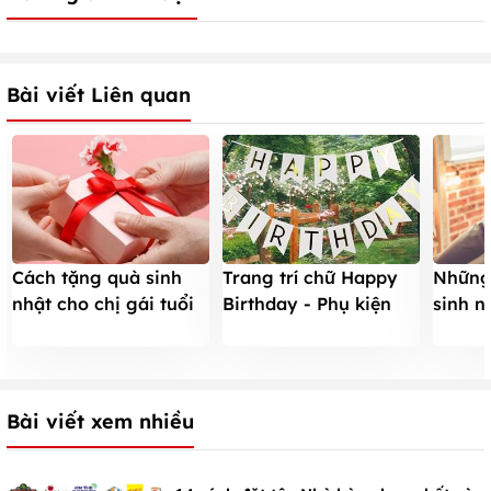
Bài viết Liên quan
Cách tặng quà sinh
Trang trí chữ Happy
Những
nhật cho chị gái tuổi
Birthday - Phụ kiện
sinh n
nào cũng thích mê
sinh nhật rẻ mà bắt
muốn n
mắt
Bài viết xem nhiều