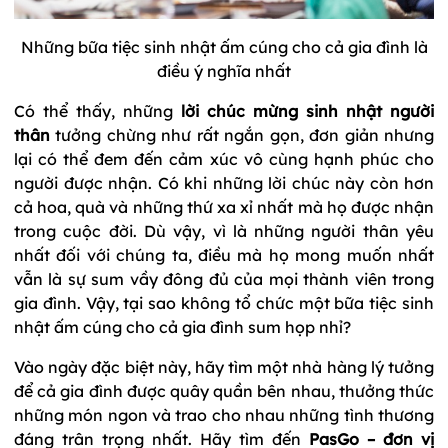
Những bữa tiệc sinh nhật ấm cúng cho cả gia đình là
điều ý nghĩa nhất
Có thể thấy, những
lời chúc mừng sinh nhật người
thân
tưởng chừng như rất ngắn gọn, đơn giản nhưng
lại có thể đem đến cảm xúc vô cùng hạnh phúc cho
người được nhận. Có khi những lời chúc này còn hơn
cả hoa, quà và những thứ xa xỉ nhất mà họ được nhận
trong cuộc đời. Dù vậy, vì là những người thân yêu
nhất đối với chúng ta, điều mà họ mong muốn nhất
vẫn là sự sum vầy đông đủ của mọi thành viên trong
gia đình. Vậy, tại sao không tổ chức một bữa tiệc sinh
nhật ấm cúng cho cả gia đình sum họp nhỉ?
Vào ngày đặc biệt này, hãy tìm một nhà hàng lý tưởng
để cả gia đình được quây quần bên nhau, thưởng thức
những món ngon và trao cho nhau những tình thương
đáng trân trọng nhất. Hãy tìm đến
PasGo –
đơn vị