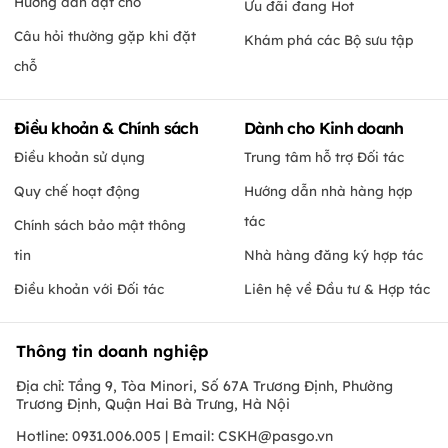
Hướng dẫn đặt chỗ
Ưu đãi đang Hot
Câu hỏi thường gặp khi đặt
Khám phá các Bộ sưu tập
chỗ
Điều khoản & Chính sách
Dành cho Kinh doanh
Điều khoản sử dụng
Trung tâm hỗ trợ Đối tác
Quy chế hoạt động
Hướng dẫn nhà hàng hợp
tác
Chính sách bảo mật thông
tin
Nhà hàng đăng ký hợp tác
Điều khoản với Đối tác
Liên hệ về Đầu tư & Hợp tác
Thông tin doanh nghiệp
Địa chỉ: Tầng 9, Tòa Minori, Số 67A Trương Định, Phường
Trương Định, Quận Hai Bà Trưng, Hà Nội
Hotline: 0931.006.005 | Email:
CSKH@pasgo.vn