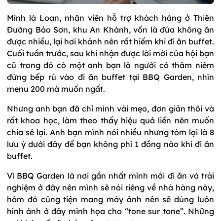
Mình là Loan, nhân viên hỗ trợ khách hàng ở Thiên
Đường Bảo Sơn, khu An Khánh, vốn là đứa không ăn
được nhiều, lại hơi khảnh nên rất hiếm khi đi ăn buffet.
Cuối tuần trước, sau khi nhận được lời mời của hội bạn
cũ trong đó có một anh bạn là người có thâm niêm
đứng bếp rủ vào đi ăn buffet tại BBQ Garden, nhìn
menu 200 mà muốn ngất.
Nhưng anh bạn đã chỉ mình vài mẹo, đơn giản thôi và
rất khoa học, làm theo thấy hiệu quả liền nên muốn
chia sẻ lại. Anh bạn mình nói nhiều nhưng tóm lại là 8
lưu ý dưới đây để bạn không phí 1 đồng nào khi đi ăn
buffet.
Vì BBQ Garden là nơi gần nhất mình mới đi ăn và trải
nghiệm ở đây nên mình sẽ nói riêng về nhà hàng này,
hôm đó cũng tiện mang máy ảnh nên sẽ dùng luôn
hình ảnh ở đây minh họa cho “tone sur tone”. Những