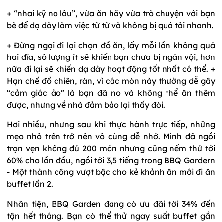
+ “nhai kỹ no lâu”, vừa ăn hãy vừa trò chuyện với bạn
bè để dạ dày làm việc từ từ và không bị quá tải nhanh.
+ Đừng ngại đi lại chọn đồ ăn, lấy mỗi lần không quá
hai đĩa, sô lượng ít sẽ khiến bạn chưa bị ngán vội, hơn
nữa đi lại sẽ khiến dạ dày hoạt động tốt nhất có thể. +
Hạn chế đồ chiên, rán, vì các món này thường dễ gây
“cảm giác ảo” là bạn đã no và không thể ăn thêm
được, nhưng về nhà đảm bảo lại thấy đói.
Hơi nhiều, nhưng sau khi thực hành trực tiếp, những
mẹo nhỏ trên trở nên vô cùng dễ nhớ. Mình đã ngồi
trọn vẹn không đủ 200 món nhưng cũng nếm thử tới
60% cho lần đầu, ngồi tới 3,5 tiếng trong BBQ Gardern
- Một thành công vượt bậc cho kẻ khảnh ăn mới đi ăn
buffet lần 2.
Nhân tiện, BBQ Garden đang có ưu đãi tới 34% đến
tận hết tháng. Bạn có thể thử ngay suất buffet gần