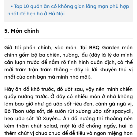
• Top 10 quán ăn có không gian lãng mạn phù hợp
nhất để hẹn hò ở Hà Nội
5. Món chính
Giờ tới phần chính, vào món. Tại BBQ Garden món
chính gồm bộ ba chiên, nướng, lẩu (đây là lý do mình
cần lượn trước để nắm rõ tình hình quân địch, có thế
mới trăm trận trăm thắng – đây là lời khuyên thú vị
nhất của anh bạn mà mình nhờ mãi).
Hãy ăn đồ khô trước, đồ ướt sau, vậy nên mình chiến
quầy nướng trước. Ở đây có nhiều món ở nhà không
làm bao giờ như gà ướp sốt tiêu đen, cánh gà ngũ vị,
Bò Tbon ướp sốt, dẻ sườn rút xương ướp sốt spacycil,
heo ướp sốt Tứ Xuyên… Ăn đồ nướng thi thoảng nên
kèm thêm chút salad, một là để chống ngấy, hai là
thêm chút vị chua chua để dễ tiêu và ngon miệng hơn