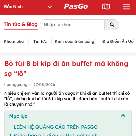
Tin tức & Blog
Khám phá
Tin tức
Kinh doanh ăn uống
Địa Điểm Ăn Uố
Bỏ túi 8 bí kíp đi ăn buffet mà không
sợ “lỗ”
huonggiang
-
17/08/2016
Nhiều chị em vẫn lo người ăn được ít khi đi ăn buffet thì chỉ có
“lỗ”, nhưng khi bỏ túi 8 bí kíp sau thì đảm bảo “buffet chỉ còn
là chuyện nhỏ.”
Mục lục
LIÊN HỆ QUẢNG CÁO TRÊN PASGO
1. Đừng bao giờ đi ăn buffet một mình