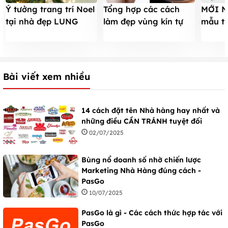
Ý tưởng trang trí Noel
Tổng hợp các cách
MỚI N
tại nhà đẹp LUNG
làm đẹp vùng kín tự
mẫu th
LINH, ấm cúng mà
nhiên từ A-Z
nhất d
TIẾT KIỆM
huynh 
Bài viết xem nhiều
14 cách đặt tên Nhà hàng hay nhất và
những điều CẦN TRÁNH tuyệt đối
02/07/2025
Bùng nổ doanh số nhờ chiến lược
Marketing Nhà Hàng đúng cách -
PasGo
10/07/2025
PasGo là gì - Các cách thức hợp tác với
PasGo