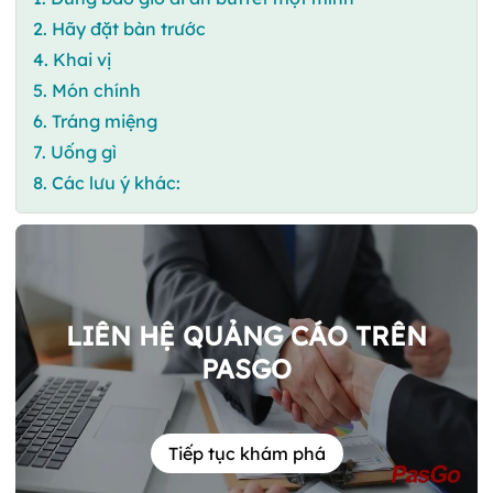
2. Hãy đặt bàn trước
4. Khai vị
5. Món chính
6. Tráng miệng
7. Uống gì
8. Các lưu ý khác:
LIÊN HỆ QUẢNG CÁO TRÊN
PASGO
Tiếp tục khám phá