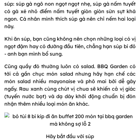
súp: súp gà ngô non ngọt ngọt nhẹ, súp gà nấm tuyết
có gà xé nhỏ điểm nấm tuyết giòn giòn sừn sựt khá
ngon. Cá nhân mình thích súp gà nên chỉ nếm hai loại
này.
Khi ăn súp, bạn cũng không nên chọn những loại có vị
ngọt đậm hay có đường đầu tiên, chẳng hạn súp bí đỏ
- anh bạn mình bổ sung.
Cũng quầy đó thường luôn có salad. BBQ Garden có
tới cả gần chục món salad nhưng hãy hạn chế các
món salad nhiều mayonaise và phô mai bởi dễ gây
ngấy. Rau xanh cùng chút vị chua sẽ khiến cả vị giác
(tuyến nước bọt) và dạ dày khởi động chuẩn bị đón
nhận thêm nhiều loại món ăn khác.
Hãy bắt đầu với súp