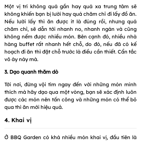
Một vị trí không quá gần hay quá xa trung tâm sẽ
không khiến bạn bị lười hay quá chăm chỉ đi lấy đồ ăn.
Nếu lười lấy thì ăn được ít là đúng rồi, nhưng quá
chăm chỉ, sẽ dẫn tới nhanh no, nhanh ngán và cũng
không nếm được nhiều món. Bên cạnh đó, nhiều nhà
hàng buffet rất nhanh hết chỗ, do đó, nếu đã có kế
hoạch đi ăn thì đặt chỗ trước là điều cần thiết. Cẩn tắc
vô áy náy mà.
3. Dạo quanh thăm dò
Tới nơi, đừng vội tìm ngay đến với những món mình
thích mà hãy dạo qua một vòng, bạn sẽ xác định luôn
được các món nên tấn công và những món có thể bỏ
qua thì ăn mới hiệu quả.
4. Khai vị
Ở BBQ Garden có khá nhiều món khai vị, đầu tiên là