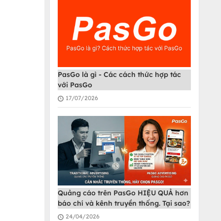
PasGo là gì - Các cách thức hợp tác
với PasGo
17/07/2026
Quảng cáo trên PasGo HIỆU QUẢ hơn
báo chí và kênh truyền thống. Tại sao?
24/04/2026