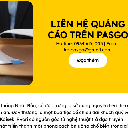
LIÊN HỆ QUẢNG
CÁO TRÊN PASG
Hotline: 0934.626.005 | Email:
kd.pasgo@gmail.com
Đọc thêm
n thống Nhật Bản, có đặc trưng là sử dụng nguyên liệu theo
n ăn. Đây thường là một bữa tiệc để chiêu đãi khách quý v
Kaiseki Ryori có nguồn gốc từ nghệ thuật trà đạo truyền
hát triển thành một phong cách ăn uống phổ biến trong gi