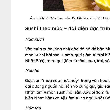
Ẩm thực Nhật Bản theo mùa đặc biệt là sushi phải được 
Sushi theo mùa – đại diện đặc tr
Mùa xuân
Vào mùa xuân, hoa anh đào đã nở để báo hiệ
món Sushi hải sản: Hama-guri (làm từ trai biển
Nhật Bản), miru-gai (làm từ tôm, cua, trai, s
Mùa hè
Đặc sản "mùa nào thức nấy" trong văn hóa 
đại dương nguồn hải sản vô cùng quý giá sau
Nhật làm 4 món sushi hải sản: Awabi (làm từ 
biển Nhật Bản) và Aji (làm từ cá ngừ Nhật Bả
Mùa thu