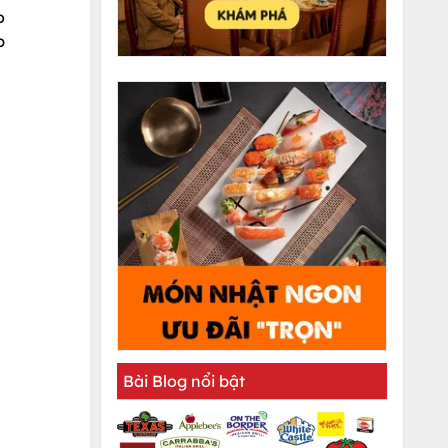
o
p
Bài Blog nổi bật