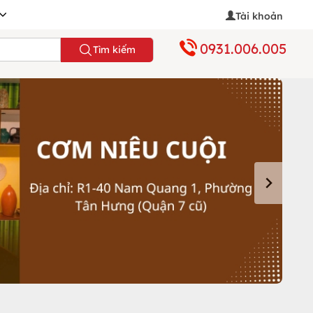
Tài khoản
0931.006.005
Tìm kiếm