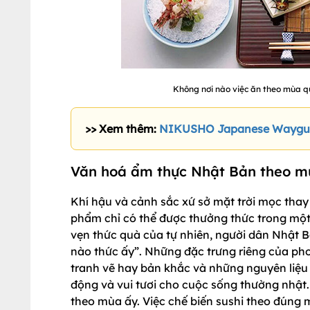
Không nơi nào việc ăn theo mùa 
>> Xem thêm:
NIKUSHO Japanese Waygu B
Văn hoá ẩm thực Nhật Bản theo m
Khí hậu và cảnh sắc xứ sở mặt trời mọc thay 
phẩm chỉ có thể được thưởng thức trong một 
vẹn thức quà của tự nhiên, người dân Nhật 
nào thức ấy”. Những đặc trưng riêng của ph
tranh vẽ hay bản khắc và những nguyên liệu
động và vui tươi cho cuộc sống thường nhật.
theo mùa ấy. Việc chế biến sushi theo đúng 