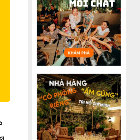
O
à
ới