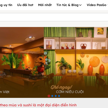
g uy tín
Ưu đãi hot
Mới nhất
Tin tức & Blog
Video PasGo
heo mùa và sushi là một đại diện điển hình