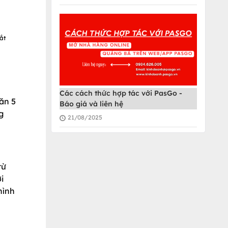
mắt
Các cách thức hợp tác với PasGo -
ăn 5
Báo giá và liên hệ
g
21/08/2025
từ
i
hình