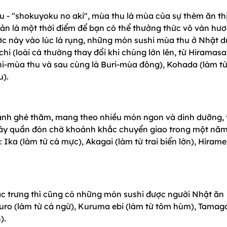
u - "shokuyoku no aki", mùa thu là mùa của sự thèm ăn th
Bản là một thời điểm để bạn có thể thưởng thức vô vàn hư
ớc này vào lúc lá rụng, những món sushi mùa thu ở Nhật d
i (loài cá thường thay đổi khi chúng lớn lên, từ Hiramasa
-mùa thu và sau cùng là Buri-mùa đông), Kohada (làm từ
u).
ạnh ghé thăm, mang theo nhiều món ngon và dinh dưỡng, 
uây quần đón chờ khoảnh khắc chuyển giao trong một năm
Ika (làm từ cá mực), Akagai (làm từ trai biển lớn), Hirame
c trưng thì cũng có những món sushi được người Nhật ăn
uro (làm từ cá ngừ), Kuruma ebi (làm từ tôm hùm), Tamag
).