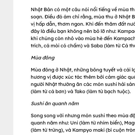
Nhật Bản có một câu nói nổi tiếng về mùa th
soạn. Điều đó ám chỉ rằng, mùa thu ở Nhật 
vị hấp dẫn, thơm ngon. Khi đến thăm đất nư
đây là điều bạn không nên bỏ lỡ như: Kampach
khi chúng còn nhỏ vào mùa hè đến Kampachi
trích, cá mòi có chấm) và Saba (làm từ Cá th
Mùa đông
Mùa đông ở Nhật, những bông tuyết và cái l
hương vị được xúc tác thêm bởi cảm giác q
người Nhật thường ăn các món sushi hải sản: 
(làm từ cá bơn) và Tako (làm từ bạch tuộc).
Sushi ăn quanh năm
Song song với nhưng món sushi theo mùa đặ
quanh năm như: Uni (làm từ nhím biển), Mag
(làm từ trứng), và Kampyo maki (bí cuộn tròn