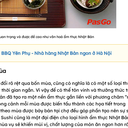
quan trọng và được đề cao như văn hoá ẩm thực Nhật Bản
BQ Yên Phụ - Nhà hàng Nhật Bản ngon ở Hà Nội
ùa
đổi rõ rệt qua bốn mùa, cũng có nghĩa là có một số loại t
thời gian ngắn. Vì vậy để có thể tôn vinh và thưởng thức 
Bản đã tạo ra một nền ẩm thực gắn liền với phương châm 
ong cảnh mỗi mùa được biến tấu thành các họa tiết trong
 theo mùa được bày bán tại chợ đều góp phần tạo nên sự 
 Sushi cũng là một đại điện cho loại hình ẩm thực Nhật Bả
mùa vụ sẽ khiến mùi vị, chất lượng của món ăn ngon hơn r