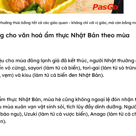
thưởng thức bằng tất cả các giác quan – không chỉ với vị giác, mà còn bằng 
ưng cho văn hoá ẩm thực Nhật Bản theo mùa
u cho mùa đông lạnh giá đã kết thúc, người Nhật thường 
 vỏ cứng), sayori (làm từ cá biển), tori-gai (làm từ sò trứn
ò, vẹm) và kisu (làm từ cá biển đen Nhật Bản).
ẩm thực Nhật Bản, mùa hè cũng không ngoại lệ đón nhận 
 mùa xuân vạn vật sinh sôi, tích lũy đầy dinh dưỡng. Ngườ
bào ngư), Uzuki (làm từ cá vược biển), Anago (làm từ cá c
n).