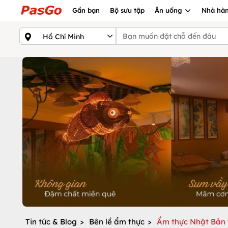
Gần bạn
Bộ sưu tập
Ăn uống
Nhà hàn
Tin tức & Blog
>
Bên lề ẩm thực
>
Ẩm thực Nhật Bản t