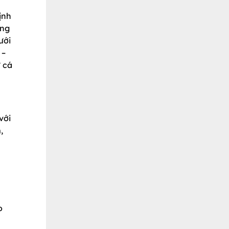
ịnh
ơng
ưới
 –
 cá
với
,
o