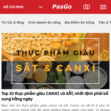
Tin tức & Blog
Kinh doanh ăn uống
Địa Điểm Ăn Uống
Tiệc & 
Top 10 thực phẩm giàu CANXI và SẮT, nhất định phải bổ
sung hằng ngày
Bạn nên ăn thực phẩm giàu canxi và sắt. Canxi và sắt là 2 yếu tố
quan trọng trong chế độ dinh dưỡng hàng ngày của bạn. Vì chúng