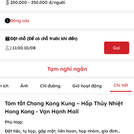
200.000 - 250.000 đ/người
Đóng cửa
Đặt chỗ (Để có chỗ trước khi đến)
.
11:00
.
10/08
Gọi
2
Tạm nghỉ ngắn
1
/
1
/
1
Chi tiết
n ích
Ảnh
Chỉ đường
Giờ hoạt động
Tóm tắt Chang Kang Kung – Hấp Thủy Nhiệt
Hong Kong - Vạn Hạnh Mall
Phù Hợp:
Đặt tiệc, tụ họp, gặp mặt, liên hoan, họp nhóm, gia đình…