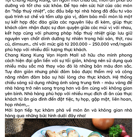
Tại Chang Kang Kung, ăn ngon thôi chưa đủ, món ăn phải bổ
dưỡng và tốt cho sức khỏe. Để tạo nên sức hút của các món
ăn “hấp thuỷ nhiệt”, các đầu bếp tại nhà hàng đã đầu tư vào
quá trình sơ chế và tẩm ướp gia vị, đảm bảo mỗi món là một
sự kết hợp độc đáo giữa các nguyên liệu đi kèm, giúp thực
khách cảm nhận được sự đan quyện giữa các mùi vị với nhau,
kết hợp cùng với phương pháp hấp thuỷ nhiệt giúp lưu giữ
nguyên vẹn chất dinh dưỡng tự nhiên trong hải sản, thịt, rau
củ, dimsum… chỉ với mức giá từ 200.000 – 250.000 vnđ/người
phù hợp với nhiều đối tượng thực khách.
Chang Kang Kung Vạn Hạnh Mall sở hữu cho mình phong
cách hiện đại gắn liền với sự tối giản, không nên sử dụng quá
nhiều màu sắc mà thay vào đó là những bản màu đơn sắc.
Tuy đơn giản nhưng phải đảm bảo được thẩm mỹ và công
năng nhằm đảm bảo sự hài lòng cho thực khách. Hệ thống
chiếu sáng sử dụng những ánh sáng trung tính - màu vàng để
nhà hàng trở nên sang trọng hơn và ấm cúng với không gian
yên bình. Nhà hàng phù hợp với nhiều mục đích đi ăn của thực
khách từ ăn gia đình đến đặt tiệc, tụ họp, gặp mặt, liên hoan,
họp nhóm,…
Mời bạn tiếp tục khám phá về món ăn và không gian nhà
hàng qua những bức hình dưới đây nha!