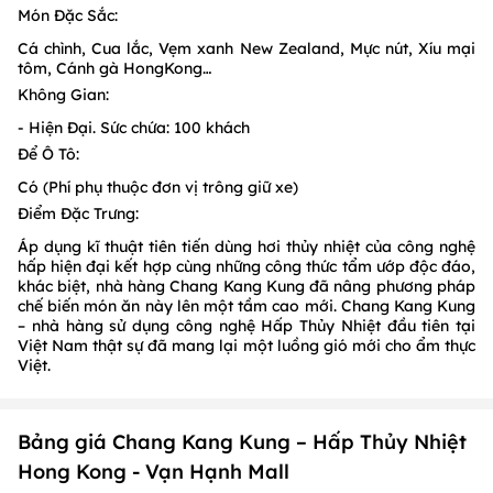
Món Đặc Sắc:
Cá chình, Cua lắc, Vẹm xanh New Zealand, Mực nút, Xíu mại
tôm, Cánh gà HongKong…
Không Gian:
- Hiện Đại. Sức chứa: 100 khách
Để Ô Tô:
Có (Phí phụ thuộc đơn vị trông giữ xe)
Điểm Đặc Trưng:
Áp dụng kĩ thuật tiên tiến dùng hơi thủy nhiệt của công nghệ
hấp hiện đại kết hợp cùng những công thức tẩm ướp độc đáo,
khác biệt, nhà hàng Chang Kang Kung đã nâng phương pháp
chế biến món ăn này lên một tầm cao mới. Chang Kang Kung
– nhà hàng sử dụng công nghệ Hấp Thủy Nhiệt đầu tiên tại
Việt Nam thật sự đã mang lại một luồng gió mới cho ẩm thực
Việt.
Bảng giá Chang Kang Kung – Hấp Thủy Nhiệt
Hong Kong - Vạn Hạnh Mall