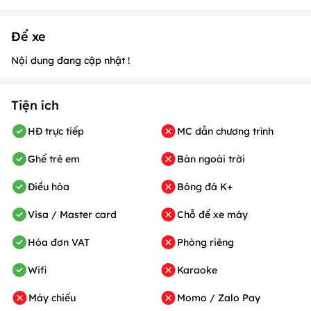
Để xe
Nội dung đang cập nhật !
Tiện ích
HĐ trực tiếp
MC dẫn chương trình
Ghế trẻ em
Bàn ngoài trời
Điều hòa
Bóng đá K+
Visa / Master card
Chỗ để xe máy
Hóa đơn VAT
Phòng riêng
Wifi
Karaoke
Máy chiếu
Momo / Zalo Pay