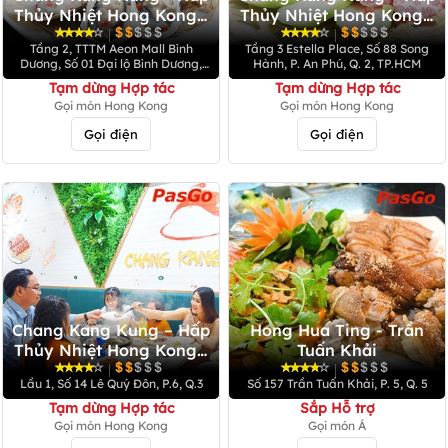
Thủy Nhiệt Hong Kong -
Thủy Nhiệt Hong Kong -
Aeon Mall Bình Dương
Estella Palace
|
|
Tầng 2, TTTM Aeon Mall Bình
Tầng 3 Estella Place, Số 88 Song
Dương, Số 01 Đại lộ Bình Dương,
Hành, P. An Phú, Q. 2, TP.HCM
Khu phố Bình Giao, Thị Xã Thuận
Tạm dừng Hợp tác
Tạm dừng Hợp tác
An, Tỉnh Bình Dương
Gọi món Hong Kong
Gọi món Hong Kong
Gọi điện
Gọi điện
Chang Kang Kung – Hấp
Hong Hua Ting - Trần
Thủy Nhiệt Hong Kong -
Tuấn Khải
Lê Quý Đôn
|
|
Lầu 1, Số 14 Lê Quý Đôn, P.6, Q.3
Số 157 Trần Tuấn Khải, P. 5, Q. 5
Tạm dừng Hợp tác
Sắp Hỗ trợ
Gọi món Hong Kong
Gọi món Á