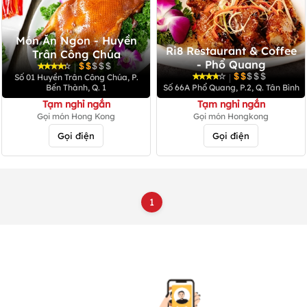
Món Ăn Ngon - Huyền
Ri8 Restaurant & Coffee
Trân Công Chúa
- Phổ Quang
|
|
Số 01 Huyền Trân Công Chúa, P.
Bến Thành, Q. 1
Số 66A Phổ Quang, P.2, Q. Tân Bình
Tạm nghỉ ngắn
Tạm nghỉ ngắn
Gọi món Hong Kong
Gọi món Hongkong
Gọi điện
Gọi điện
1