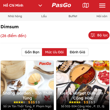
Nhà hàng
Lẩu
Buffet
Hải sản
Dimsum
Bộ lọc
(26 điểm đến)
Gần Bạn
Mức Ưu Đãi
Đánh Giá
Shang Garden - Tôn Thất
XieXìe Hotpot Dimsum -
Tùng
Cộng Hòa
|
|
Số 1A Tôn Thất Tùng, P. Phạm Ngũ
Số 502-504 Cộng Hòa , P. 13 , Q.
Lão, Q. 1
Tân Bình