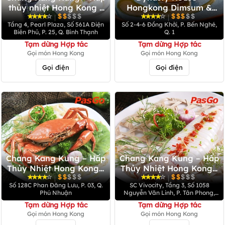
thủy nhiệt Hong Kong -
Hongkong Dimsum &
Pearl Plaza
Hotpot - Đồng Khởi
|
|
Tầng 4, Pearl Plaza, Số 561A Điện
Số 2-4-6 Đồng Khởi, P. Bến Nghé,
Biên Phủ, P. 25, Q. Bình Thạnh
Q. 1
Tạm dừng Hợp tác
Tạm dừng Hợp tác
Gọi món Hong Kong
Gọi món Hong Kong
Gọi điện
Gọi điện
Chang Kang Kung – Hấp
Chang Kang Kung – Hấp
Thủy Nhiệt Hong Kong -
Thủy Nhiệt Hong Kong -
Phan Đăng Lưu
SC Vivocity
|
|
Số 128C Phan Đăng Lưu, P. 03, Q.
SC Vivocity, Tầng 3, Số 1058
Phú Nhuận
Nguyễn Văn Linh, P. Tân Phong,
Q.7
Tạm dừng Hợp tác
Tạm dừng Hợp tác
Gọi món Hong Kong
Gọi món Hong Kong