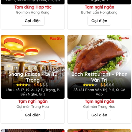
Tạm dừng Hợp tác
Tạm nghỉ ngắn
Gọi món Hong Kong
Buffet Lẩu Hongkong
Gọi điện
Gọi điện
Shang Palace - Lý Tự
Bách Restaurant – Phan
Trọng
Văn Trị
|
|
Lầu 1 số 17-19-21 Lý Tự Trọng, P.
Số 481 Phan Văn Trị, P. 5, Q. Gò
Bến Nghé, Q. 1
Vấp
Tạm nghỉ ngắn
Tạm nghỉ ngắn
Gọi món Trung Hoa
Gọi món Trung Hoa
Gọi điện
Gọi điện