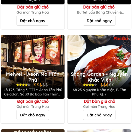
Đặt bàn giữ chỗ
Đặt bàn giữ chỗ
Gọi món Trung Hoa
Buffet Lẩu Băng Chuyền &
Dimsum
Đặt chỗ ngay
Đặt chỗ ngay
Meiwei - Aeon Mall Tân
Shang Garden - Nguyễn
Phú
Khắc Viện
|
|
Lô T23, Tầng 3, TTTM Aeon Tân Phú
Số 23 Nguyễn Khắc Viện, P. Tân
Celadon, Số 30 Bờ Bao Tân Thắng,
Phú, Q. 7
P. Sơn Kỳ, Q. Tân Phú
Đặt bàn giữ chỗ
Đặt bàn giữ chỗ
Gọi món Trung Hoa
Gọi món Trung Hoa
Đặt chỗ ngay
Đặt chỗ ngay