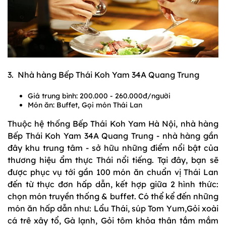
3. Nhà hàng Bếp Thái Koh Yam 34A Quang Trung
Giá trung bình: 200.000 - 260.000đ/người
Món ăn: Buffet, Gọi món Thái Lan
Thuộc hệ thống Bếp Thái Koh Yam Hà Nội, nhà hàng
Bếp Thái Koh Yam 34A Quang Trung - nhà hàng gần
đây khu trung tâm - sở hữu những điểm nổi bật của
thương hiệu ẩm thực Thái nổi tiếng. Tại đây, bạn sẽ
được phục vụ tới gần 100 món ăn chuẩn vị Thái Lan
đến từ thực đơn hấp dẫn, kết hợp giữa 2 hình thức:
chọn món truyền thống & buffet. Có thể kể đến những
món ăn hấp dẫn như: Lẩu Thái, súp Tom Yum,Gỏi xoài
cá trê xây tổ, Gà lạnh, Gỏi tôm khỏa thân tắm mắm