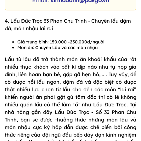
Email:
kinhdoanh@pasgo.vn
4. Lẩu Đức Trọc 33 Phan Chu Trinh - Chuyên lẩu đậm
đà, món nhậu lai rai
Giá trung bình: 150.000 -250.000đ/người
Món ăn: Chuyên Lẩu và các món nhậu
Lẩu từ lâu đã trở thành món ăn khoái khẩu của rất
nhiều thực khách vào bất kì dịp nào như tụ họp gia
đình, liên hoan bạn bè, gặp gỡ hẹn hò,... . Tuy vậy, để
có được nồi lẩu ngon, đậm đà và đặc biệt có được
thật nhiều lựa chọn từ lẩu cho đến các món “lai rai”
khiến người ăn phải gật gù tâm đắc thì có lẽ không
nhiều quán lẩu có thể làm tốt như Lẩu Đức Trọc. Tại
nhà hàng gần đây Lẩu Đức Trọc - Số 33 Phan Chu
Trinh, bạn sẽ được thưởng thức những món lẩu và
món nhậu cực kỳ hấp dẫn được chế biến bởi công
thức riêng của đội ngũ đầu bếp dày dạn kinh nghiệm