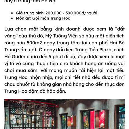
đây ở trung tâm Hà Nội
Giá trung bình: 200.000 - 300.000đ/người
Món ăn: Gọi món Trung Hoa
Lựa chọn mặt bằng kinh doanh được xem là “đất
vàng” của thủ đô, Mỹ Tường Viên sở hữu một diện tích
rộng hơn 500m2 ngay trung tâm tại con phố Hai Bà
Trưng sầm uất. Ở ngay đối diện Tràng Tiền Plaza, cách
Hồ Gươm chưa đến 5 phút đi bộ, đây được xem là một
vị trí vô cùng thuận tiện cho khách hàng ăn uống vui
chơi mua sắm. Với mong muốn tái hiện lại một tiểu
Trung Hoa nhộn nhịp, mọi chi tiết nhỏ đều được tỉ mỉ
chau chuốt từ không gian nhà hàng cho đến thực đơn
Trung Hoa đậm đà hấp dẫn.