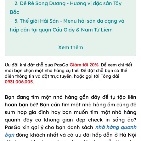
2. Dê Ré Song Dương - Hương vị đặc sản Tây
Bắc
5. Thế giới Hải Sản - Menu hải sản đa dạng và
hấp dẫn tại quận Cầu Giấy & Nam Từ Liêm
Xem thêm
Ưu đãi khi đặt chỗ qua PasGo
Giảm tới 20%
. Để xem chi tiết
mời bạn chọn một nhà hàng cụ thể. Để đặt chỗ bạn có thể
điền thông tin và đặt trực tuyến, hoặc gọi tới Tổng đài
0931.006.005
.
Bạn đang tìm một nhà hàng gần đây để tụ tập liên
hoan bạn bè? Bạn cần tìm một nhà hàng ấm cúng để
sum họp gia đình hay bạn muốn tìm một nhà hàng
quanh đây có không gian đẹp check in sống ảo?
PasGo xin gợi ý cho bạn danh sách
nhà hàng quanh
bạn
đông khách nhất và có ưu đãi hấp dẫn ở Hà Nội