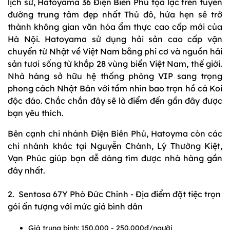
lịch sử, Hatoyama 36 Điện Biên Phủ tọa lạc trên tuyến
đường trung tâm đẹp nhất Thủ đô, hứa hẹn sẽ trở
thành không gian văn hóa ẩm thực cao cấp mới của
Hà Nội. Hatoyama sử dụng hải sản cao cấp vận
chuyển từ Nhật về Việt Nam bằng phi cơ và nguồn hải
sản tươi sống từ khắp 28 vùng biển Việt Nam, thế giới.
Nhà hàng sở hữu hệ thống phòng VIP sang trọng
phong cách Nhật Bản với tầm nhìn bao trọn hồ cá Koi
độc đáo. Chắc chắn đây sẽ là điểm đến gần đây được
bạn yêu thích.
Bên cạnh chi nhánh Điện Biên Phủ, Hatoyma còn các
chi nhánh khác tại Nguyễn Chánh, Lý Thường Kiệt,
Vạn Phúc giúp bạn dễ dàng tìm được nhà hàng gần
đây nhất.
2. Sentosa 67Y Phó Đức Chính - Địa điểm đặt tiệc trọn
gói ấn tượng với mức giá bình dân
Giá trung bình: 150.000 - 250.000đ/người