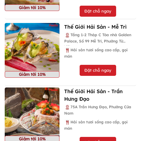
Giảm tới 10%
Đặt chỗ ngay
Thế Giới Hải Sản - Mễ Trì
Tầng 1-2 Tháp C Tòa nhà Golden
Palace, Số 99 Mễ Trì, Phường Từ
Liêm
Hải sản tươi sống cao cấp, gọi
món
Đặt chỗ ngay
Giảm tới 10%
Thế Giới Hải Sản - Trần
Hưng Đạo
75A Trần Hưng Đạo, Phường Cửa
Nam
Hải sản tươi sống cao cấp, gọi
món
Giảm tới 10%