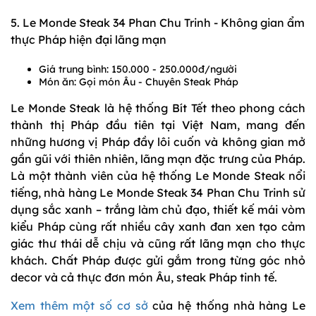
5. Le Monde Steak 34 Phan Chu Trinh - Không gian ẩm
thực Pháp hiện đại lãng mạn
Giá trung bình: 150.000 - 250.000đ/người
Món ăn: Gọi món Âu - Chuyên Steak Pháp
Le Monde Steak là hệ thống Bít Tết theo phong cách
thành thị Pháp đầu tiên tại Việt Nam, mang đến
những hương vị Pháp đầy lôi cuốn và không gian mở
gần gũi với thiên nhiên, lãng mạn đặc trưng của Pháp.
Là một thành viên của hệ thống Le Monde Steak nổi
tiếng, nhà hàng Le Monde Steak 34 Phan Chu Trinh sử
dụng sắc xanh – trắng làm chủ đạo, thiết kế mái vòm
kiểu Pháp cùng rất nhiều cây xanh đan xen tạo cảm
giác thư thái dễ chịu và cũng rất lãng mạn cho thực
khách. Chất Pháp được gửi gắm trong từng góc nhỏ
decor và cả thực đơn món Âu, steak Pháp tinh tế.
Xem thêm một số cơ sở
của hệ thống nhà hàng Le