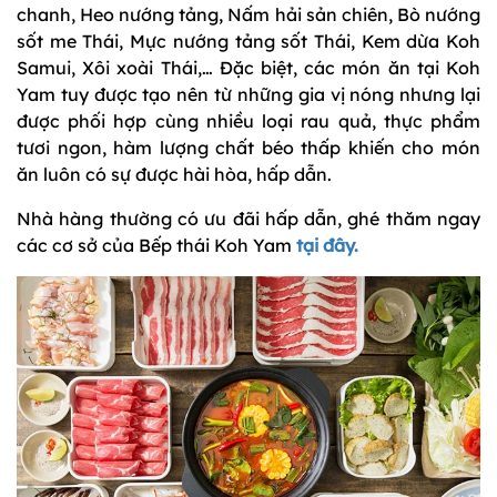
chanh, Heo nướng tảng, Nấm hải sản chiên, Bò nướng
sốt me Thái, Mực nướng tảng sốt Thái, Kem dừa Koh
Samui, Xôi xoài Thái,… Đặc biệt, các món ăn tại Koh
Yam tuy được tạo nên từ những gia vị nóng nhưng lại
được phối hợp cùng nhiều loại rau quả, thực phẩm
tươi ngon, hàm lượng chất béo thấp khiến cho món
ăn luôn có sự được hài hòa, hấp dẫn.
Nhà hàng thường có ưu đãi hấp dẫn, ghé thăm ngay
các cơ sở của Bếp thái Koh Yam
tại đây.