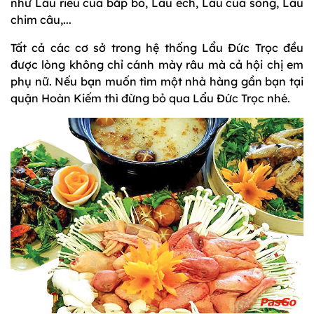
như Lẩu riêu cua bắp bò, Lẩu ếch, Lẩu cua sông, Lẩu
chim câu,...
Tất cả các cơ sở trong hệ thống Lẩu Đức Trọc đều
được lòng không chỉ cánh mày râu mà cả hội chị em
phụ nữ. Nếu bạn muốn tìm một nhà hàng gần bạn tại
quận Hoàn Kiếm thì đừng bỏ qua Lẩu Đức Trọc nhé.