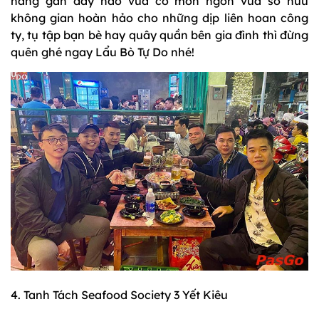
hàng gần đây nào vừa có món ngon vừa sở hữu
không gian hoàn hảo cho những dịp liên hoan công
ty, tụ tập bạn bè hay quây quần bên gia đình thì đừng
quên ghé ngay Lẩu Bò Tự Do nhé!
4. Tanh Tách Seafood Society 3 Yết Kiêu