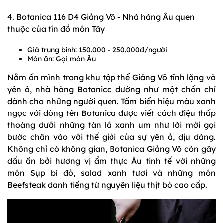
4. Botanica 116 D4 Giảng Võ - Nhà hàng Âu quen
thuộc của tín đồ món Tây
Giá trung bình: 150.000 - 250.000đ/người
Món ăn: Gọi món Âu
Nằm ẩn mình trong khu tập thể Giảng Võ tĩnh lặng và
yên ả, nhà hàng Botanica dường như một chốn chỉ
dành cho những người quen. Tấm biển hiệu màu xanh
ngọc với dòng tên Botanica được viết cách điệu thấp
thoáng dưới những tán lá xanh um như lời mời gọi
bước chân vào với thế giới của sự yên ả, dịu dàng.
Không chỉ có không gian, Botanica Giảng Võ còn gây
dấu ấn bởi hương vị ẩm thực Âu tinh tế với những
món Sụp bí đỏ, salad xanh tươi và những món
Beefsteak danh tiếng từ nguyên liệu thịt bò cao cấp.