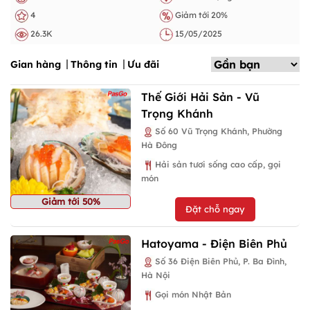
4
Giảm tới 20%
26.3K
15/05/2025
Gian hàng
Thông tin
Ưu đãi
Thế Giới Hải Sản - Vũ
Trọng Khánh
Số 60 Vũ Trọng Khánh, Phường
Hà Đông
Hải sản tươi sống cao cấp, gọi
món
Giảm tới 50%
Đặt chỗ ngay
Hatoyama - Điện Biên Phủ
Số 36 Điện Biên Phủ, P. Ba Đình,
Hà Nội
Gọi món Nhật Bản