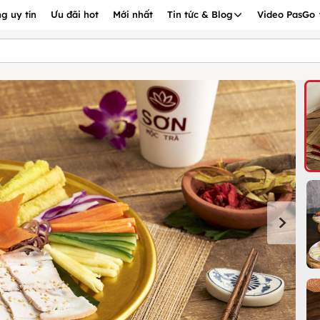
g uy tín
Ưu đãi hot
Mới nhất
Tin tức & Blog
Video PasGo