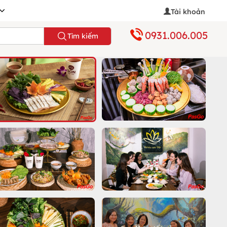
Tài khoản
0931.006.005
Tìm kiếm