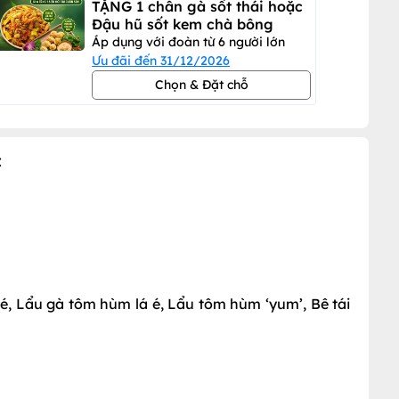
TẶNG 1 chân gà sốt thái hoặc
Đậu hũ sốt kem chà bông
Áp dụng với đoàn từ 6 người lớn
Ưu đãi đến 31/12/2026
Chọn & Đặt chỗ
c
é, Lẩu gà tôm hùm lá é, Lẩu tôm hùm ‘yum’, Bê tái