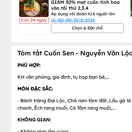
GIẢM 50% mẹt cuốn tinh hoa
vào tối thứ 2,3,4
Áp dụng với đoàn từ 6 người lớn
Còn 24 ngày
Ưu đãi đến 30/8/2026
Chọn & Đặt chỗ
Tóm tắt Cuốn Sen - Nguyễn Văn Lộ
PHÙ HỢP:
KH văn phòng, gia đình, tụ họp bạn bè,...
MÓN ĐẶC SẮC:
Bánh tráng Đại Lộc, Chả ram tôm đất, Lẩu gà lá 
-
chanh, Ếch rang muối, Cá Tầm rang muối,...
KHÔNG GIAN:
- Không gian ấm cúng