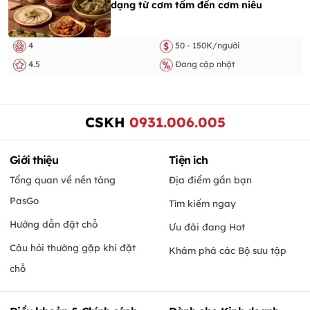
dạng từ cơm tấm đến cơm niêu
4
50 - 150K/người
4.5
Đang cập nhật
CSKH
0931.006.005
Giới thiệu
Tiện ích
Tổng quan về nền tảng
Địa điểm gần bạn
PasGo
Tìm kiếm ngay
Hướng dẫn đặt chỗ
Ưu đãi đang Hot
Câu hỏi thường gặp khi đặt
Khám phá các Bộ sưu tập
chỗ