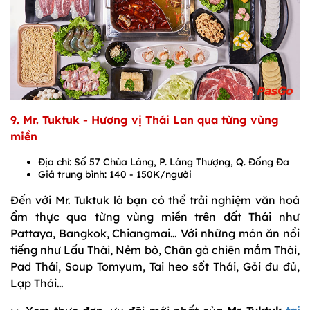
9. Mr. Tuktuk - Hương vị Thái Lan qua từng vùng
miền
Địa chỉ: Số 57 Chùa Láng, P. Láng Thượng, Q. Đống Đa
Giá trung bình: 140 - 150K/người
Đến với Mr. Tuktuk là bạn có thể trải nghiệm văn hoá
ẩm thực qua từng vùng miền trên đất Thái như
Pattaya, Bangkok, Chiangmai… Với những món ăn nổi
tiếng như Lẩu Thái, Nẻm bò, Chân gà chiên mắm Thái,
Pad Thái, Soup Tomyum, Tai heo sốt Thái, Gỏi đu đủ,
Lạp Thái…