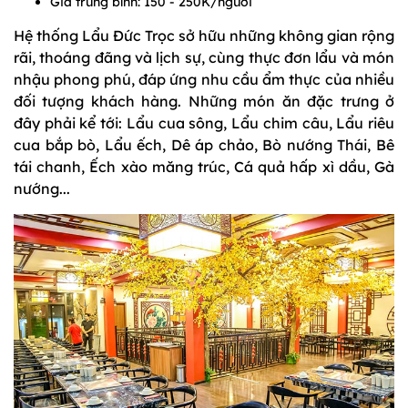
Giá trung bình: 150 - 250K/người
Hệ thống Lẩu Đức Trọc sở hữu những không gian rộng
rãi, thoáng đãng và lịch sự, cùng thực đơn lẩu và món
nhậu phong phú, đáp ứng nhu cầu ẩm thực của nhiều
đối tượng khách hàng. Những món ăn đặc trưng ở
đây phải kể tới: Lẩu cua sông, Lẩu chim câu, Lẩu riêu
cua bắp bò, Lẩu ếch, Dê áp chảo, Bò nướng Thái, Bê
tái chanh, Ếch xào măng trúc, Cá quả hấp xì dầu, Gà
nướng...