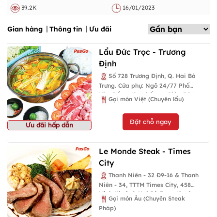
39.2K
16/01/2023
Gian hàng
Thông tin
Ưu đãi
Lẩu Đức Trọc - Trương
Định
Số 728 Trương Định, Q. Hai Bà
Trưng. Cửa phụ: Ngõ 24/77 Phố
Kim Đồng, (Sau bến xe Giáp Bát).
Gọi món Việt (Chuyên lẩu)
Đặt chỗ ngay
Ưu đãi hấp dẫn
Le Monde Steak - Times
City
Thanh Niên - 32 Đ9-16 & Thanh
Niên - 34, TTTM Times City, 458
Minh Khai, Q Hai Bà Trưng(Cạnh
Gọi món Âu (Chuyên Steak
thang cuốn T2)
Pháp)