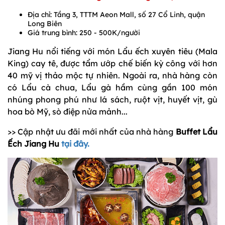
Địa chỉ: Tầng 3, TTTM Aeon Mall, số 27 Cổ Linh, quận
Long Biên
Giá trung bình: 250 - 500K/người
Jiang Hu nổi tiếng với món Lẩu ếch xuyên tiêu (Mala
King) cay tê, được tẩm ướp chế biến kỳ công với hơn
40 mỹ vị thảo mộc tự nhiên. Ngoài ra, nhà hàng còn
có Lẩu cà chua, Lẩu gà hầm cùng gần 100 món
nhúng phong phú như lá sách, ruột vịt, huyết vịt, gù
hoa bò Mỹ, sò điệp nửa mảnh...
>> Cập nhật ưu đãi mới nhất của nhà hàng
Buffet Lẩu
Ếch Jiang Hu
tại đây.