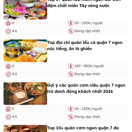
đậm chất miền Tây sông nước
0
50 - 250K/người
4.6
Đang cập nhật
Top địa chỉ quán lẩu cá quận 7 ngon
nức tiếng, ăn là ghiền
0
100 - 300K/người
4.2
Đang cập nhật
Gợi ý các quán cơm niêu quận 7 ngon
trứ danh đông khách nhất 2026
3
50 - 120K/người
4.5
Đang cập nhật
Top 10+ quán cơm ngon quận 7 đa