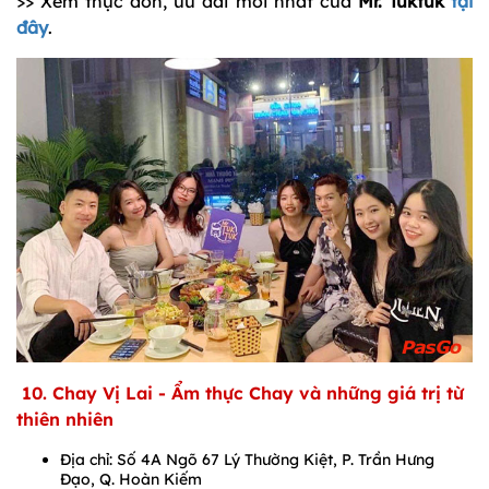
>> Xem thực đơn, ưu đãi mới nhất của
Mr. Tuktuk
tại
đây
.
10. Chay Vị Lai - Ẩm thực Chay và những giá trị từ
thiên nhiên
Địa chỉ: Số 4A Ngõ 67 Lý Thường Kiệt, P. Trần Hưng
Đạo, Q. Hoàn Kiếm