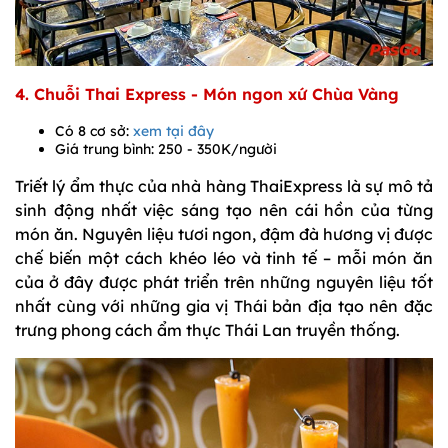
4. Chuỗi Thai Express - Món ngon xứ Chùa Vàng
Có 8 cơ sở:
xem tại đây
Giá trung bình: 250 - 350K/người
Triết lý ẩm thực của nhà hàng ThaiExpress là sự mô tả
sinh động nhất việc sáng tạo nên cái hồn của từng
món ăn. Nguyên liệu tươi ngon, đậm đà hương vị được
chế biến một cách khéo léo và tinh tế – mỗi món ăn
của ở đây được phát triển trên những nguyên liệu tốt
nhất cùng với những gia vị Thái bản địa tạo nên đặc
trưng phong cách ẩm thực Thái Lan truyền thống.