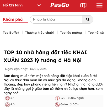
Khám phá
Top Buffet
Thương hiệu chuỗi
Top lẩu nướng
Top hải sản
TOP 10 nhà hàng đặt tiệc KHAI
XUÂN 2023 lý tưởng ở Hà Nội
Ngày cập nhật:
16/01/2023
Bạn đang muốn tìm một nhà hàng đặt tiệc khai xuân ở Hà
Nội có thực đơn món ăn và mức giá đa dạng, không gian
thoáng, đẹp hay phòng riêng tiện nghi? Những nhà hàng dưới
đây là những gợi ý giúp bạn có thêm nhiều lựa chọn hơn, xem
ngay nhé!
57
120 - 800K/người
4.6
Giảm tới 50%