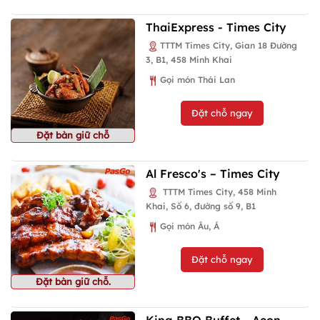
ThaiExpress - Times City
TTTM Times City, Gian 18 Đường
3, B1, 458 Minh Khai
Gọi món Thái Lan
Đặt chỗ ngay
Đặt bàn giữ chỗ
Al Fresco's – Times City
TTTM Times City, 458 Minh
Khai, Số 6, đường số 9, B1
Gọi món Âu, Á
Đặt chỗ ngay
Đặt bàn giữ chỗ.
King BBQ Buffet - Aeon