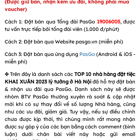
(Được giữ bàn, nhận kèm ưu đãi, không phải mua
voucher)
Cách 1: Đặt bàn qua Tổng đài PasGo
19006005
, được
tư vấn trực tiếp bởi tổng đài viên (1.000 đ/phút)
Cách 2: Đặt bàn qua Website pasgo.vn (miễn phí)
Cách 3: Đặt bàn qua ứng dụng
PasGo
(Android & iOS -
miễn phí)
✤ Trên đây là danh sách các
TOP 10
n
hà hàng đặt tiệc
KHAI XUÂN 2023 lý tưởng ở Hà Nội
đã hỗ trợ đặt bàn
& nhận ưu đãi qua PasGo. Danh sách này sẽ được
nhóm BTV PasGo thường xuyên rà soát & cập nhật
mới khi có sự thay đổi về số lượng Nhà hàng, cũng
như các ưu đãi, giảm giá. Tuy vậy, nếu sự điều chỉnh
chưa được kịp thời, thì chúng mình rất mong nhận
được sự góp ý của các bạn bằng cách comment (bình
luận) dưới chân bài viết này hoặc gửi email