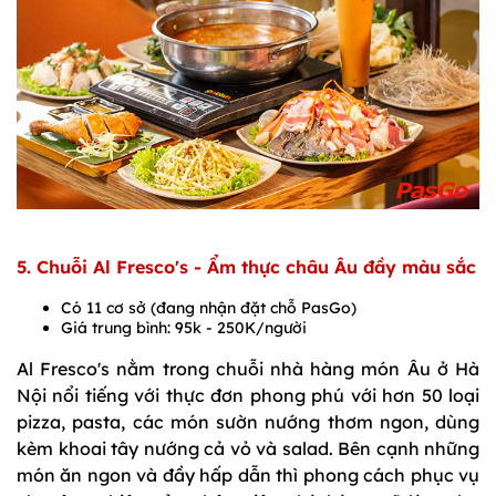
5. Chuỗi Al Fresco's - Ẩm thực châu Âu đầy màu sắc
Có 11 cơ sở (đang nhận đặt chỗ PasGo)
Giá trung bình: 95k - 250K/người
Al Fresco's nằm trong chuỗi nhà hàng món Âu ở Hà
Nội nổi tiếng với thực đơn phong phú với hơn 50 loại
pizza, pasta, các món sườn nướng thơm ngon, dùng
kèm khoai tây nướng cả vỏ và salad. Bên cạnh những
món ăn ngon và đầy hấp dẫn thì phong cách phục vụ