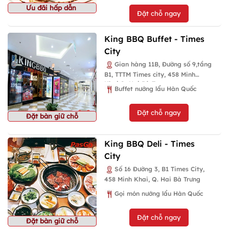
Ưu đãi hấp dẫn
Đặt chỗ ngay
King BBQ Buffet - Times
City
Gian hàng 11B, Đường số 9,tầng
B1, TTTM Times city, 458 Minh
Khai,Q. Hai Bà Trưng
Buffet nướng lẩu Hàn Quốc
Đặt chỗ ngay
Đặt bàn giữ chỗ
King BBQ Deli - Times
City
Số 16 Đường 3, B1 Times City,
458 Minh Khai, Q. Hai Bà Trưng
Gọi món nướng lẩu Hàn Quốc
Đặt chỗ ngay
Đặt bàn giữ chỗ