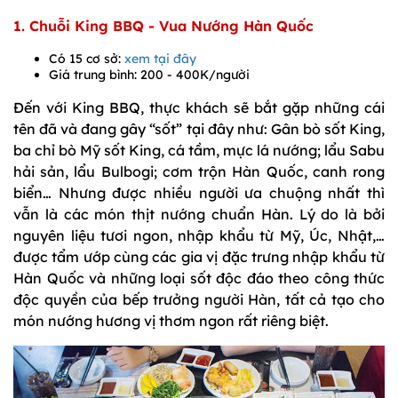
1. Chuỗi King BBQ - Vua Nướng Hàn Quốc
Có 15 cơ sở:
xem tại đây
Giá trung bình: 200 - 400K/người
Đến với King BBQ, thực khách sẽ bắt gặp những cái
tên đã và đang gây “sốt” tại đây như: Gân bò sốt King,
ba chỉ bò Mỹ sốt King, cá tầm, mực lá nướng; lẩu Sabu
hải sản, lẩu Bulbogi; cơm trộn Hàn Quốc, canh rong
biển… Nhưng được nhiều người ưa chuộng nhất thì
vẫn là các món thịt nướng chuẩn Hàn. Lý do là bởi
nguyên liệu tươi ngon, nhập khẩu từ Mỹ, Úc, Nhật,…
được tẩm ướp cùng các gia vị đặc trưng nhập khẩu từ
Hàn Quốc và những loại sốt độc đáo theo công thức
độc quyền của bếp trưởng người Hàn, tất cả tạo cho
món nướng hương vị thơm ngon rất riêng biệt.