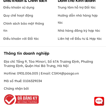
Điều khoản & Chính sách
Dành cho Kinh doanh
Điều khoản sử dụng
Trung tâm hỗ trợ Đối tác
Quy chế hoạt động
Hướng dẫn nhà hàng hợp
tác
Chính sách bảo mật thông
tin
Nhà hàng đăng ký hợp tác
Điều khoản với Đối tác
Liên hệ về Đầu tư & Hợp tác
Thông tin doanh nghiệp
Địa chỉ: Tầng 9, Tòa Minori, Số 67A Trương Định, Phường
Trương Định, Quận Hai Bà Trưng, Hà Nội
Hotline: 0931.006.005 | Email:
CSKH@pasgo.vn
Mã số thuế: 0106329034
Chứng nhận bởi