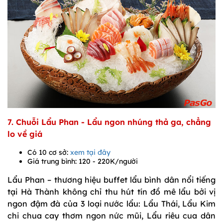
7. Chuỗi Lẩu Phan - Lẩu ngon nhúng thả ga, chẳng
lo về giá
Có 10 cơ sở:
xem tại đây
Giá trung bình: 120 - 220K/người
Lẩu Phan – thương hiệu buffet lẩu bình dân nổi tiếng
tại Hà Thành không chỉ thu hút tín đồ mê lẩu bởi vị
ngon đậm đà của 3 loại nước lẩu: Lẩu Thái, Lẩu Kim
chi chua cay thơm ngon nức mũi, Lẩu riêu cua dân