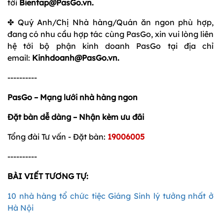
tới
Bientap@PasGo.vn.
✤ Quý Anh/Chị Nhà hàng/Quán ăn ngon phù hợp,
đang có nhu cầu hợp tác cùng PasGo, xin vui lòng liên
hệ tới bộ phận kinh doanh PasGo tại địa chỉ
email:
Kinhdoanh@PasGo.vn.
----------
PasGo – Mạng lưới nhà hàng ngon
Đặt bàn dễ dàng – Nhận kèm ưu đãi
Tổng đài Tư vấn - Đặt bàn:
19006005
----------
BÀI VIẾT TƯƠNG TỰ:
10 nhà hàng tổ chức tiệc Giáng Sinh lý tưởng nhất ở
Hà Nội