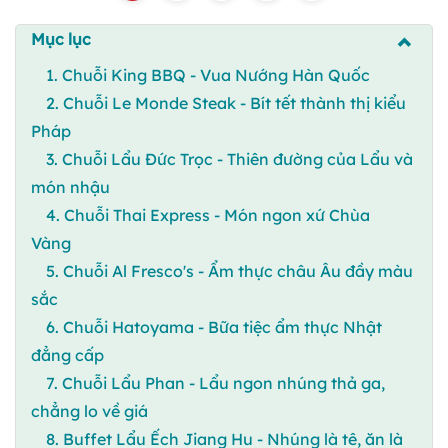
Mục lục
1. Chuỗi King BBQ - Vua Nướng Hàn Quốc
2. Chuỗi Le Monde Steak - Bít tết thành thị kiểu
Pháp
3. Chuỗi Lẩu Đức Trọc - Thiên đường của Lẩu và
món nhậu
4. Chuỗi Thai Express - Món ngon xứ Chùa
Vàng
5. Chuỗi Al Fresco's - Ẩm thực châu Âu đầy màu
sắc
6. Chuỗi Hatoyama - Bữa tiệc ẩm thực Nhật
đẳng cấp
7. Chuỗi Lẩu Phan - Lẩu ngon nhúng thả ga,
chẳng lo về giá
8. Buffet Lẩu Ếch Jiang Hu - Nhúng là tê, ăn là