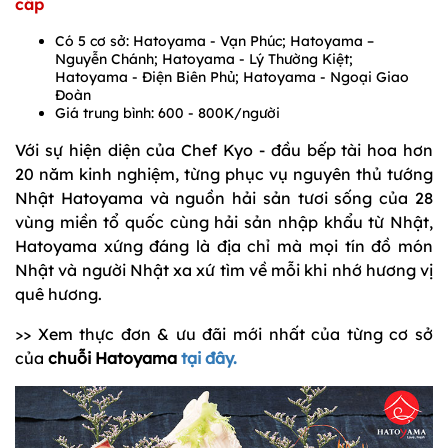
cấp
Có 5 cơ sở: Hatoyama - Vạn Phúc; Hatoyama –
Nguyễn Chánh; Hatoyama - Lý Thường Kiệt;
Hatoyama - Điện Biên Phủ; Hatoyama - Ngoại Giao
Đoàn
Giá trung bình: 600 - 800K/người
Với sự hiện diện của Chef Kyo - đầu bếp tài hoa hơn
20 năm kinh nghiệm, từng phục vụ nguyên thủ tướng
Nhật Hatoyama và nguồn hải sản tươi sống của 28
vùng miền tổ quốc cùng hải sản nhập khẩu từ Nhật,
Hatoyama xứng đáng là địa chỉ mà mọi tín đồ món
Nhật và người Nhật xa xứ tìm về mỗi khi nhớ hương vị
quê hương.
>> Xem thực đơn & ưu đãi mới nhất của từng cơ sở
của
chuỗi Hatoyama
tại đây.