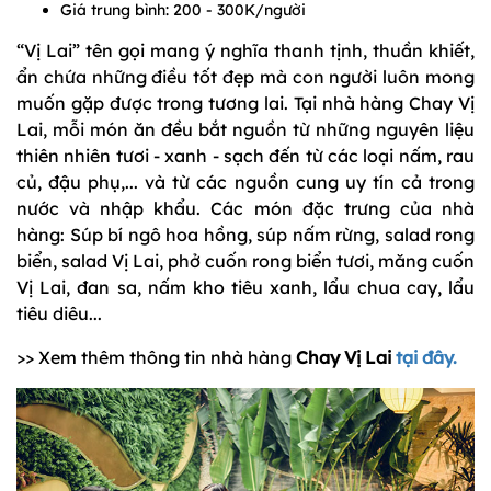
Giá trung bình: 200 - 300K/người
“Vị Lai” tên gọi mang ý nghĩa thanh tịnh, thuần khiết,
ẩn chứa những điều tốt đẹp mà con người luôn mong
muốn gặp được trong tương lai. Tại nhà hàng Chay Vị
Lai, mỗi món ăn đều bắt nguồn từ những nguyên liệu
thiên nhiên tươi - xanh - sạch đến từ các loại nấm, rau
củ, đậu phụ,... và từ các nguồn cung uy tín cả trong
nước và nhập khẩu. Các món đặc trưng của nhà
hàng: Súp bí ngô hoa hồng, súp nấm rừng, salad rong
biển, salad Vị Lai, phở cuốn rong biển tươi, măng cuốn
Vị Lai, đan sa, nấm kho tiêu xanh, lẩu chua cay, lẩu
tiêu diêu...
>> Xem thêm thông tin nhà hàng
Chay Vị Lai
tại đây.