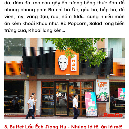
dã, đậm đà, mà còn gây ấn tượng bằng thực đơn đồ
nhúng phong phú: Ba chỉ bò Úc, gầu bò, bắp bò, đồ
viên, mỳ, váng đậu, rau, nấm tươi... cùng nhiều món
ăn kèm khoái khẩu như: Bò Popcorn, Salad rong biển
trứng cua, Khoai lang kén...
8. Buffet Lẩu Ếch Jiang Hu - Nhúng là tê, ăn là mê!