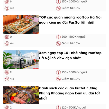
6
150 - 1000K/người
4.8
Giảm tới 10%
TOP các quán nướng rooftop Hà Nội
ngon kèm ưu đãi PasGo tốt nhất
0
200 - 500K/người
4.6
Giảm tới 10%
Xem ngay top 10+ nhà hàng rooftop
Hà Nội có view đẹp nhất
9
150 - 1000K/người
4.8
Giảm tới 10%
Danh sách các quán buffet nướng
Phùng Khoang ngon kèm ưu đãi tốt
nhất
2
120 - 300K/người