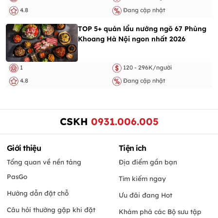
4.8
Đang cập nhật
TOP 5+ quán lẩu nướng ngõ 67 Phùng
Khoang Hà Nội ngon nhất 2026
1
120 - 296K/người
4.8
Đang cập nhật
CSKH
0931.006.005
Giới thiệu
Tiện ích
Tổng quan về nền tảng
Địa điểm gần bạn
PasGo
Tìm kiếm ngay
Hướng dẫn đặt chỗ
Ưu đãi đang Hot
Câu hỏi thường gặp khi đặt
Khám phá các Bộ sưu tập