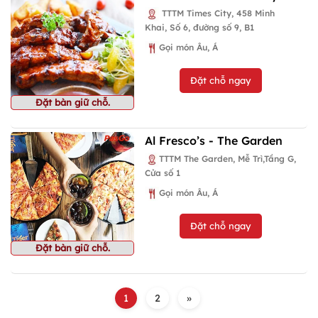
TTTM Times City, 458 Minh
Khai, Số 6, đường số 9, B1
Gọi món Âu, Á
Đặt chỗ ngay
Đặt bàn giữ chỗ.
Al Fresco’s - The Garden
TTTM The Garden, Mễ Trì,Tầng G,
Cửa số 1
Gọi món Âu, Á
Đặt chỗ ngay
Đặt bàn giữ chỗ.
1
2
»