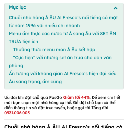
Mục lục
Chuỗi nhà hàng Á ÂU Al Fresco’s nổi tiếng có mặt
từ năm 1996 với nhiều chi nhánh
Menu ẩm thực các nước từ Á sang Âu với SET ĂN
TRƯA tiện ích
Thưởng thức menu món Á Âu kết hợp
“Cực tiện” với những set ăn trưa cho dân văn
phòng
Ấn tượng với không gian Al Fresco’s hiện đại kiểu
Âu sang trọng, ấm cúng
Ưu đãi khi đặt chỗ qua PasGo
Giảm tới 44%
. Để xem chi tiết
mời bạn chọn một nhà hàng cụ thể. Để đặt chỗ bạn có thể
điền thông tin và đặt trực tuyến, hoặc gọi tới Tổng đài
0931.006.005
.
Chuỗi nhà hàng Á ÂU Al Fresco’s nổi tiếng có