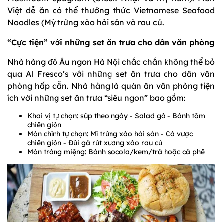
Việt dễ ăn có thể thưởng thức Vietnamese Seafood
Noodles (Mỳ trứng xào hải sản và rau củ.
“Cực tiện” với những set ăn trưa cho dân văn phòng
Nhà hàng đồ Âu ngon Hà Nội chắc chắn không thể bỏ
qua Al Fresco’s với những set ăn trưa cho dân văn
phòng hấp dẫn. Nhà hàng là quán ăn văn phòng tiện
ích với những set ăn trưa “siêu ngon” bao gồm:
Khai vị tự chọn: súp theo ngày - Salad gà - Bánh tôm
chiên giòn
Món chính tự chọn: Mì trứng xào hải sản - Cá vược
chiên giòn - Đùi gà rút xương xào rau củ
Món tráng miệng: Bánh socola/kem/trà hoặc cà phê