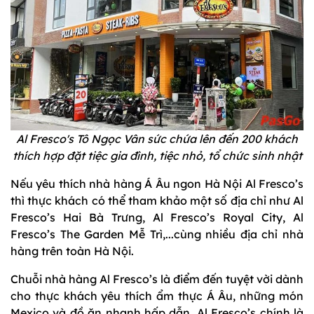
Al Fresco's Tô Ngọc Vân sức chứa lên đến 200 khách
thích hợp đặt tiệc gia đình, tiệc nhỏ, tổ chức sinh nhật
Nếu yêu thích nhà hàng Á Âu ngon Hà Nội Al Fresco’s
thì thực khách có thể tham khảo một số địa chỉ như Al
Fresco’s Hai Bà Trưng, Al Fresco’s Royal City, Al
Fresco’s The Garden Mễ Trì,...cùng nhiều địa chỉ nhà
hàng trên toàn Hà Nội.
Chuỗi nhà hàng Al Fresco’s là điểm đến tuyệt vời dành
cho thực khách yêu thích ẩm thực Á Âu, những món
Mexico và đồ ăn nhanh hấp dẫn. Al Fresco’s chính là