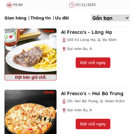
95.8K
07/11/2023
Gian hàng
Thông tin
Ưu đãi
Al Fresco's - Láng Hạ
108 K1 Láng Hạ, Q. Ba Đình
Gọi món Âu, Á
Đặt chỗ ngay
Đặt bàn giữ chỗ.
Al Fresco's – Hai Bà Trưng
23L Hai Bà Trưng, Q. Hoàn Kiếm
Gọi món Âu, Á
Đặt chỗ ngay