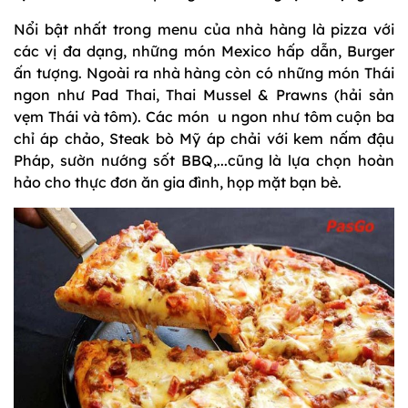
Nổi bật nhất trong menu của nhà hàng là pizza với
các vị đa dạng, những món Mexico hấp dẫn, Burger
ấn tượng. Ngoài ra nhà hàng còn có những món Thái
ngon như Pad Thai, Thai Mussel & Prawns (hải sản
vẹm Thái và tôm). Các món u ngon như tôm cuộn ba
chỉ áp chảo, Steak bò Mỹ áp chải với kem nấm đậu
Pháp, sườn nướng sốt BBQ,...cũng là lựa chọn hoàn
hảo cho thực đơn ăn gia đình, họp mặt bạn bè.