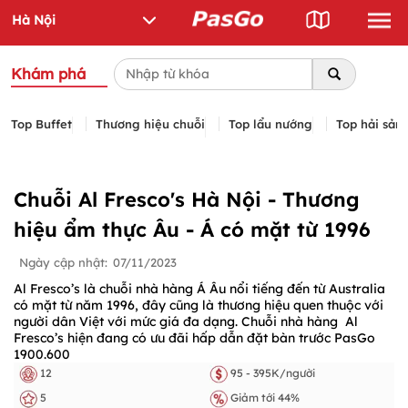
Khám phá
Top Buffet
Thương hiệu chuỗi
Top lẩu nướng
Top hải sản
Chuỗi Al Fresco's Hà Nội - Thương
hiệu ẩm thực Âu - Á có mặt từ 1996
Ngày cập nhật:
07/11/2023
Al Fresco’s là chuỗi nhà hàng Á Âu nổi tiếng đến từ Australia
có mặt từ năm 1996, đây cũng là thương hiệu quen thuộc với
người dân Việt với mức giá đa dạng. Chuỗi nhà hàng Al
Fresco’s hiện đang có ưu đãi hấp dẫn đặt bàn trước PasGo
1900.600
12
95 - 395K/người
5
Giảm tới 44%