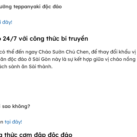
ướng teppanyaki độc đáo
i đây!
24/7 với công thức bí truyền
 có thể đến ngay Cháo Sườn Chú Chen, để thay đổi khẩu v
n độc đáo ở Sài Gòn này là sự kết hợp giữa vị cháo nồng n
ch sành ăn Sài thành.
i sao không?
en
tại đây!
ng thức cơm đập độc đáo