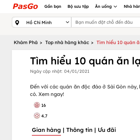
Gần bạn
Bộ sưu tập
Ăn uống
Nhà hàn
Khám Phá
>
Top nhà hàng khác
>
Tìm hiểu 10 quán 
Tìm hiểu 10 quán ăn l
Ngày cập nhật:
04/01/2021
Đến với các quán ăn độc đáo ở Sài Gòn này,
có. Xem ngay!
16
4.7
Gian hàng
|
Thông tin
|
Ưu đãi