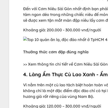
Đến với Cơm Niêu Sài Gòn nhất định bạn phả
tám ngon dẻo trong những chiếc niêu đế mỏng
sẽ được xem tận mắt màn đập niêu lấy cơm đầ
Khoảng giá: 200.000 - 300.000 vnđ/người
Thưởng thức cơm đập đúng nghĩa
>> Xem thông tin chi tiết về Cơm Niêu Sài Gò
4. Làng Ẩm Thực Cù Lao Xanh - Ẩm t
Vì nằm trên một cù lao tách biệt hoàn toàn v
không chỉ là một đặc điểm độc đáo chỉ có tạ
hương gió rất riêng của vùng Nam Bộ.
Khoảng giá: 120.000 – 300.000 vnđ/người