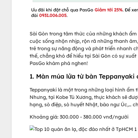
Ưu đãi khi đặt chỗ qua PasGo
Giảm tới 25%
. Để xe
đài
0931.006.005
.
Sài Gòn trong tâm thức của những khách ẩm 
cuộc sống nhộn nhịp, rộn rã những thanh âm, ng
trẻ trong sự năng động và phát triển nhanh c
thế, chẳng khó để hiểu tại Sài Gòn có sự xuấ
PasGo khám phá nghen!
1. Màn múa lửa từ bàn Teppanyaki 
Teppanyaki là một trong những loại hình ẩm t
Nhưng, tại Kobe Tú Xương, thực khách sẽ được
hạng, sò điệp, sò huyết Nhật, bào ngư Úc,… 
Khoảng giá: 300.000 - 380.000 vnđ/người