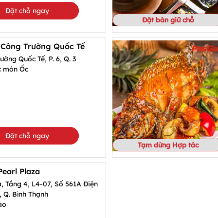
Đặt chỗ ngay
Đặt bàn giữ chỗ
 Công Trường Quốc Tế
ờng Quốc Tế, P. 6, Q. 3
c món Ốc
Đặt chỗ ngay
Tạm dừng Hợp tác
earl Plaza
, Tầng 4, L4-07, Số 561A Điện
5, Q. Bình Thạnh
ào