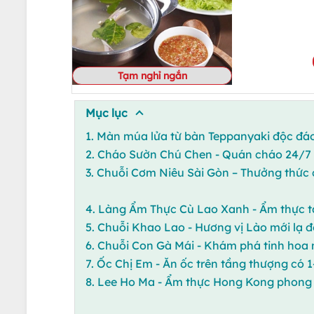
Tạm nghỉ ngắn
Mục lục
1. Màn múa lửa từ bàn Teppanyaki độc đá
2. Cháo Sườn Chú Chen - Quán cháo 24/7 v
3. Chuỗi Cơm Niêu Sài Gòn – Thưởng thức
4. Làng Ẩm Thực Cù Lao Xanh - Ẩm thực tại
5. Chuỗi Khao Lao - Hương vị Lào mới lạ 
6. Chuỗi Con Gà Mái - Khám phá tinh hoa
7. Ốc Chị Em - Ăn ốc trên tầng thượng có 1
8. Lee Ho Ma - Ẩm thực Hong Kong phong 