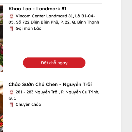
Khao Lao - Landmark 81
Vincom Center Landmard 81, Lô B1-04-
05, Số 722 Điện Biên Phủ, P. 22, Q. Bình Thạnh
Gọi món Lào
Đặt chỗ ngay
Cháo Sườn Chú Chen - Nguyễn Trãi
281 - 283 Nguyễn Trãi, P. Nguyễn Cư Trinh,
Q. 1
Chuyên cháo