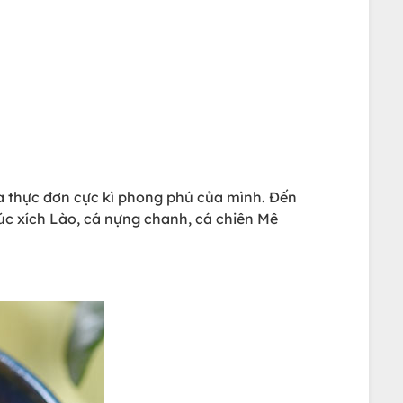
a thực đơn cực kì phong phú của mình. Đến
úc xích Lào, cá nựng chanh, cá chiên Mê