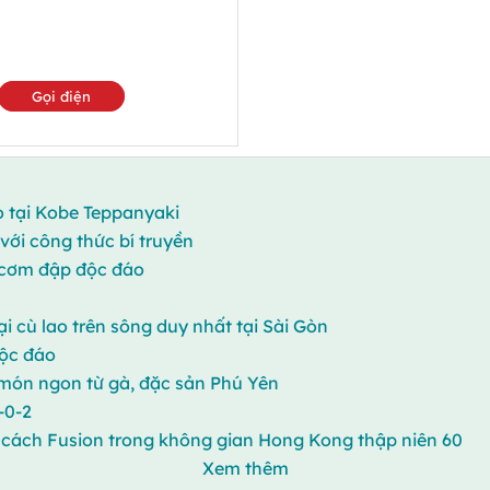
Gọi điện
o tại Kobe Teppanyaki
ới công thức bí truyền
 cơm đập độc đáo
 cù lao trên sông duy nhất tại Sài Gòn
độc đáo
 món ngon từ gà, đặc sản Phú Yên
-0-2
cách Fusion trong không gian Hong Kong thập niên 60
Xem thêm