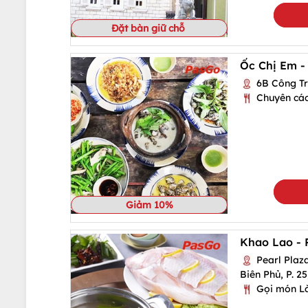
Đặt bàn giữ chỗ
Ốc Chị Em -
6B Công Trư
Chuyên cá
Giảm 10%
Khao Lao - P
Pearl Plaza
Biên Phủ, P. 2
Gọi món L