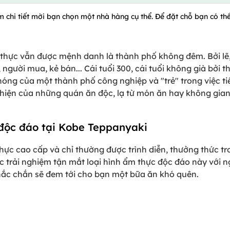
m chi tiết mời bạn chọn một nhà hàng cụ thể. Để đặt chỗ bạn có thể
thực vẫn được mệnh danh là thành phố không đêm. Bởi lẽ,
ười mua, kẻ bán... Cái tuổi 300, cái tuổi không già bởi th
hóng của một thành phố công nghiệp và "trẻ" trong việc ti
t hiện của những quán ăn độc, lạ từ món ăn hay không gia
độc đáo tại Kobe Teppanyaki
hực cao cấp và chỉ thường được trình diễn, thưởng thức t
 trải nghiệm tận mắt loại hình ẩm thực độc đáo này với ng
chắc chắn sẽ đem tới cho bạn một bữa ăn khó quên.