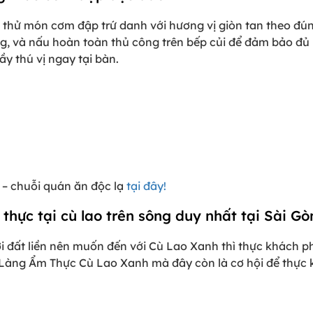
i thử món cơm đập trứ danh với hương vị giòn tan theo đ
, và nấu hoàn toàn thủ công trên bếp củi để đảm bảo đủ l
y thú vị ngay tại bàn.
n – chuỗi quán ăn độc lạ
tại đây!
hực tại cù lao trên sông duy nhất tại Sài Gò
ới đất liền nên muốn đến với Cù Lao Xanh thì thực khách 
i Làng Ẩm Thực Cù Lao Xanh mà đây còn là cơ hội để thực