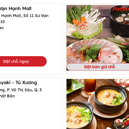
Vạn Hạnh Mall
 Hạnh Mall, Số 11 Sư Vạn
 10
ào
Đặt chỗ ngay
Đặt bàn giữ chỗ
yaki - Tú Xương
g, P. Võ Thị Sáu, Q. 3
hật Bản