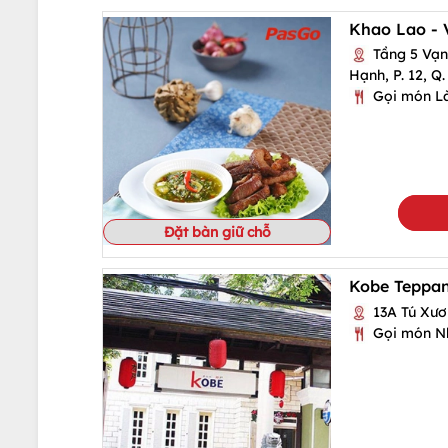
Khao Lao - 
Tầng 5 Vạn
Hạnh, P. 12, Q.
Gọi món L
Đặt bàn giữ chỗ
Kobe Teppan
13A Tú Xươn
Gọi món N