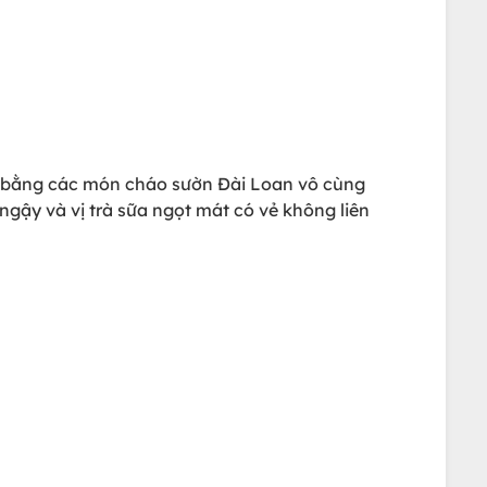
ị bằng các món cháo sườn Đài Loan vô cùng
gậy và vị trà sữa ngọt mát có vẻ không liên