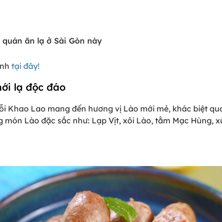
 quán ăn lạ ở Sài Gòn này
anh
tại đây!
ới lạ độc đáo
ỗi Khao Lao mang đến hương vị Lào mới mẻ, khác biệt qu
 món Lào đặc sắc như: Lạp Vịt, xôi Lào, tằm Mạc Hùng, x