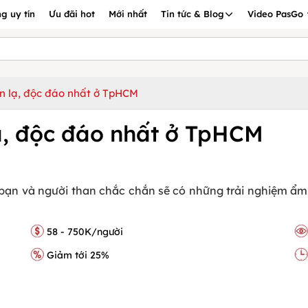
g uy tín
Ưu đãi hot
Mới nhất
Tin tức & Blog
Video PasGo
ăn lạ, độc đáo nhất ở TpHCM
ạ, độc đáo nhất ở TpHCM
 bạn và người than chắc chắn sẽ có những trải nghiệm ẩ
58 - 750K/người
Giảm tới 25%