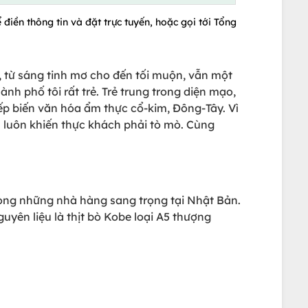
 điền thông tin và đặt trực tuyến, hoặc gọi tới Tổng
 từ sáng tinh mơ cho đến tối muộn, vẫn một
ành phố tôi rất trẻ. Trẻ trung trong diện mạo,
ếp biến văn hóa ẩm thực cổ-kim, Đông-Tây. Vì
n luôn khiến thực khách phải tò mò. Cùng
rong những nhà hàng sang trọng tại Nhật Bản.
uyên liệu là thịt bò Kobe loại A5 thượng