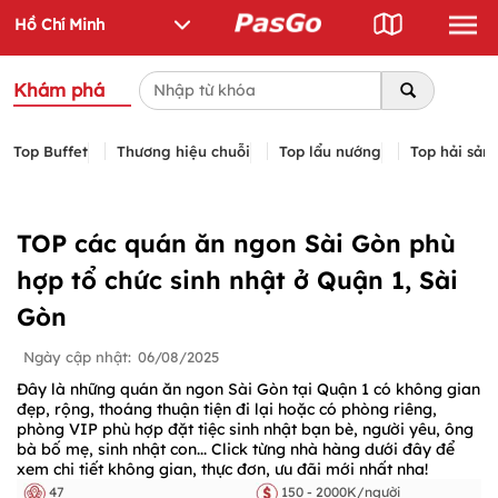
Khám phá
Top Buffet
Thương hiệu chuỗi
Top lẩu nướng
Top hải sản
TOP các quán ăn ngon Sài Gòn phù
hợp tổ chức sinh nhật ở Quận 1, Sài
Gòn
Ngày cập nhật:
06/08/2025
Đây là những quán ăn ngon Sài Gòn tại Quận 1 có không gian
đẹp, rộng, thoáng thuận tiện đi lại hoặc có phòng riêng,
phòng VIP phù hợp đặt tiệc sinh nhật bạn bè, người yêu, ông
bà bố mẹ, sinh nhật con... Click từng nhà hàng dưới đây để
xem chi tiết không gian, thực đơn, ưu đãi mới nhất nha!
47
150 - 2000K/người