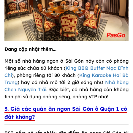
Đang cập nhật thêm...
Một số nhà hàng ngon ở Sài Gòn này còn có phòng
riêng sức chứa 60 khách (
King BBQ Buffet Mạc Đĩnh
Chi
), phòng riêng tới 80 khách (
King Karaoke Hai Bà
Trưng
) hay có nhà mở tới 2 giờ sáng như
Nhà hàng
Chen Nguyễn Trãi
. Đặc biệt, có nhà hàng còn không
tính phí sử dụng phòng riêng, phòng VIP nha!
3. Giá các quán ăn ngon Sài Gòn ở Quận 1 có
đắt không?
BST gồm có rất nhiều địa điểm ăn ngon Sài Gòn từ