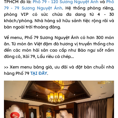
TPHCM đó là:
Phố 79 - 120 Sương Nguyệt Ánh
và
Phố
79 - 79 Sương Nguyệt Ánh
. Hệ thống phòng riêng,
phòng VIP có sức chứa đa dang từ 4 - 30
khách/phòng. Nhà hàng sở hữu sảnh tiệc rộng rãi và
bàn ngoài trời thoáng đãng.
Về menu, Phố 79 Sương Nguyệt Ánh có hơn 300 món
ăn. Từ món ăn Việt đậm đà hương vị truyền thống cho
đến các món hải sản cao cấp như Bào ngư sốt nấm
đông cô, Xôi 79, Lẩu riêu cá chép...
>> Xem menu bảng giá, ưu đãi và đặt bàn chuỗi nhà
hàng Phố 79
TẠI ĐÂY
.