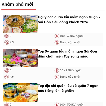
Khám phá mới
Gợi ý các quán lẩu mắm ngon Quận 7
Sài Gòn siêu đông khách 2026
0
100 - 300K/người
4.5
Đang cập nhật
Top 5+ quán lẩu mắm ngon Sài Gòn
đậm chất miền Tây sông nước
0
50 - 250K/người
4.6
Đang cập nhật
Top địa chỉ quán lẩu cá quận 7 ngon
nức tiếng, ăn là ghiền
0
100 - 300K/người