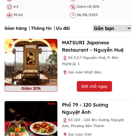
4.3
Giảm tới 30%
39.6K
06/08/2025
Gian hàng
Thông tin
Ưu đãi
MATSURI Japanese
Restaurant - Nguyễn Huệ
Số 3,5,7 Nguyễn Huệ, P. Bến
Nghé,Q. 1
Gọi món Nhật Bản
Đặt chỗ ngay
Giảm 20%
Phố 79 - 120 Sương
Nguyệt Ánh
Số 120 - 120 Bis Sương Nguyệt
Anh, Phường Bến Thành
Gọi món Việt