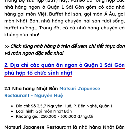
nhà hàng ngon ở Quận 1 Sài Gòn gồm có các nhà
hàng gọi món Việt, Buffet hải sản, gọi món Á Âu, gọi
món Nhật Bản, nhà hàng chuyên hải sản tươi sống,
buffet nướng… Trong đó, có cả nhà hàng chuyên cá
khủng nữa nha!
>> Click từng nhà hàng ở trên để xem chi tiết thực đơn
và món ngon đặc sắc nha!
2. Địa chỉ các quán ăn ngon ở Quận 1 Sài Gòn
phù hợp tổ chức sinh nhật
2.1 Nhà hàng Nhật Bản
Matsuri Japanese
Restaurant - Nguyễn Huệ
Địa chỉ: Số 3,5,7 Nguyễn Huệ, P. Bến Nghé, Quận 1
Loại hình: Gọi món Nhật Bản
Khoảng giá: 250.000 - 300.000 đ/người
Matsuri Japanese Restaurant là nhà hàng Nhật Bản