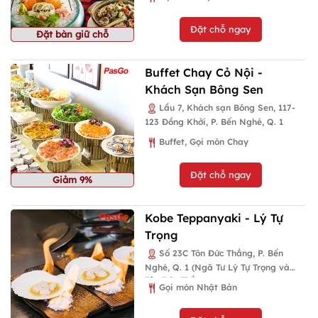
Đặt chỗ ngay
Đặt bàn giữ chỗ
Buffet Chay Cỏ Nội -
Khách Sạn Bông Sen
Lầu 7, Khách sạn Bông Sen, 117-
123 Đồng Khởi, P. Bến Nghé, Q. 1
Buffet, Gọi món Chay
Đặt chỗ ngay
Giảm 9%
Kobe Teppanyaki - Lý Tự
Trọng
Số 23C Tôn Đức Thắng, P. Bến
Nghé, Q. 1 (Ngã Tư Lý Tự Trọng và
Tôn Đức Thắng)
Gọi món Nhật Bản