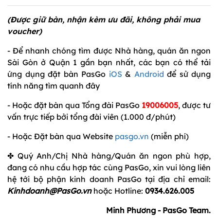
(Được giữ bàn, nhận kèm ưu đãi, không phải mua
voucher)
- Để nhanh chóng tìm được Nhà hàng, quán ăn ngon
Sài Gòn ở Quận 1 gần bạn nhất, các bạn có thể tải
ứng dụng đặt bàn PasGo
iOS
&
Android
để sử dụng
tính năng tìm quanh đây
- Hoặc đặt bàn qua Tổng đài PasGo
19006005
, được tư
vấn trực tiếp bởi tổng đài viên (1.000 đ/phút)
- Hoặc Đặt bàn qua Website
pasgo.vn
(miễn phí)
✤ Quý Anh/Chị Nhà hàng/Quán ăn ngon phù hợp,
đang có nhu cầu hợp tác cùng PasGo, xin vui lòng liên
hệ tới bộ phận kinh doanh PasGo tại địa chỉ email:
Kinhdoanh@PasGo.vn
hoặc Hotline:
0934.626.005
Minh Phương - PasGo Team.