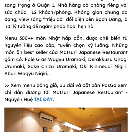
sang trọng ở Quận 1. Nhà hàng có phòng riêng với
sức chứa 12 khách/phòng. Không gian chung đa
dạng, view sông "triệu đô" đối diện bến Bạch Đằng, là
nơi lý tưởng để ngắm pháo hoa, hẹn hò.
Menu 300++ món Nhật hấp dẫn, được chế biến từ
nguyên liệu cao cấp, tuyển chọn kỹ lưỡng. Những
món ăn best seller của Matsuri Japanese Restaurant
gồm có: Foie Gras Wagyu Uramaki, Derakkusu Unagi
Uramaki, Sake Chizu Uramaki, Oki Kinmedai Nigiri,
Aburi Wagyu Nigiri...
>> Xem menu bảng giá, ưu đãi và đặt bàn PasGo xem
chỉ dẫn đường tới Matsuri Japanese Restaurant -
Nguyễn Huệ
TẠI ĐÂY
.