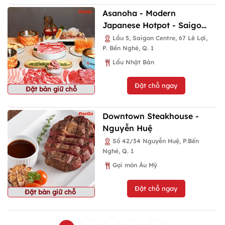
Asanoha - Modern
Japanese Hotpot - Saigon
Centre
Lầu 5, Saigon Centre, 67 Lê Lợi,
P. Bến Nghé, Q. 1
Lẩu Nhật Bản
Đặt chỗ ngay
Đặt bàn giữ chỗ
Downtown Steakhouse -
Nguyễn Huệ
Số 42/34 Nguyễn Huệ, P.Bến
Nghé, Q. 1
Gọi món Âu Mỹ
Đặt chỗ ngay
Đặt bàn giữ chỗ