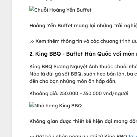
Hoàng Yến Buffet mang lại những trải nghi
>> Xem thêm thông tin và các chương trình ư
2. King BBQ - Buffet Hàn Quốc với món
King BBQ Sương Nguyệt Ánh thuộc chuỗi nhà
Nào là đùi gà sốt BBQ, sườn heo bản lớn, ba 
đến cho bạn những món ăn hấp dẫn.
Khoảng giá: 250.000 – 350.000 vnđ/người
Không gian được thiết kế hiện đại mang đậ
>> Đặt bàn nhận ngay ưu đãi từ King BBQ
tại