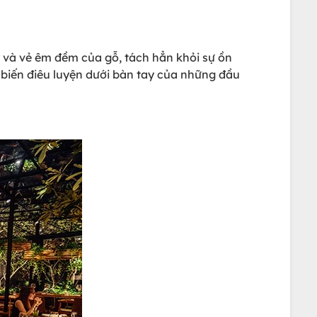
 và vẻ êm đềm của gỗ, tách hẳn khỏi sự ồn
 biến điêu luyện dưới bàn tay của những đầu