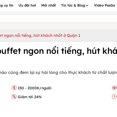
g uy tín
Ưu đãi hot
Mới nhất
Tin tức & Blog
Video PasGo
t ngon nổi tiếng, hút khách nhất ở Quận 1
ffet ngon nổi tiếng, hút kh
nào cũng đem lại sự hài lòng cho thực khách từ chất l
150 - 2000K/người
Giảm tới 24%