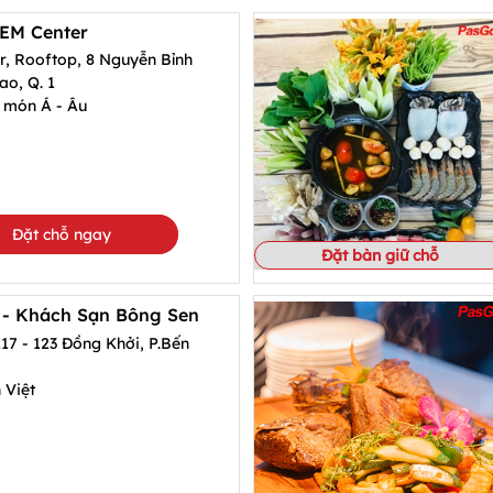
EM Center
, Rooftop, 8 Nguyễn Bỉnh
ao, Q. 1
 món Á - Âu
Đặt chỗ ngay
Đặt bàn giữ chỗ
 - Khách Sạn Bông Sen
117 - 123 Đồng Khởi, P.Bến
 Việt