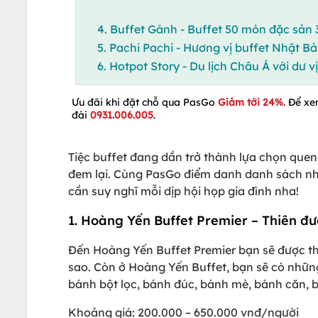
4. Buffet Gánh - Buffet 50 món đặc sản 
5. Pachi Pachi - Hương vị buffet Nhật B
6. Hotpot Story - Du lịch Châu Á với dư v
Ưu đãi khi đặt chỗ qua PasGo
Giảm tới 24%
. Để xe
đài
0931.006.005
.
Tiệc buffet đang dần trở thành lựa chọn quen
đem lại. Cùng PasGo điểm danh danh sách nhà
cần suy nghĩ mỗi dịp hội họp gia đình nha!
1. Hoàng Yến Buffet Premier – Thiên đư
Đến Hoàng Yến Buffet Premier bạn sẽ được t
sao. Còn ở Hoàng Yến Buffet, bạn sẽ có nhữ
bánh bột lọc, bánh đúc, bánh mè, bánh căn, b
Khoảng giá: 200.000 – 650.000 vnđ/người