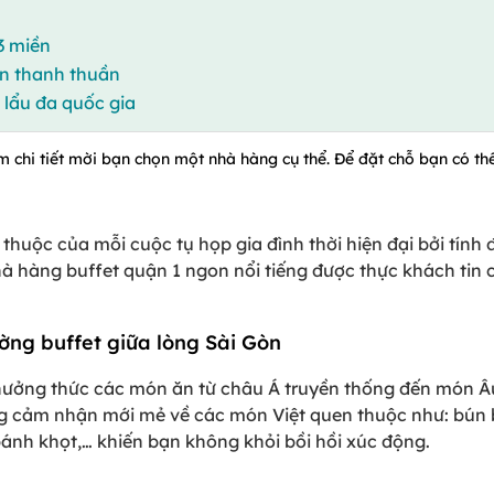
3 miền
ản thanh thuần
ị lẩu đa quốc gia
m chi tiết mời bạn chọn một nhà hàng cụ thể. Để đặt chỗ bạn có thể
 thuộc của mỗi cuộc tụ họp gia đình thời hiện đại bởi tính
 hàng buffet quận 1 ngon nổi tiếng được thực khách tin 
ờng buffet giữa lòng Sài Gòn
hưởng thức các món ăn từ châu Á truyền thống đến món Âu
ng cảm nhận mới mẻ về các món Việt quen thuộc như: bún 
ánh khọt,… khiến bạn không khỏi bồi hồi xúc động.