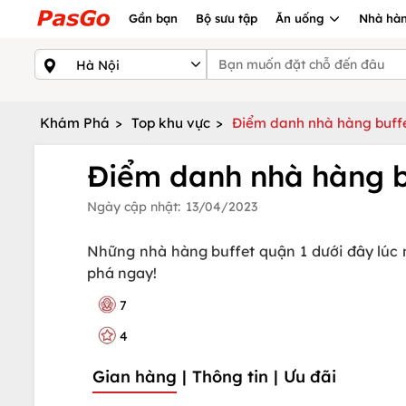
Gần bạn
Bộ sưu tập
Ăn uống
Nhà hàn
Khám Phá
>
Top khu vực
>
Điểm danh nhà hàng buffe
Điểm danh nhà hàng bu
Ngày cập nhật:
13/04/2023
Những nhà hàng buffet quận 1 dưới đây lúc 
phá ngay!
7
4
Gian hàng
|
Thông tin
|
Ưu đãi