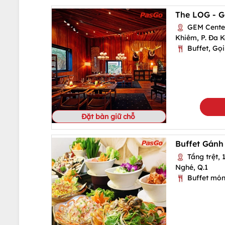
The LOG - G
GEM Center
Khiêm, P. Đa K
Buffet, Gọi
Đặt bàn giữ chỗ
Buffet Gánh
Tầng trệt, 
Nghé, Q.1
Buffet món