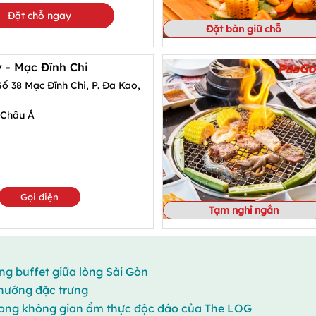
Đặt chỗ ngay
Đặt bàn giữ chỗ
Hotpot Story - Mạc Đĩnh Chi
Số 38 Mạc Đĩnh Chi, P. Đa Kao,
 Châu Á
Gọi điện
Tạm nghỉ ngắn
ng buffet giữa lòng Sài Gòn
 nướng đặc trưng
trong không gian ẩm thực độc đáo của The LOG