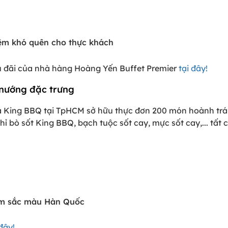
ệm khó quên cho thực khách
u đãi của nhà hàng Hoàng Yến Buffet Premier
tại đây!
 nướng đặc trưng
 King BBQ tại TpHCM sở hữu thực đơn 200 món hoành tr
chỉ bò sốt King BBQ, bạch tuộc sốt cay, mực sốt cay,... t
m sắc màu Hàn Quốc
 đây!