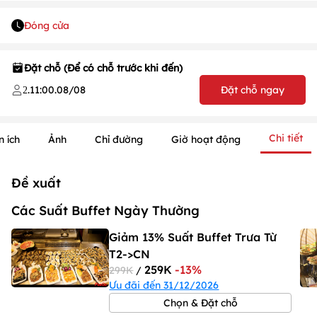
Đóng cửa
Đặt chỗ (Để có chỗ trước khi đến)
.
11:00
.
08/08
Đặt chỗ ngay
2
Chi tiết
n ích
Ảnh
Chỉ đường
Giờ hoạt động
Đề xuất
Các Suất Buffet Ngày Thường
Giảm 13% Suất Buffet Trưa Từ
T2->CN
259K
-13%
299K
/
Ưu đãi đến 31/12/2026
Chọn & Đặt chỗ
1
/
1
/
1