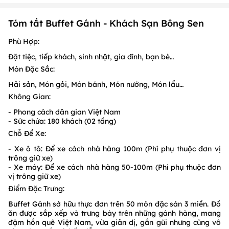
Tóm tắt Buffet Gánh - Khách Sạn Bông Sen
Phù Hợp:
Đặt tiệc, tiếp khách, sinh nhật, gia đình, bạn bè…
Món Đặc Sắc:
Hải sản, Món gỏi, Món bánh, Món nướng, Món lẩu…
Không Gian:
- Phong cách dân gian Việt Nam
- Sức chứa: 180 khách (02 tầng)
Chỗ Để Xe:
- Xe ô tô: Để xe cách nhà hàng 100m (Phí phụ thuộc đơn vị
trông giữ xe)
- Xe máy: Để xe cách nhà hàng 50-100m (Phí phụ thuộc đơn
vị trông giữ xe)
Điểm Đặc Trưng:
Buffet Gánh sở hữu thực đơn trên 50 món đặc sản 3 miền. Đồ
ăn được sắp xếp và trưng bày trên những gánh hàng, mang
đậm hồn quê Việt Nam, vừa giản dị, gần gũi nhưng cũng vô