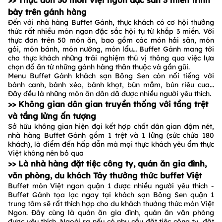
bày trên gánh hàng
Đến với nhà hàng Buffet Gánh, thực khách có cơ hội thưởng
thức rất nhiều món ngon đặc sắc hội tụ từ khắp 3 miền. Với
thực đơn trên 50 món ăn, bao gồm các món hải sản, món
gỏi, món bánh, món nướng, món lẩu… Buffet Gánh mang tới
cho thực khách những trải nghiệm thú vị thông qua việc lựa
chọn đồ ăn từ những gánh hàng thân thuộc và gần gũi.
Menu Buffet Gánh khách sạn Bông Sen còn nổi tiếng với
bánh canh, bánh xèo, bánh khọt, bún mắm, bún riêu cua...
Đây đều là những món ăn dân dã được nhiều người yêu thích.
>> Không gian dân gian truyền thống với tầng trệt
và tầng lửng ấn tượng
Sở hữu không gian hiện đại kết hợp chất dân gian đậm nét,
nhà hàng Buffet Gánh gồm 1 trệt và 1 lửng (sức chứa 180
khách), là điểm đến hấp dẫn mà mọi thực khách yêu ẩm thực
Việt không nên bỏ qua
>> Là nhà hàng đặt tiệc công ty, quán ăn gia đình,
văn phòng, du khách Tây thưởng thức buffet Việt
Buffet món Việt ngon quận 1 được nhiều người yêu thích -
Buffet Gánh tọa lạc ngay tại khách sạn Bông Sen quận 1
trung tâm sẽ rất thích hợp cho du khách thưởng thức món Việt
Ngon. Đây cùng là quán ăn gia đình, quán ăn văn phòng
được yêu thích. Ngoài ra nếu có nhu cầu đặt tiệc công ty, đặt