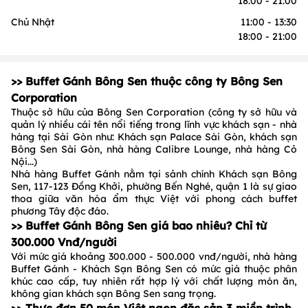
18:00 - 21:00
Chủ Nhật
11:00 - 13:30
18:00 - 21:00
>> Buffet Gánh Bông Sen thuộc công ty Bông Sen
Corporation
Thuộc sở hữu của Bông Sen Corporation (công ty sở hữu và
quản lý nhiều cái tên nổi tiếng trong lĩnh vực khách sạn - nhà
hàng tại Sài Gòn như: Khách sạn Palace Sài Gòn, khách sạn
Bông Sen Sài Gòn, nhà hàng Calibre Lounge, nhà hàng Cỏ
Nội...)
Nhà hàng Buffet Gánh nằm tại sảnh chính Khách sạn Bông
Sen, 117-123 Đồng Khởi, phường Bến Nghé, quận 1 là sự giao
thoa giữa văn hóa ẩm thực Việt với phong cách buffet
phương Tây độc đáo.
>> Buffet Gánh Bông Sen giá bao nhiêu? Chỉ từ
300.000 Vnđ/người
Với mức giá khoảng 300.000 - 500.000 vnđ/người, nhà hàng
Buffet Gánh - Khách Sạn Bông Sen có mức giá thuộc phân
khúc cao cấp, tuy nhiên rất hợp lý với chất lượng món ăn,
không gian khách sạn Bông Sen sang trọng.
>> Thực đơn 50 món Việt ngon đặc sản 3 miền trình