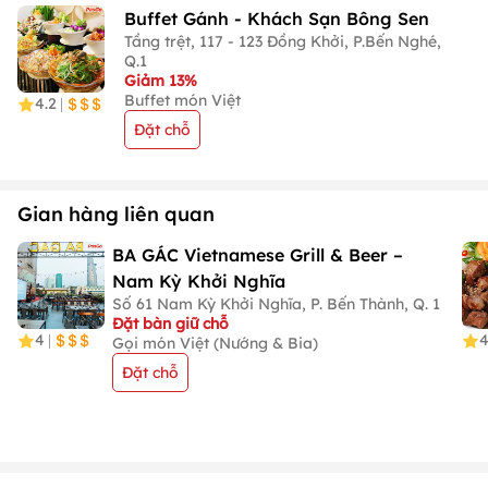
Buffet Gánh - Khách Sạn Bông Sen
Tầng trệt, 117 - 123 Đồng Khởi, P.Bến Nghé,
Q.1
Giảm 13%
Buffet món Việt
4.2
|
Đặt chỗ
Gian hàng liên quan
BA GÁC Vietnamese Grill & Beer –
Nam Kỳ Khởi Nghĩa
Số 61 Nam Kỳ Khởi Nghĩa, P. Bến Thành, Q. 1
Đặt bàn giữ chỗ
4
4
|
Gọi món Việt (Nướng & Bia)
Đặt chỗ