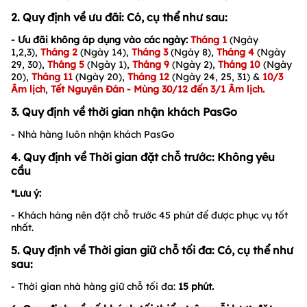
2. Quy định về ưu đãi: Có, cụ thể như sau:
- Ưu đãi không áp dụng vào các ngày:
Tháng 1
(Ngày
1,2,3),
Tháng 2
(Ngày 14),
Tháng 3
(Ngày 8),
Tháng 4
(Ngày
29, 30),
Tháng 5
(Ngày 1),
Tháng 9
(Ngày 2),
Tháng 10
(Ngày
20),
Tháng 11
(Ngày 20),
Tháng 12
(Ngày 24, 25, 31) &
10/3
Âm lịch
,
Tết Nguyên Đán - Mùng 30/12 đến 3/1 Âm lịch.
3. Quy định về thời gian nhận khách PasGo
- Nhà hàng luôn nhận khách PasGo
4. Quy định về Thời gian đặt chỗ trước: Không yêu
cầu
*Lưu ý:
- Khách hàng nên đặt chỗ trước 45 phút để được phục vụ tốt
nhất.
5. Quy định về Thời gian giữ chỗ tối đa: Có, cụ thể như
sau:
- Thời gian nhà hàng giữ chỗ tối đa:
15
phút.