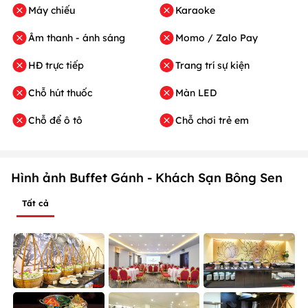
Máy chiếu
Karaoke
Âm thanh - ánh sáng
Momo / Zalo Pay
HĐ trực tiếp
Trang trí sự kiện
Chỗ hút thuốc
Màn LED
Chỗ để ô tô
Chỗ chơi trẻ em
Hình ảnh Buffet Gánh - Khách Sạn Bông Sen
Tất cả