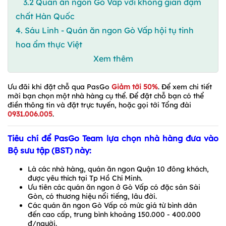
3.2 Quán ăn ngon Gò Vấp với không gian đậm
chất Hàn Quốc
4. Sáu Linh - Quán ăn ngon Gò Vấp hội tụ tinh
hoa ẩm thực Việt
Xem thêm
Ưu đãi khi đặt chỗ qua PasGo
Giảm tới 50%
. Để xem chi tiết
mời bạn chọn một nhà hàng cụ thể. Để đặt chỗ bạn có thể
điền thông tin và đặt trực tuyến, hoặc gọi tới Tổng đài
0931.006.005
.
Tiêu chí để PasGo Team lựa chọn nhà hàng đưa vào
Bộ sưu tập (BST) này:
Là các nhà hàng, quán ăn ngon Quận 10 đông khách,
được yêu thích tại Tp Hồ Chí Minh.
Ưu tiên các quán ăn ngon ở Gò Vấp có đặc sản Sài
Gòn, có thương hiệu nổi tiếng, lâu đời.
Các quán ăn ngon Gò Vấp có mức giá từ bình dân
đến cao cấp, trung bình khoảng 150.000 - 400.000
đ/người.