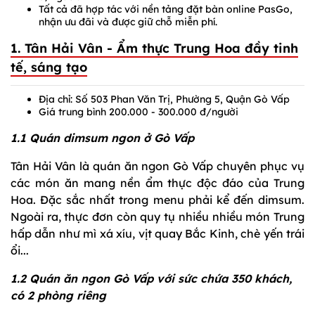
Tất cả đã hợp tác với nền tảng đặt bàn online PasGo,
nhận ưu đãi và được giữ chỗ miễn phí.
1. Tân Hải Vân - Ẩm thực Trung Hoa đầy tinh
tế, sáng tạo
Địa chỉ: Số 503 Phan Văn Trị, Phường 5, Quận Gò Vấp
Giá trung bình 200.000 - 300.000 đ/người
1.1 Quán dimsum ngon ở Gò Vấp
Tân Hải Vân là quán ăn ngon Gò Vấp chuyên phục vụ
các món ăn mang nền ẩm thực độc đáo của Trung
Hoa. Đặc sắc nhất trong menu phải kể đến dimsum.
Ngoài ra, thực đơn còn quy tụ nhiều nhiều món Trung
hấp dẫn như mì xá xíu, vịt quay Bắc Kinh, chè yến trái
ổi...
1.2 Quán ăn ngon Gò Vấp với sức chứa 350 khách,
có 2 phòng riêng