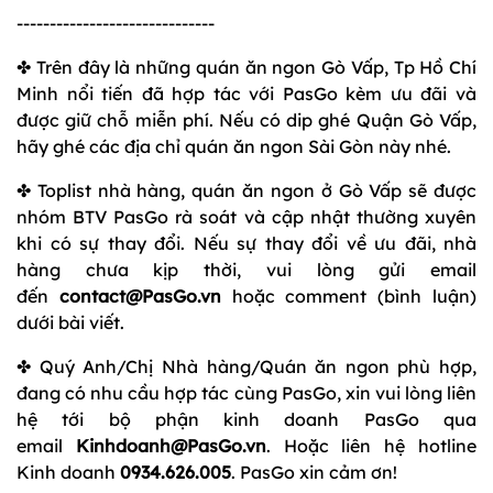
------------------------------
✤ Trên đây là những quán ăn ngon Gò Vấp, Tp Hồ Chí
Minh nổi tiến đã hợp tác với PasGo kèm ưu đãi và
được giữ chỗ miễn phí. Nếu có dip ghé Quận Gò Vấp,
hãy ghé các địa chỉ quán ăn ngon Sài Gòn này nhé.
✤ Toplist nhà hàng, quán ăn ngon ở Gò Vấp sẽ được
nhóm BTV PasGo rà soát và cập nhật thường xuyên
khi có sự thay đổi. Nếu sự thay đổi về ưu đãi, nhà
hàng chưa kịp thời, vui lòng gửi email
đến
contact@PasGo.vn
hoặc comment (bình luận)
dưới bài viết.
✤ Quý Anh/Chị Nhà hàng/Quán ăn ngon phù hợp,
đang có nhu cầu hợp tác cùng PasGo, xin vui lòng liên
hệ tới bộ phận kinh doanh PasGo qua
email
Kinhdoanh@PasGo.vn
. Hoặc liên hệ hotline
Kinh doanh
0934.626.005
. PasGo xin cảm ơn!