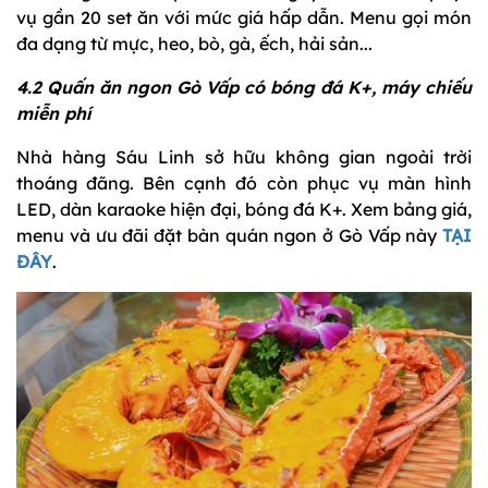
vụ gần 20 set ăn với mức giá hấp dẫn. Menu gọi món
đa dạng từ mực, heo, bò, gà, ếch, hải sản...
4.2 Quấn ăn ngon Gò Vấp có bóng đá K+, máy chiếu
miễn phí
Nhà hàng Sáu Linh sở hữu không gian ngoài trời
thoáng đãng. Bên cạnh đó còn phục vụ màn hình
LED, dàn karaoke hiện đại, bóng đá K+. Xem bảng giá,
menu và ưu đãi đặt bàn quán ngon ở Gò Vấp này
TẠI
ĐÂY
.