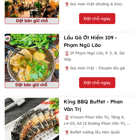
Gọi món Việt (Nướng & bia)
Đặt chỗ ngay
Đặt bàn giữ chỗ
Lẩu Gà Ớt Hiểm 109 -
Phạm Ngũ Lão
19 Phạm Ngũ Lão, P. 3, Q. Gò
Vấp
Gọi món Việt - Chuyên lẩu gà
Đặt chỗ ngay
Đặt bàn giữ chỗ
King BBQ Buffet - Phan
Văn Trị
Vincom Phan Văn Trị, Tầng 4,
L4-05, Số 12 Đường Phan Văn Trị, P.
7, Q. Gò Vấp
Buffet nướng lẩu Hàn Quốc