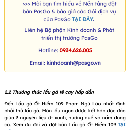
>>> Mời bạn tìm hiểu về Nền tảng đặt
bàn PasGo & báo giá các Gói dịch vụ
của PasGo
TẠI ĐÂY
.
Liên hệ Bộ phận Kinh doanh & Phát
triển thị trường PasGo
Hotline:
0934.626.005
Email:
kinhdoanh@pasgo.vn
2.2 Thưởng thức lẩu gà tê cay hấp dẫn
Đến Lẩu gà Ớt Hiểm 109 Phạm Ngũ Lão nhất định
phải thử lẩu gà. Món lẩu ngon được kết hợp độc đáo
giữa 3 nguyên liệu ớt xanh, hương quế và nấm đông
cô. Xem ưu đãi và đặt bàn Lẩu gà Ớt Hiểm 109
TẠI