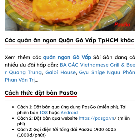
Các quán ăn ngon Quận Gò Vấp TpHCM khác
Xem thêm các
quán ngon Gò Vấp
Sài Gòn đang có
nhiều ưu đãi hấp dẫn:
BA GÁC Vietnamese Grill & Bee
r Quang Trung
,
Galbi House
,
Gyu Shige Ngưu Phồn
Phan Văn Trị
...
Cách thức đặt bàn PasGo
Cách 1: Đặt bàn qua ứng dụng PasGo (miễn phí). Tải
phiên bản
IOS
hoặc
Android
Cách 2: Đặt bàn qua website
https://pasgo.vn
/ (miễn
phí)
Cách 3: Gọi điện tới tổng đài PasGo 1900 6005
(1000đ/phút)