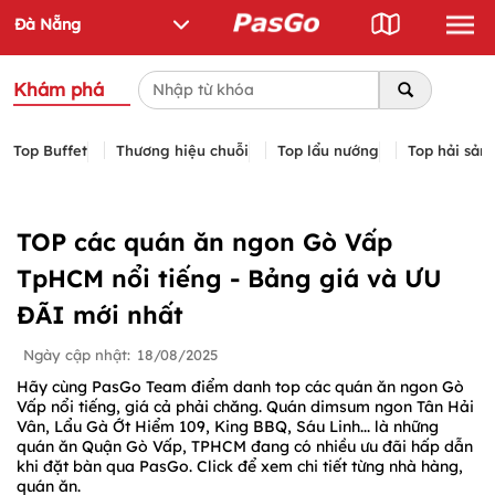
Khám phá
Top Buffet
Thương hiệu chuỗi
Top lẩu nướng
Top hải sản
TOP các quán ăn ngon Gò Vấp
TpHCM nổi tiếng - Bảng giá và ƯU
ĐÃI mới nhất
Ngày cập nhật:
18/08/2025
Hãy cùng PasGo Team điểm danh top các quán ăn ngon Gò
Vấp nổi tiếng, giá cả phải chăng. Quán dimsum ngon Tân Hải
Vân, Lẩu Gà Ớt Hiểm 109, King BBQ, Sáu Linh... là những
quán ăn Quận Gò Vấp, TPHCM đang có nhiều ưu đãi hấp dẫn
khi đặt bàn qua PasGo. Click để xem chi tiết từng nhà hàng,
quán ăn.