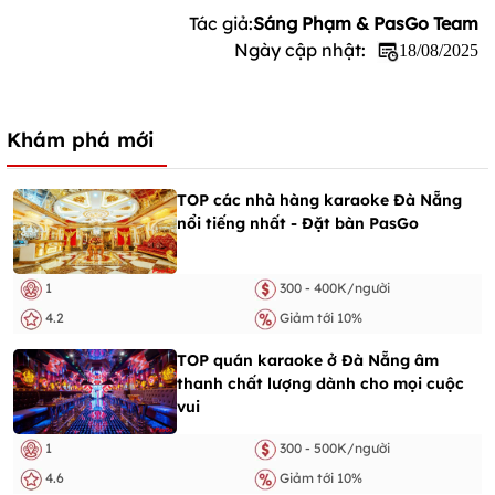
Tác giả:
Sáng Phạm & PasGo Team
Ngày cập nhật:
18/08/2025
Khám phá mới
TOP các nhà hàng karaoke Đà Nẵng
nổi tiếng nhất - Đặt bàn PasGo
1
300 - 400K/người
4.2
Giảm tới 10%
TOP quán karaoke ở Đà Nẵng âm
thanh chất lượng dành cho mọi cuộc
vui
1
300 - 500K/người
4.6
Giảm tới 10%