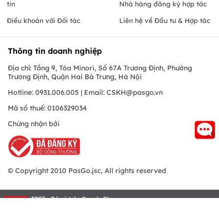
tin
Nhà hàng đăng ký hợp tác
Điều khoản với Đối tác
Liên hệ về Đầu tư & Hợp tác
Thông tin doanh nghiệp
Địa chỉ: Tầng 9, Tòa Minori, Số 67A Trương Định, Phường
Trương Định, Quận Hai Bà Trưng, Hà Nội
Hotline: 0931.006.005 | Email:
CSKH@pasgo.vn
Mã số thuế: 0106329034
Chứng nhận bởi
© Copyright 2010 PasGo.jsc, All rights reserved
FREE - Đã có trên Google Play
ONEPAS.JSC
Đà Nẵng