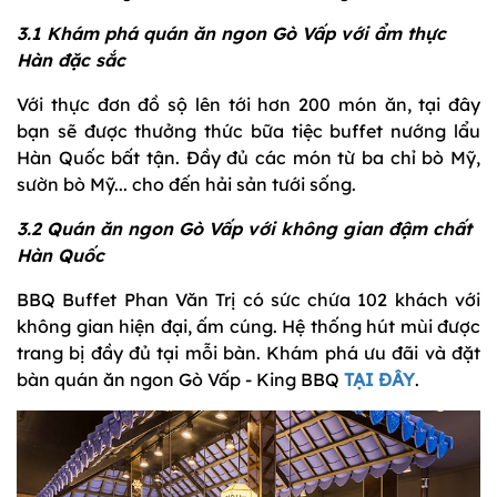
3.1 Khám phá quán ăn ngon Gò Vấp với ẩm thực
Hàn đặc sắc
Với thực đơn đồ sộ lên tới hơn 200 món ăn, tại đây
bạn sẽ được thưởng thức bữa tiệc buffet nướng lẩu
Hàn Quốc bất tận. Đầy đủ các món từ ba chỉ bò Mỹ,
sườn bò Mỹ... cho đến hải sản tưới sống.
3.2 Quán ăn ngon Gò Vấp với không gian đậm chất
Hàn Quốc
BBQ Buffet Phan Văn Trị có sức chứa 102 khách với
không gian hiện đại, ấm cúng. Hệ thống hút mùi được
trang bị đầy đủ tại mỗi bàn. Khám phá ưu đãi và đặt
bàn quán ăn ngon Gò Vấp - King BBQ
TẠI ĐÂY
.