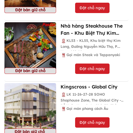
Đặt chỗ ngay
Đặt bàn giữ chỗ
Nhà hàng Steakhouse The
Fan - Khu Biệt Thự Kim
Long
KL53 - KL55, Khu biệt thự Kim
Long, Đường Nguyễn Hữu Thọ, P.
Nam Sài Gòn
Gọi món Steak và Teppanyaki
Đặt chỗ ngay
Đặt bàn giữ chỗ
Kingscross - Global City
LK 11-26-27-28 SOHO
Shophouse Zone, The Global City -
Đỗ Xuân Hợp, P. An Phú, TP. Thủ
Gọi món phong cách Âu
Đức
Đặt chỗ ngay
Đặt bàn giữ chỗ