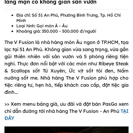
lãng mạn có không gian sân vườn
Địa chỉ: Số 51 An Phú, Phường Bình Trưng, Tp. Hồ Chí
Minh
Loại hình: Gọi món Á - Âu
Khoảng giá: 350.000 - 500.000 đ/người
The V Fusion là nhà hàng món Âu ngon ở TP.HCM, tọa
lạc tại 51 An Phú. Không gian vừa sang trọng, vừa gần
gũi thiên nhiên với sân vườn và 5 phòng riêng tiện
nghi. Thực đơn nổi bật với các món như Ribeye Steak
& Scallops sốt Tứ Xuyên, Ức vịt sốt tỏi đen, Nấm
nướng sốt me. Nhà hàng The V Fusion phù hợp cho
tiệc riêng tư, hẹn hò, tiếp khách cao cấp, đặt tiệc gia
đình...
>> Xem menu bảng giá, ưu đãi và đặt bàn PasGo xem
chỉ dẫn đường tới nhà hàng The V Fusion - An Phú
TẠI
ĐÂY