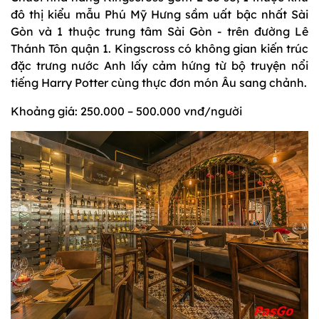
đô thị kiểu mẫu Phú Mỹ Hưng sầm uất bậc nhất Sài
Gòn và 1 thuộc trung tâm Sài Gòn - trên đường Lê
Thánh Tôn quận 1. Kingscross có không gian kiến trúc
đặc trưng nước Anh lấy cảm hứng từ bộ truyện nổi
tiếng Harry Potter cùng thực đơn món Âu sang chảnh.
Khoảng giá: 250.000 – 500.000 vnđ/người