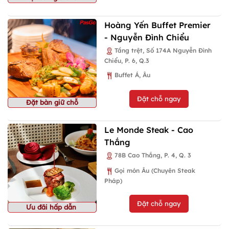
Hoàng Yến Buffet Premier
- Nguyễn Đình Chiểu
Tầng trệt, Số 174A Nguyễn Đình
Chiểu, P. 6, Q.3
Buffet Á, Âu
Đặt chỗ ngay
Đặt bàn giữ chỗ
Le Monde Steak - Cao
Thắng
78B Cao Thắng, P. 4, Q. 3
Gọi món Âu (Chuyên Steak
Pháp)
Đặt chỗ ngay
Ưu đãi hấp dẫn