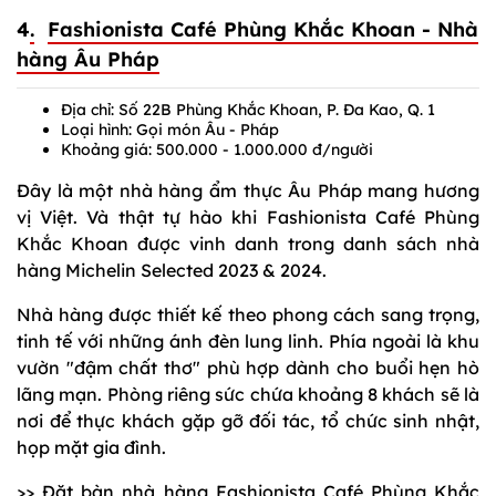
4
.
Fashionista Café Phùng Khắc Khoan
- Nhà
hàng Âu Pháp
Địa chỉ: Số 22B Phùng Khắc Khoan, P. Đa Kao, Q. 1
Loại hình: Gọi món Âu - Pháp
Khoảng giá: 500.000 - 1.000.000 đ/người
Đây là một nhà hàng ẩm thực Âu Pháp mang hương
vị Việt. Và thật tự hào khi Fashionista Café Phùng
Khắc Khoan được vinh danh trong danh sách nhà
hàng Michelin Selected 2023 & 2024.
Nhà hàng được thiết kế theo phong cách sang trọng,
tinh tế với những ánh đèn lung linh. Phía ngoài là khu
vườn "đậm chất thơ" phù hợp dành cho buổi hẹn hò
lãng mạn. Phòng riêng sức chứa khoảng 8 khách sẽ là
nơi để thực khách gặp gỡ đối tác, tổ chức sinh nhật,
họp mặt gia đình.
>> Đặt bàn nhà hàng Fashionista Café Phùng Khắc