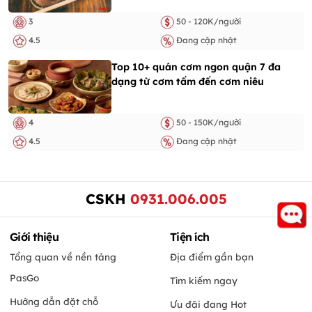
3
50 - 120K/người
4.5
Đang cập nhật
Top 10+ quán cơm ngon quận 7 đa
dạng từ cơm tấm đến cơm niêu
4
50 - 150K/người
4.5
Đang cập nhật
CSKH
0931.006.005
Giới thiệu
Tiện ích
Tổng quan về nền tảng
Địa điểm gần bạn
PasGo
Tìm kiếm ngay
Hướng dẫn đặt chỗ
Ưu đãi đang Hot