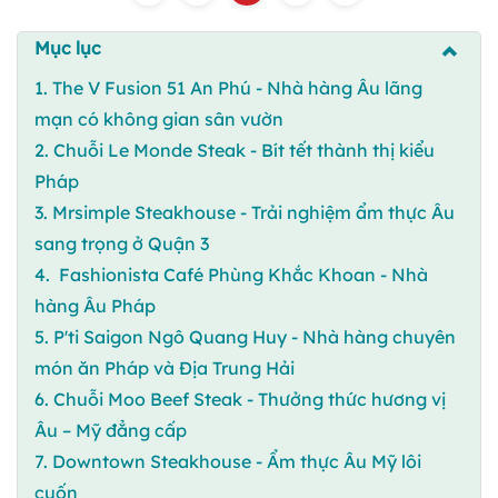
Mục lục
1. The V Fusion 51 An Phú - Nhà hàng Âu lãng
mạn có không gian sân vườn
2. Chuỗi Le Monde Steak - Bít tết thành thị kiểu
Pháp
3. Mrsimple Steakhouse - Trải nghiệm ẩm thực Âu
sang trọng ở Quận 3
4. Fashionista Café Phùng Khắc Khoan - Nhà
hàng Âu Pháp
5. P'ti Saigon Ngô Quang Huy - Nhà hàng chuyên
món ăn Pháp và Địa Trung Hải
6. Chuỗi Moo Beef Steak - Thưởng thức hương vị
Âu – Mỹ đẳng cấp
7. Downtown Steakhouse - Ẩm thực Âu Mỹ lôi
cuốn