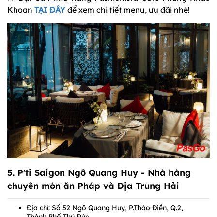
Khoan
TẠI ĐÂY
để xem chi tiết menu, ưu đãi nhé!
5.
P'ti Saigon Ngô Quang Huy
- Nhà hàng
chuyên món ăn Pháp và Địa Trung Hải
Địa chỉ: Số 52 Ngô Quang Huy, P.Thảo Điền, Q.2,
Thành Phố Thủ Đức