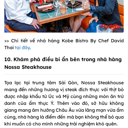
>> Chi tiết về nhà hàng Kobe Bistro By Chef David
Thai
tại đây
.
10. Khám phá điều bí ẩn bên trong nhà hàng
Nossa Steakhouse
Tọa lạc tại trung tâm Sài Gòn, Nossa Steakhouse
mang đến những hương vị steak đích thực với thịt bò
được nhập khẩu từ Úc và Mỹ cùng những món ăn trứ
danh của ẩm thực Ý. Thêm vào đó, sở hữu không
giang mang âm hưởng Châu Âu vừa lãng mạn vừa ấm
cúng, nhà hàng là điểm đến mà bạn không thể bỏ qua
khi muốn có cho mình những trải nghiệm khó quên.