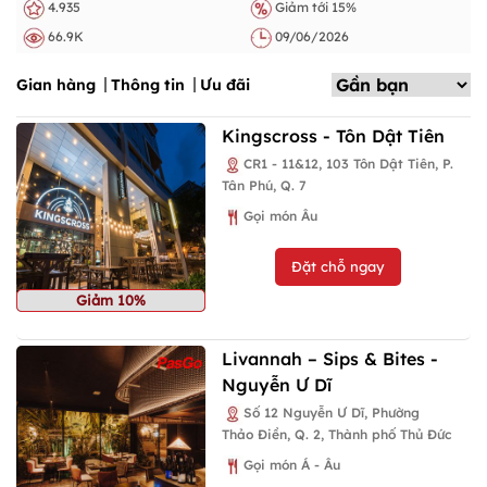
4.935
Giảm tới 15%
66.9K
09/06/2026
Gian hàng
Thông tin
Ưu đãi
Kingscross - Tôn Dật Tiên
CR1 - 11&12, 103 Tôn Dật Tiên, P.
Tân Phú, Q. 7
Gọi món Âu
Đặt chỗ ngay
Giảm 10%
Livannah – Sips & Bites -
Nguyễn Ư Dĩ
Số 12 Nguyễn Ư Dĩ, Phường
Thảo Điền, Q. 2, Thành phố Thủ Đức
Gọi món Á - Âu