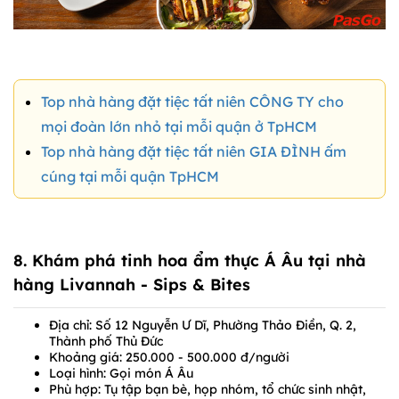
Top nhà hàng đặt tiệc tất niên CÔNG TY cho
mọi đoàn lớn nhỏ tại mỗi quận ở TpHCM
Top nhà hàng đặt tiệc tất niên GIA ĐÌNH ấm
cúng tại mỗi quận TpHCM
8. Khám phá tinh hoa ẩm thực Á Âu tại nhà
hàng
Livannah - Sips & Bites
Địa chỉ: Số 12 Nguyễn Ư Dĩ, Phường Thảo Điền, Q. 2,
Thành phố Thủ Đức
Khoảng giá: 250.000 - 500.000 đ/người
Loại hình: Gọi món Á Âu
Phù hợp: Tụ tập bạn bè, họp nhóm, tổ chức sinh nhật,