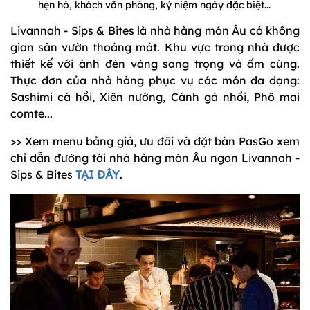
hẹn hò, khách văn phòng, kỷ niệm ngày đặc biệt...
Livannah - Sips & Bites là nhà hàng món Âu có không
gian sân vườn thoáng mát. Khu vực trong nhà được
thiết kế với ánh đèn vàng sang trọng và ấm cúng.
Thực đơn của nhà hàng phục vụ các món đa dạng:
Sashimi cá hồi, Xiên nướng, Cánh gà nhồi, Phô mai
comte...
>> Xem menu bảng giá, ưu đãi và đặt bàn PasGo xem
chỉ dẫn đường tới nhà hàng món Âu ngon Livannah -
Sips & Bites
TẠI ĐÂY
.