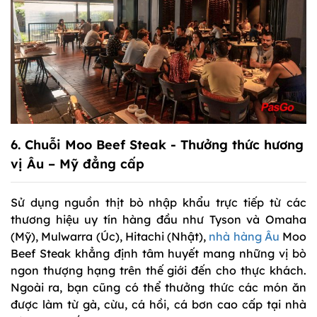
6.
Chuỗi Moo Beef Steak
- Thưởng thức hương
vị Âu – Mỹ đẳng cấp
Sử dụng nguồn thịt bò nhập khẩu trực tiếp từ các
thương hiệu uy tín hàng đầu như Tyson và Omaha
(Mỹ), Mulwarra (Úc), Hitachi (Nhật),
nhà hàng Âu
Moo
Beef Steak khẳng định tâm huyết mang những vị bò
ngon thượng hạng trên thế giới đến cho thực khách.
Ngoài ra, bạn cũng có thể thưởng thức các món ăn
được làm từ gà, cừu, cá hồi, cá bơn cao cấp tại nhà