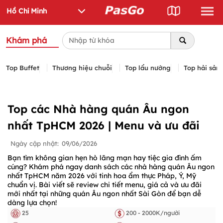
Khám phá
Top Buffet
Thương hiệu chuỗi
Top lẩu nướng
Top hải sản
Top các Nhà hàng quán Âu ngon
nhất TpHCM 2026 | Menu và ưu đãi
Ngày cập nhật:
09/06/2026
Bạn tìm không gian hẹn hò lãng mạn hay tiệc gia đình ấm
cúng? Khám phá ngay danh sách các nhà hàng quán Âu ngon
nhất TpHCM năm 2026 với tinh hoa ẩm thực Pháp, Ý, Mỹ
chuẩn vị. Bài viết sẽ review chi tiết menu, giá cả và ưu đãi
mới nhất tại những quán Âu ngon nhất Sài Gòn để bạn dễ
dàng lựa chọn!
25
200 - 2000K/người