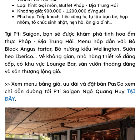
Loại hình: Gọi món, Buffet Pháp - Địa Trung Hải
Khoảng giá: 900.000 - 1.200.000 đ/người
Phù hợp: Tiếp khách, tiệc công ty, tụ tập bạn bè, họp
nhóm, tổ chức sinh nhật, hẹn hò, ăn gia đình...
Tại P'ti Saigon, bạn sẽ được khám phá tinh hoa ẩm
thực Pháp - Địa Trung Hải. Menu hấp dẫn với: Bò
Black Angus tartar, Bò nướng kiểu Wellington, Sườn
heo Iberico... Về không gian, nhà hàng thiết kế đẳng
cấp, có khu vực Lounge Bar, sân vườn thoáng đãng
và sân thượng lộng gió.
>> Xem menu bảng giá, ưu đãi và đặt bàn PasGo xem
chỉ dẫn đường tới P'ti Saigon Ngô Quang Huy
TẠI
ĐÂY
.