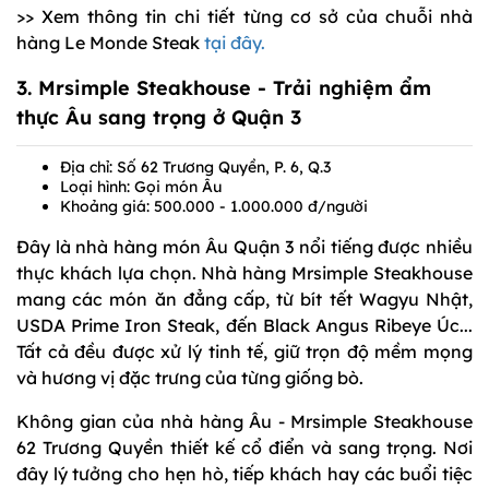
>> Xem thông tin chi tiết từng cơ sở của chuỗi nhà
hàng Le Monde Steak
tại đây.
3.
Mrsimple Steakhouse
- Trải nghiệm ẩm
thực Âu sang trọng ở Quận 3
Địa chỉ: Số 62 Trương Quyền, P. 6, Q.3
Loại hình: Gọi món Âu
Khoảng giá: 500.000 - 1.000.000 đ/người
Đây là nhà hàng món Âu Quận 3 nổi tiếng được nhiều
thực khách lựa chọn. Nhà hàng Mrsimple Steakhouse
mang các món ăn đẳng cấp, từ bít tết Wagyu Nhật,
USDA Prime Iron Steak, đến Black Angus Ribeye Úc...
Tất cả đều được xử lý tinh tế, giữ trọn độ mềm mọng
và hương vị đặc trưng của từng giống bò.
Không gian của nhà hàng Âu - Mrsimple Steakhouse
62 Trương Quyền thiết kế cổ điển và sang trọng. Nơi
đây lý tưởng cho hẹn hò, tiếp khách hay các buổi tiệc