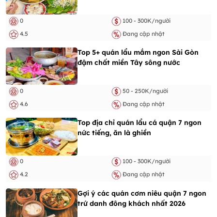
0
100 - 300K/người
4.5
Đang cập nhật
Top 5+ quán lẩu mắm ngon Sài Gòn
đậm chất miền Tây sông nước
0
50 - 250K/người
4.6
Đang cập nhật
Top địa chỉ quán lẩu cá quận 7 ngon
nức tiếng, ăn là ghiền
0
100 - 300K/người
4.2
Đang cập nhật
Gợi ý các quán cơm niêu quận 7 ngon
trứ danh đông khách nhất 2026