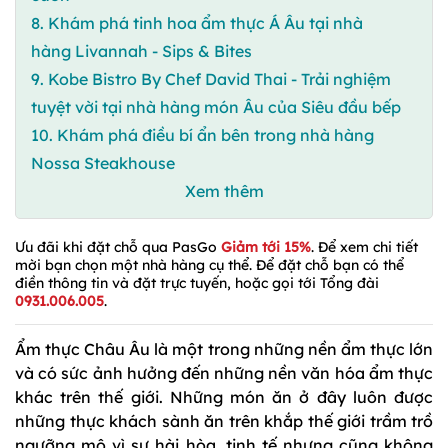
8. Khám phá tinh hoa ẩm thực Á Âu tại nhà
hàng Livannah - Sips & Bites
9. Kobe Bistro By Chef David Thai - Trải nghiệm
tuyệt vời tại nhà hàng món Âu của Siêu đầu bếp
10. Khám phá điều bí ẩn bên trong nhà hàng
Nossa Steakhouse
Xem thêm
Ưu đãi khi đặt chỗ qua PasGo
Giảm tới 15%
. Để xem chi tiết
mời bạn chọn một nhà hàng cụ thể. Để đặt chỗ bạn có thể
điền thông tin và đặt trực tuyến, hoặc gọi tới Tổng đài
0931.006.005
.
Ẩm thực Châu Âu là một trong những nền ẩm thực lớn
và có sức ảnh hưởng đến những nền văn hóa ẩm thực
khác trên thế giới. Những món ăn ở đây luôn được
những thực khách sành ăn trên khắp thế giới trầm trồ
ngưỡng mộ vì sự hài hòa, tinh tế nhưng cũng không