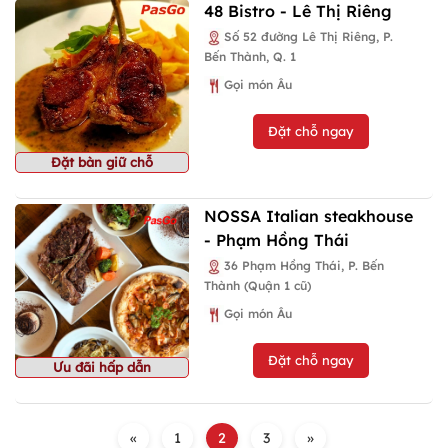
48 Bistro - Lê Thị Riêng
Số 52 đường Lê Thị Riêng, P.
Bến Thành, Q. 1
Gọi món Âu
Đặt chỗ ngay
Đặt bàn giữ chỗ
NOSSA Italian steakhouse
- Phạm Hồng Thái
36 Phạm Hồng Thái, P. Bến
Thành (Quận 1 cũ)
Gọi món Âu
Đặt chỗ ngay
Ưu đãi hấp dẫn
«
1
2
3
»