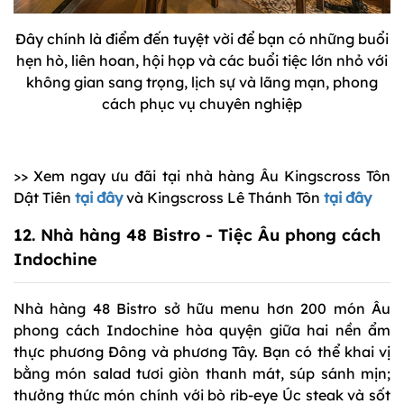
Đây chính là điểm đến tuyệt vời để bạn có những buổi
hẹn hò, liên hoan, hội họp và các buổi tiệc lớn nhỏ với
không gian sang trọng, lịch sự và lãng mạn, phong
cách phục vụ chuyên nghiệp
>> Xem ngay ưu đãi tại nhà hàng Âu Kingscross Tôn
Dật Tiên
tại đây
và Kingscross Lê Thánh Tôn
tại đây
12.
Nhà hàng 48 Bistro
- Tiệc Âu phong cách
Indochine
Nhà hàng 48 Bistro sở hữu menu hơn 200 món Âu
phong cách Indochine hòa quyện giữa hai nền ẩm
thực phương Đông và phương Tây. Bạn có thể khai vị
bằng món salad tươi giòn thanh mát, súp sánh mịn;
thưởng thức món chính với bò rib-eye Úc steak và sốt