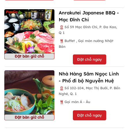
Anrakutei Japanese BBQ -
Mạc Đĩnh Chi
Số 59 Mạc Đĩnh Chi, P. Đa Kao,
Q 1
Buffet , Gọi món nướng Nhật
Bản
Đặt bàn giữ chỗ
Đặt chỗ ngay
Nhà Hàng Sâm Ngọc Linh
- Phố đi bộ Nguyễn Huệ
Số 102-104, Mạc Thị Bưởi, P. Bến
Nghé, Q. 1
Gọi món Á - Âu
Đặt chỗ ngay
Đặt bàn giữ chỗ