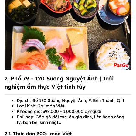
2.
Phố 79 - 120 Sương Nguyệt Ánh
| Trải
nghiệm ẩm thực Việt tinh túy
Địa chỉ: Số 120 Sương Nguyệt Ánh, P. Bến Thành, Q. 1
Loại hình: Gọi món Việt
Khoảng giá: 399.000 - 1.000.000 đ/người
Phù hợp: Gặp gỡ đối tác, ăn gia đình, liên hoan công
ty, bạn bè, sinh nhật...
2.1 Thực đơn 300+ món Việt