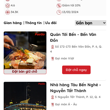
4.6
Giảm tới 10%
34.3K
13/03/2024
Gian hàng
Thông tin
Ưu đãi
Quán Tới Bến - Bến Vân
Đồn
Số 172-173 Bến Vân Đồn, P. 6, Q.
4
Gọi món Việt
Đặt chỗ ngay
Đặt bàn giữ chỗ
Nhà hàng Tàu Bến Nghé -
Nguyễn Tất Thành
5 Nguyễn Tất Thành, P. 12, Q. 4
Gọi món Á - Âu