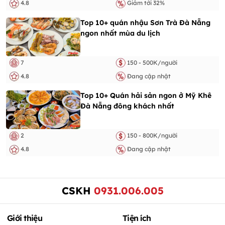
4.8
Giảm tới 32%
Top 10+ quán nhậu Sơn Trà Đà Nẵng
ngon nhất mùa du lịch
7
150 - 500K/người
4.8
Đang cập nhật
Top 10+ Quán hải sản ngon ở Mỹ Khê
Đà Nẵng đông khách nhất
2
150 - 800K/người
4.8
Đang cập nhật
CSKH
0931.006.005
Giới thiệu
Tiện ích