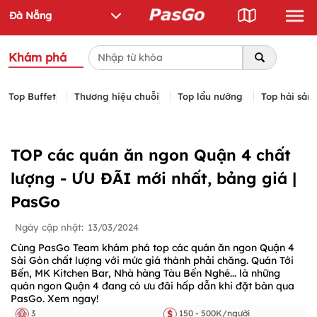
Khám phá
Top Buffet
Thương hiệu chuỗi
Top lẩu nướng
Top hải sản
TOP các quán ăn ngon Quận 4 chất
lượng - ƯU ĐÃI mới nhất, bảng giá |
PasGo
Ngày cập nhật:
13/03/2024
Cùng PasGo Team khám phá top các quán ăn ngon Quận 4
Sài Gòn chất lượng với mức giá thành phải chăng. Quán Tới
Bến, MK Kitchen Bar, Nhà hàng Tàu Bến Nghé... là những
quán ngon Quận 4 đang có ưu đãi hấp dẫn khi đặt bàn qua
PasGo. Xem ngay!
3
150 - 500K/người