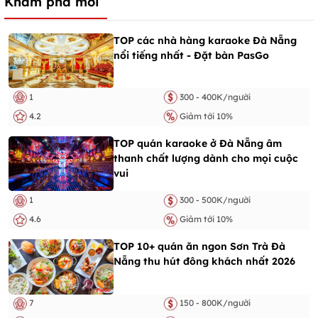
Khám phá mới
TOP các nhà hàng karaoke Đà Nẵng
nổi tiếng nhất - Đặt bàn PasGo
1
300 - 400K/người
4.2
Giảm tới 10%
TOP quán karaoke ở Đà Nẵng âm
thanh chất lượng dành cho mọi cuộc
vui
1
300 - 500K/người
4.6
Giảm tới 10%
TOP 10+ quán ăn ngon Sơn Trà Đà
Nẵng thu hút đông khách nhất 2026
7
150 - 800K/người