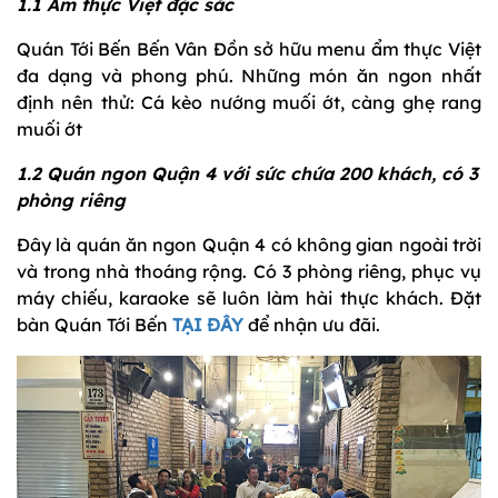
1.1 Ẩm thực Việt đặc sắc
Quán Tới Bến Bến Vân Đồn sở hữu menu ẩm thực Việt
đa dạng và phong phú. Những món ăn ngon nhất
định nên thử: Cá kèo nướng muối ớt, càng ghẹ rang
muối ớt
1.2 Quán ngon Quận 4 với sức chứa 200 khách, có 3
phòng riêng
Đây là quán ăn ngon Quận 4 có không gian ngoài trời
và trong nhà thoáng rộng. Có 3 phòng riêng, phục vụ
máy chiếu, karaoke sẽ luôn làm hài thực khách. Đặt
bàn Quán Tới Bến
TẠI ĐÂY
để nhận ưu đãi.