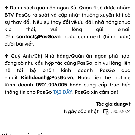
✤ Danh sách quán ăn ngon Sài Quận 4 sẽ được nhóm
BTV PasGo rà soát và cập nhật thường xuyên khi có
sự thay đổi. Nếu sự thay đổi về ưu đãi, nhà hàng chưa
kịp thời, vui lòng gửi email
đến
contact@PasGo.vn
hoặc comment (bình luận)
dưới bài viết.
✤ Quý Anh/Chị Nhà hàng/Quán ăn ngon phù hợp,
đang có nhu cầu hợp tác cùng PasGo, xin vui lòng liên
hệ tới bộ phận kinh doanh PasGo qua
email
Kinhdoanh@PasGo.vn
. Hoặc liên hệ hotline
Kinh doanh
0901.006.005
hoặc cung cấp trực tiếp
thông tin cho PasGo
TẠI ĐÂY
. PasGo xin cảm ơn!
Tác giả:
dungvt
Ngày cập nhật:
13/03/2024