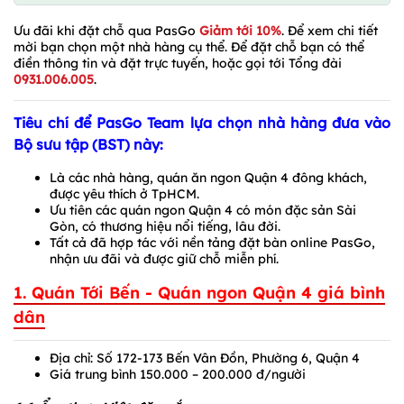
Ưu đãi khi đặt chỗ qua PasGo
Giảm tới 10%
. Để xem chi tiết
mời bạn chọn một nhà hàng cụ thể. Để đặt chỗ bạn có thể
điền thông tin và đặt trực tuyến, hoặc gọi tới Tổng đài
0931.006.005
.
Tiêu chí để PasGo Team lựa chọn nhà hàng đưa vào
Bộ sưu tập (BST) này:
Là các nhà hàng, quán ăn ngon Quận 4 đông khách,
được yêu thích ở TpHCM.
Ưu tiên các quán ngon Quận 4 có món đặc sản Sài
Gòn, có thương hiệu nổi tiếng, lâu đời.
Tất cả đã hợp tác với nền tảng đặt bàn online PasGo,
nhận ưu đãi và được giữ chỗ miễn phí.
1. Quán Tới Bến - Quán ngon Quận 4 giá bình
dân
Địa chỉ: Số 172-173 Bến Vân Đồn, Phường 6, Quận 4
Giá trung bình 150.000 – 200.000 đ/người