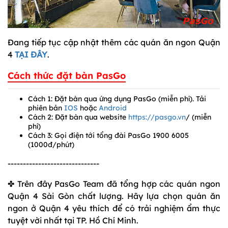
Đang tiếp tục cập nhật thêm các quán ăn ngon Quận
4
TẠI ĐÂY
.
Cách thức đặt bàn PasGo
Cách 1: Đặt bàn qua ứng dụng PasGo (miễn phí). Tải
phiên bản
IOS
hoặc
Android
Cách 2: Đặt bàn qua website
https://pasgo.vn
/ (miễn
phí)
Cách 3: Gọi điện tới tổng đài PasGo 1900 6005
(1000đ/phút)
------------------------------
✤ Trên đây PasGo Team đã tổng hợp các quán ngon
Quận 4 Sài Gòn chất lượng. Hãy lựa chọn quán ăn
ngon ở Quận 4 yêu thích để có trải nghiệm ẩm thực
tuyệt vời nhất tại TP. Hồ Chí Minh.