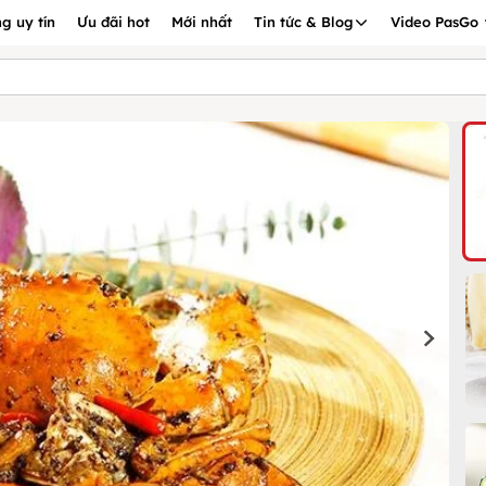
g uy tín
Ưu đãi hot
Mới nhất
Tin tức & Blog
Video PasGo