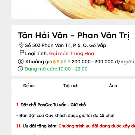
Tân Hải Vân – Phan Văn Trị
Số 503 Phan Văn Trị, P. 5, Q. Gò Vấp
Loại hình:
Gọi món Trung Hoa
Khoảng giá
:
200.000 - 300.000 đ/người
Đang mở cửa: 10:00 - 22:00
Để xe
Tiện ích
Ảnh
I.
Đặt chỗ PasGo: Tư vấn - Giữ chỗ
- Bàn đặt của Quý khách được giữ tối đa
15
phút
II.
Ưu đãi tặng kèm:
Chương trình ưu đãi đang được xây d