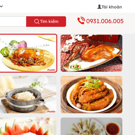
Tài khoản
0931.006.005
Tìm kiếm