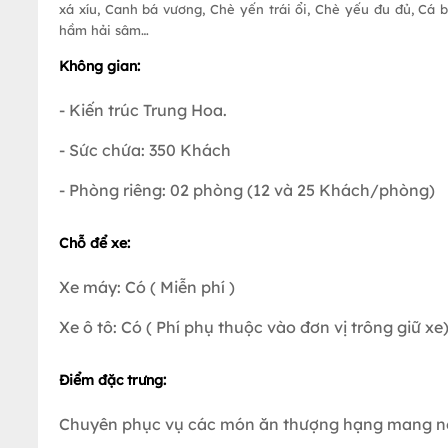
xá xíu, Canh bá vương, Chè yến trái ổi, Chè yếu đu đủ, C
hầm hải sâm…
Không gian:
- Kiến trúc Trung Hoa.
- Sức chứa: 350 Khách
- Phòng riêng: 02 phòng (12 và 25 Khách/phòng)
Chỗ để xe:
Xe máy: Có ( Miễn phí )
Xe ô tô: Có ( Phí phụ thuộc vào đơn vị trông giữ xe
Điểm đặc trưng:
Chuyên phục vụ các món ăn thượng hạng mang n