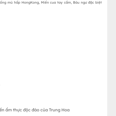
á bống mú hấp HongKong, Miến cua tay cầm, Bàu ngư đặc biệt
)
ền ẩm thực độc đáo của Trung Hoa