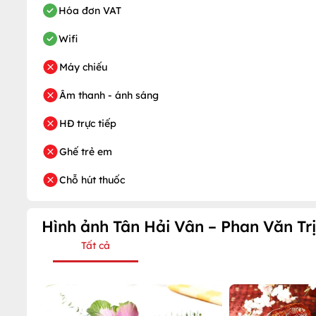
Hóa đơn VAT
Wifi
Máy chiếu
Âm thanh - ánh sáng
HĐ trực tiếp
Ghế trẻ em
Chỗ hút thuốc
Hình ảnh Tân Hải Vân – Phan Văn Trị
Tất cả