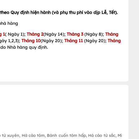
eo Quy định hiện hành (và phụ thu phí vào dịp Lễ, Tết).
 nhà hàng
g 1
( Ngày 1);
Tháng 2
(Ngày 14);
Tháng 3
(Ngày 8);
Tháng
gày 1,2,3);
Tháng 10
(Ngày 20);
Tháng 11
(Ngày 20);
Tháng
 do Nhà hàng quy định.
ảo tứ xuyên, Há cảo tôm, Bánh cuốn tôm hấp, Há cảo tứ sắc, Mì