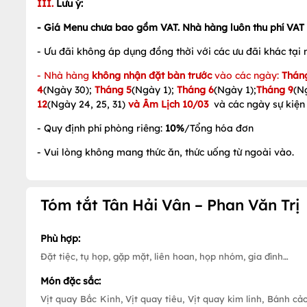
III.
Lưu ý:
-
Giá Menu chưa bao gồm VAT. Nhà hàng luôn thu phí VAT th
- Ưu đãi không áp dụng đồng thời với các ưu đãi khác tại
- Nhà hàng
không nhận đặt bàn trước
vào các ngày:
Thán
4
(Ngày 30);
Tháng 5
(Ngày 1);
Tháng 6
(Ngày 1);
Tháng 9
(N
12
(Ngày 24, 25, 31)
và Âm Lịch 10/03
và các ngày sự kiện
- Quy định phí phòng riêng:
10%
/Tổng hóa đơn
- Vui lòng không mang thức ăn, thức uống từ ngoài vào.
Tóm tắt Tân Hải Vân – Phan Văn Trị
Phù hợp:
Đặt tiệc, tụ họp, gặp mặt, liên hoan, họp nhóm, gia đình…
Món đặc sắc:
Vịt quay Bắc Kinh, Vịt quay tiêu, Vịt quay kim linh, Bánh c