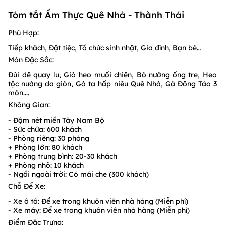
Tóm tắt Ẩm Thực Quê Nhà - Thành Thái
Phù Hợp:
Tiếp khách, Đặt tiệc, Tổ chức sinh nhật, Gia đình, Bạn bè…
Món Đặc Sắc:
Đùi dê quay lu, Giò heo muối chiên, Bò nướng ống tre, Heo
tộc nướng da giòn, Gà ta hấp niêu Quê Nhà, Gà Đông Tảo 3
món....
Không Gian:
- Đậm nét miền Tây Nam Bộ
- Sức chứa: 600 khách
- Phòng riêng: 30 phòng
+ Phòng lớn: 80 khách
+ Phòng trung bình: 20-30 khách
+ Phòng nhỏ: 10 khách
- Ngồi ngoài trời: Có mái che (300 khách)
Chỗ Để Xe:
- Xe ô tô: Để xe trong khuôn viên nhà hàng (Miễn phí)
- Xe máy: Để xe trong khuôn viên nhà hàng (Miễn phí)
Điểm Đặc Trưng: