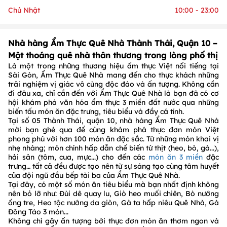
Chủ Nhật
10:00 - 23:00
Nhà hàng Ẩm Thực Quê Nhà Thành Thái, Quận 10 –
Một thoáng quê nhà thân thương trong lòng phố thị
Là một trong những thương hiệu ẩm thực Việt nổi tiếng tại
Sài Gòn, Ẩm Thực Quê Nhà mang đến cho thực khách những
trải nghiệm vị giác vô cùng độc đáo và ấn tượng. Không cần
đi đâu xa, chỉ cần đến với Ẩm Thực Quê Nhà là bạn đã có cơ
hội khám phá văn hóa ẩm thực 3 miền đất nước qua những
biến tấu món ăn đặc trưng, tiêu biểu và đầy cá tính.
Tại số 05 Thành Thái, quận 10, nhà hàng Ẩm Thực Quê Nhà
mời bạn ghé qua để cùng khám phá thực đơn món Việt
phong phú với hơn 100 món ăn đặc sắc. Từ những món khai vị
nhẹ nhàng; món chính hấp dẫn chế biến từ thịt (heo, bò, gà...),
hải sản (tôm, cua, mực...) cho đến các
món ăn 3 miền
đặc
trưng… tất cả đều được tạo nên từ sự sáng tạo cùng tâm huyết
của đội ngũ đầu bếp tài ba của Ẩm Thực Quê Nhà.
Tại đây, có một số món ăn tiêu biểu mà bạn nhất định không
nên bỏ lỡ như: Đùi dê quay lu, Giò heo muối chiên, Bò nướng
ống tre, Heo tộc nướng da giòn, Gà ta hấp niêu Quê Nhà, Gà
Đông Tảo 3 món...
Không chỉ gây ấn tượng bởi thực đơn món ăn thơm ngon và