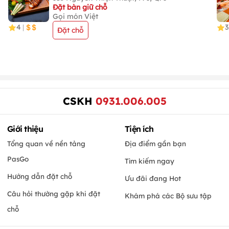
Đặt bàn giữ chỗ
Gọi món Việt
4
3
|
Đặt chỗ
CSKH
0931.006.005
Giới thiệu
Tiện ích
Tổng quan về nền tảng
Địa điểm gần bạn
PasGo
Tìm kiếm ngay
Hướng dẫn đặt chỗ
Ưu đãi đang Hot
Câu hỏi thường gặp khi đặt
Khám phá các Bộ sưu tập
chỗ