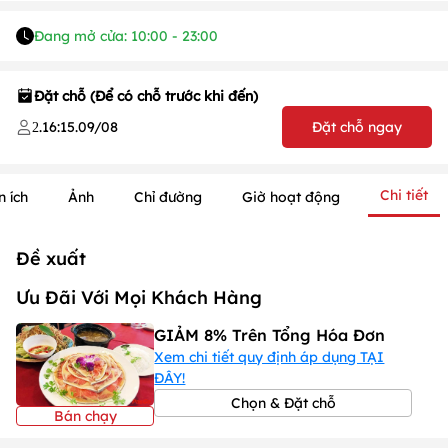
Đang mở cửa: 10:00 - 23:00
Đặt chỗ (Để có chỗ trước khi đến)
.
16:15
.
09/08
Đặt chỗ ngay
2
Chi tiết
n ích
Ảnh
Chỉ đường
Giờ hoạt động
Đề xuất
Ưu Đãi Với Mọi Khách Hàng
GIẢM 8% Trên Tổng Hóa Đơn
Xem chi tiết quy định áp dụng TẠI
ĐÂY!
Chọn & Đặt chỗ
Bán chạy
1
/
1
/
1