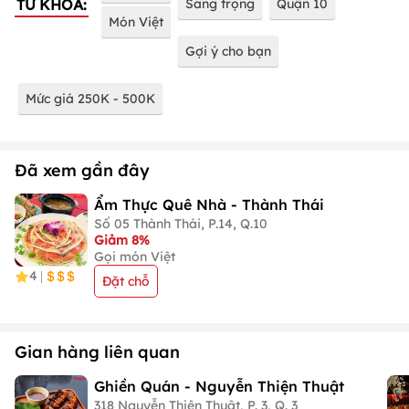
TỪ KHÓA:
Sang trọng
Quận 10
Món Việt
Gợi ý cho bạn
Mức giá 250K - 500K
Đã xem gần đây
Ẩm Thực Quê Nhà - Thành Thái
Số 05 Thành Thái, P.14, Q.10
Giảm 8%
Gọi món Việt
4
|
Đặt chỗ
Gian hàng liên quan
Ghiền Quán - Nguyễn Thiện Thuật
318 Nguyễn Thiện Thuật, P. 3, Q. 3