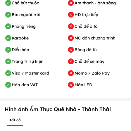
Chỗ hút thuốc
Âm thanh - ánh sáng
Bàn ngoài trời
HĐ trực tiếp
Phòng riêng
Chỗ để ô tô
Karaoke
MC dẫn chương trình
Điều hòa
Bóng đá K+
Trang trí sự kiện
Chỗ để xe máy
Visa / Master card
Momo / Zalo Pay
Hóa đơn VAT
Màn LED
Hình ảnh Ẩm Thực Quê Nhà - Thành Thái
Tất cả