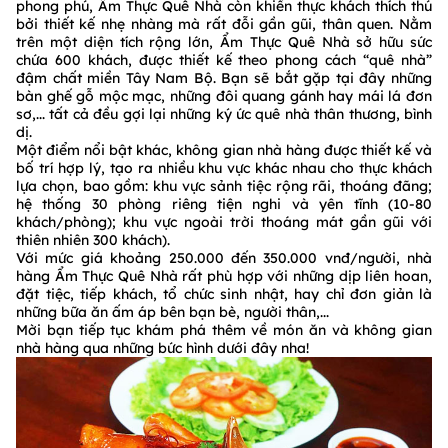
phong phú, Ẩm Thực Quê Nhà còn khiến thực khách thích thú
bởi thiết kế nhẹ nhàng mà rất đỗi gần gũi, thân quen. Nằm
trên một diện tích rộng lớn, Ẩm Thực Quê Nhà sở hữu sức
chứa 600 khách, được thiết kế theo phong cách “quê nhà”
đậm chất miền Tây Nam Bộ. Bạn sẽ bắt gặp tại đây những
bàn ghế gỗ mộc mạc, những đôi quang gánh hay mái lá đơn
sơ,... tất cả đều gợi lại những ký ức quê nhà thân thương, bình
dị.
Một điểm nổi bật khác, không gian nhà hàng được thiết kế và
bố trí hợp lý, tạo ra nhiều khu vực khác nhau cho thực khách
lựa chọn, bao gồm: khu vực sảnh tiệc rộng rãi, thoáng đãng;
hệ thống 30 phòng riêng tiện nghi và yên tĩnh (10-80
khách/phòng); khu vực ngoài trời thoáng mát gần gũi với
thiên nhiên 300 khách).
Với mức giá khoảng 250.000 đến 350.000 vnđ/người, nhà
hàng Ẩm Thực Quê Nhà rất phù hợp với những dịp liên hoan,
đặt tiệc, tiếp khách, tổ chức sinh nhật, hay chỉ đơn giản là
những bữa ăn ấm áp bên bạn bè, người thân,...
Mời bạn tiếp tục khám phá thêm về món ăn và không gian
nhà hàng qua những bức hình dưới đây nha!