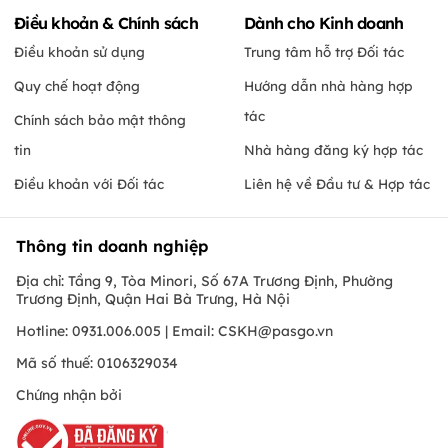
Điều khoản & Chính sách
Dành cho Kinh doanh
Điều khoản sử dụng
Trung tâm hỗ trợ Đối tác
Quy chế hoạt động
Hướng dẫn nhà hàng hợp
tác
Chính sách bảo mật thông
tin
Nhà hàng đăng ký hợp tác
Điều khoản với Đối tác
Liên hệ về Đầu tư & Hợp tác
Thông tin doanh nghiệp
Địa chỉ: Tầng 9, Tòa Minori, Số 67A Trương Định, Phường
Trương Định, Quận Hai Bà Trưng, Hà Nội
Hotline: 0931.006.005 | Email:
CSKH@pasgo.vn
Mã số thuế: 0106329034
Chứng nhận bởi