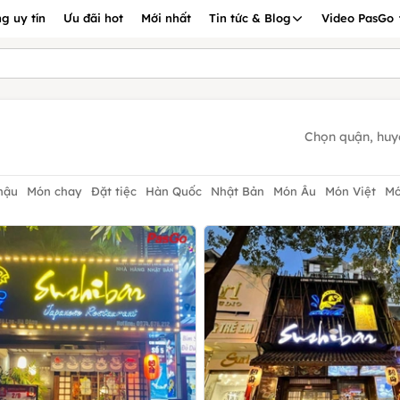
g uy tín
Ưu đãi hot
Mới nhất
Tin tức & Blog
Video PasGo
Chọn quận, huy
hậu
Món chay
Đặt tiệc
Hàn Quốc
Nhật Bản
Món Âu
Món Việt
Mó