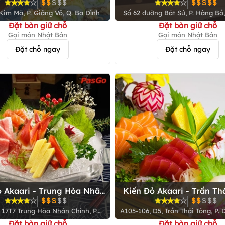
Kim Mã, P. Giảng Võ, Q. Ba Đình
Số 62 đường Bát Sứ, P. Hàng Bồ
Kiếm
Đặt bàn giữ chỗ
Đặt bàn giữ chỗ
Gọi món Nhật Bản
Gọi món Nhật Bản
Đặt chỗ ngay
Đặt chỗ ngay
ỏ Akaari - Trung Hòa Nhân
Kiến Đỏ Akaari - Trần Th
Chính
 17T7 Trung Hòa Nhân Chính, P.
A105-106, D5, Trần Thái Tông, P. 
hân Chính, Q. Thanh Xuân
Q. Cầu Giấy
Đặt bàn giữ chỗ
Đặt bàn giữ chỗ