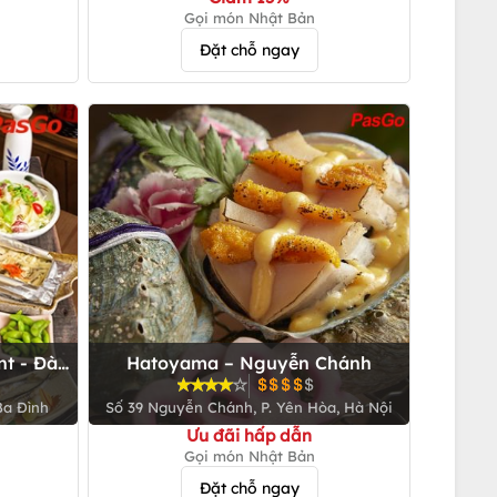
Gọi món Nhật Bản
Đặt chỗ ngay
nt - Đào
Hatoyama – Nguyễn Chánh
Ba Đình
Số 39 Nguyễn Chánh, P. Yên Hòa, Hà Nội
Ưu đãi hấp dẫn
Gọi món Nhật Bản
Đặt chỗ ngay