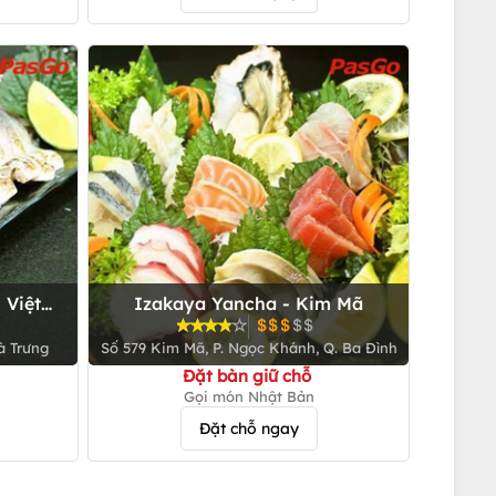
 Việt
Izakaya Yancha - Kim Mã
à Trưng
Số 579 Kim Mã, P. Ngọc Khánh, Q. Ba Đình
Đặt bàn giữ chỗ
Gọi món Nhật Bản
Đặt chỗ ngay