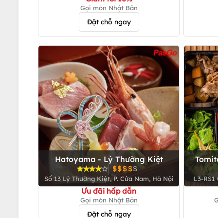
Gọi món Nhật Bản
Đặt chỗ ngay
Hatoyama - Lý Thường Kiệt
Tomit
Số 13 Lý Thường Kiệt, P. Cửa Nam, Hà Nội
L3-RS1 
Ưu đãi hấp dẫn
Gọi món Nhật Bản
G
Đặt chỗ ngay