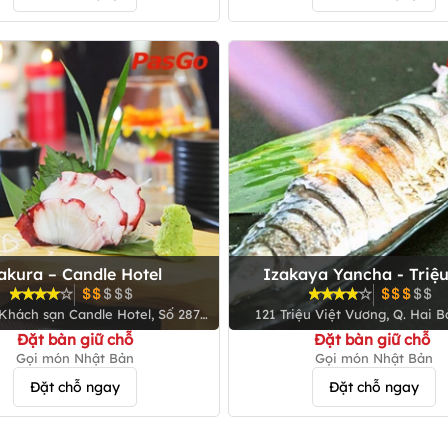
akura – Candle Hotel
Izakaya Yancha - Triệu
Vương
121 Triệu Việt Vương, Q. Hai B
301 Đội Cấn, Q. Ba Đình
Đặt bàn giữ chỗ
Đặt bàn giữ chỗ
Gọi món Nhật Bản
Gọi món Nhật Bản
Đặt chỗ ngay
Đặt chỗ ngay