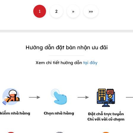
1
2
»
»»
Hướng dẫn đặt bàn nhận ưu đãi
Xem chi tiết hướng dẫn
tại đây