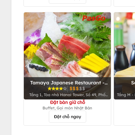
Tamaya Japanese Restaurant -
S
Hai Bà Trưng
Tầng 1, Tòa nhà Hanoi Tower, Số 49, Phố
Tầng M - Khách sạn Candle Hotel, Số 287 -
Hai Bà Trưng, Q. Hoàn Kiếm
Đặt bàn giữ chỗ
Buffet, Gọi món Nhật Bản
Đặt chỗ ngay