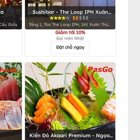
òa
Sushibar - The Loop IPH Xuân
Thủy
 Cầu Giấy
Tầng 1, Tòa The Loop IPH, 241 Xuân Thủy,
Q. Cầu Giấy
Giảm tới 10%
Gọi món Nhật
Đặt chỗ ngay
Kiến Đỏ Akaari Premium - Ngọai