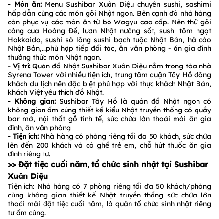
- Món ăn:
Menu Sushibar Xuân Diệu chuyên sushi, sashimi
hấp dẫn cùng các món gỏi Nhật ngon. Bên cạnh đó nhà hàng
còn phục vụ các món ăn từ bò Wagyu cao cấp. Nên thử gỏi
càng cua Hoàng Đế, lươn Nhật nướng sốt, sushi tôm ngọt
Hokkaido, sushi sò lông sushi bạch tuộc Nhật Bản, há cảo
Nhật Bản,...phù hợp tiếp đối tác, ăn văn phòng - ăn gia đình
thưởng thức món Nhật ngon.
- Vị trí:
Quán đồ Nhật Sushibar Xuân Diệu nằm trong tòa nhà
Syrena Tower với nhiều tiện ích, trung tâm quận Tây Hồ đông
khách du lịch nên đặc biệt phù hợp với thực khách Nhật Bản,
khách Việt yêu thích đồ Nhật.
- Không gian:
Sushibar Tây Hồ là quán đồ Nhật ngon có
không gian ấm cúng thiết kế kiểu Nhật truyền thống có quầy
bar mở, nội thất gỗ tinh tế, sức chứa lớn thoải mái ăn gia
đình, ăn văn phòng
- Tiện ích:
Nhà hàng có phòng riêng tối đa 50 khách, sức chứa
lên đến 200 khách và có ghế trẻ em, chỗ hút thuốc ăn gia
đình riêng tư.
>> Đặt tiệc cuối năm, tổ chức sinh nhật tại Sushibar
Xuân Diệu
Tiện ích: Nhà hàng có 7 phòng riêng tối đa 50 khách/phòng
cùng không gian thiết kế Nhật truyền thống sức chứa lớn
thoải mái đặt tiệc cuối năm, là quán tổ chức sinh nhật riêng
tư ấm cúng.