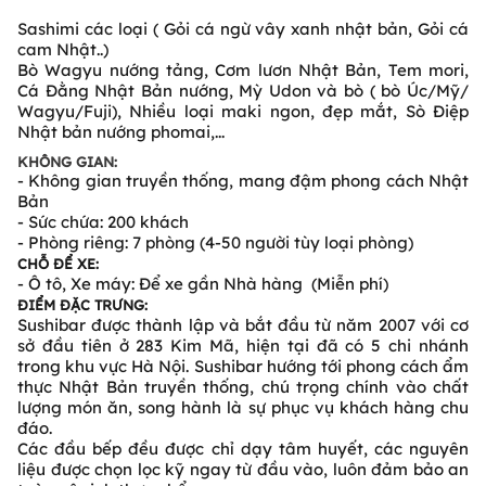
Sashimi các loại ( Gỏi cá ngừ vây xanh nhật bản, Gỏi cá
cam Nhật..)
Bò Wagyu nướng tảng, Cơm lươn Nhật Bản, Tem mori,
Cá Đằng Nhật Bản nướng, Mỳ Udon và bò ( bò Úc/Mỹ/
Wagyu/Fuji), Nhiều loại maki ngon, đẹp mắt, Sò Điệp
Nhật bản nướng phomai,...
KHÔNG GIAN:
- Không gian truyền thống, mang đậm phong cách Nhật
Bản
- Sức chứa: 200 khách
- Phòng riêng: 7 phòng (4-50 người tùy loại phòng)
CHỖ ĐỂ XE:
- Ô tô, Xe máy: Để xe gần Nhà hàng (Miễn phí)
ĐIỂM ĐẶC TRƯNG:
Sushibar được thành lập và bắt đầu từ năm 2007 với cơ
sở đầu tiên ở 283 Kim Mã, hiện tại đã có 5 chi nhánh
trong khu vực Hà Nội. Sushibar hướng tới phong cách ẩm
thực Nhật Bản truyền thống, chú trọng chính vào chất
lượng món ăn, song hành là sự phục vụ khách hàng chu
đáo.
Các đầu bếp đều được chỉ dạy tâm huyết, các nguyên
liệu được chọn lọc kỹ ngay từ đầu vào, luôn đảm bảo an