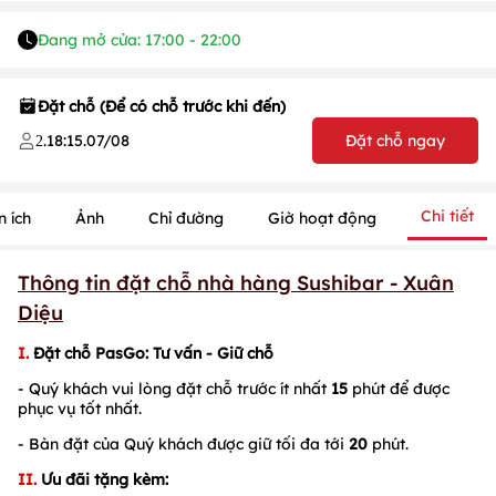
Đang mở cửa: 17:00 - 22:00
Đặt chỗ (Để có chỗ trước khi đến)
.
18:15
.
07/08
Đặt chỗ ngay
2
Chi tiết
n ích
Ảnh
Chỉ đường
Giờ hoạt động
Thông tin đặt chỗ nhà hàng Sushibar - Xuân
Diệu
I.
Đặt chỗ PasGo
: Tư vấn - Giữ chỗ
- Quý khách vui lòng đặt chỗ trước ít nhất
15
phút để được
phục vụ tốt nhất.
- Bàn đặt của Quý khách được giữ tối đa tới
20
phút.
II.
Ưu đãi tặng kèm: