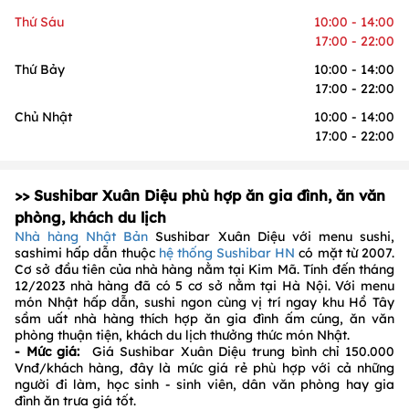
Thứ Sáu
10:00 - 14:00
17:00 - 22:00
Thứ Bảy
10:00 - 14:00
17:00 - 22:00
Chủ Nhật
10:00 - 14:00
17:00 - 22:00
>> Sushibar Xuân Diệu phù hợp ăn gia đình, ăn văn
phòng, khách du lịch
Nhà hàng Nhật Bản
Sushibar Xuân Diệu với menu sushi,
sashimi hấp dẫn thuộc
hệ thống Sushibar HN
có mặt từ 2007.
Cơ sở đầu tiên của nhà hàng nằm tại Kim Mã. Tính đến tháng
12/2023 nhà hàng đã có 5 cơ sở nằm tại Hà Nội. Với menu
món Nhật hấp dẫn, sushi ngon cùng vị trí ngay khu Hồ Tây
sầm uất nhà hàng thích hợp ăn gia đình ấm cúng, ăn văn
phòng thuận tiện, khách du lịch thưởng thức món Nhật.
- Mức giá:
Giá Sushibar Xuân Diệu trung bình chỉ 150.000
Vnđ/khách hàng, đây là mức giá rẻ phù hợp với cả những
người đi làm, học sinh - sinh viên, dân văn phòng hay gia
đình ăn trưa giá tốt.