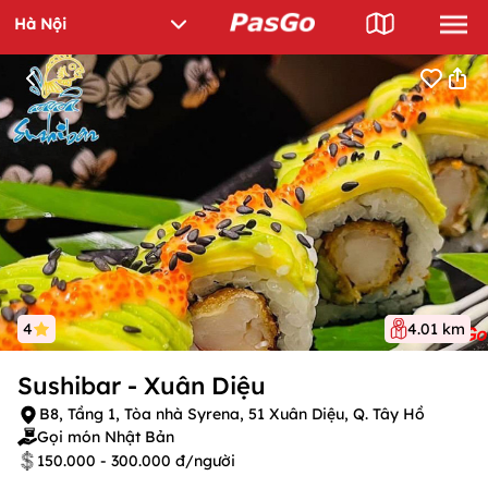
4
4.01 km
Sushibar - Xuân Diệu
B8, Tầng 1, Tòa nhà Syrena, 51 Xuân Diệu, Q. Tây Hồ
Gọi món Nhật Bản
150.000 - 300.000 đ/người