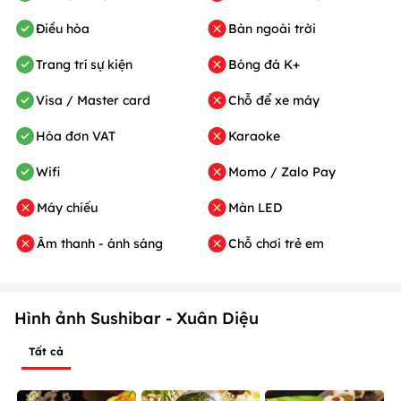
Điều hòa
Bàn ngoài trời
Trang trí sự kiện
Bóng đá K+
Visa / Master card
Chỗ để xe máy
Hóa đơn VAT
Karaoke
Wifi
Momo / Zalo Pay
Máy chiếu
Màn LED
Âm thanh - ánh sáng
Chỗ chơi trẻ em
Hình ảnh Sushibar - Xuân Diệu
Tất cả