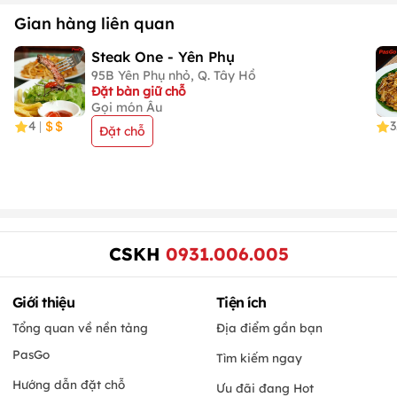
Gian hàng liên quan
Steak One - Yên Phụ
95B Yên Phụ nhỏ, Q. Tây Hồ
Đặt bàn giữ chỗ
Gọi món Âu
4
3
|
Đặt chỗ
CSKH
0931.006.005
Giới thiệu
Tiện ích
Tổng quan về nền tảng
Địa điểm gần bạn
PasGo
Tìm kiếm ngay
Hướng dẫn đặt chỗ
Ưu đãi đang Hot