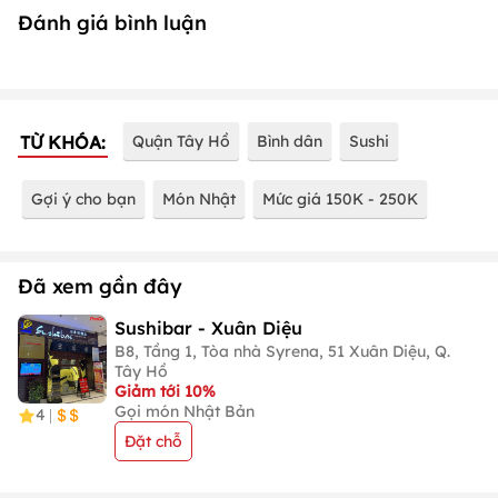
Đánh giá bình luận
TỪ KHÓA:
Quận Tây Hồ
Bình dân
Sushi
Gợi ý cho bạn
Món Nhật
Mức giá 150K - 250K
Đã xem gần đây
Sushibar - Xuân Diệu
B8, Tầng 1, Tòa nhà Syrena, 51 Xuân Diệu, Q.
Tây Hồ
Giảm tới 10%
Gọi món Nhật Bản
4
|
Đặt chỗ