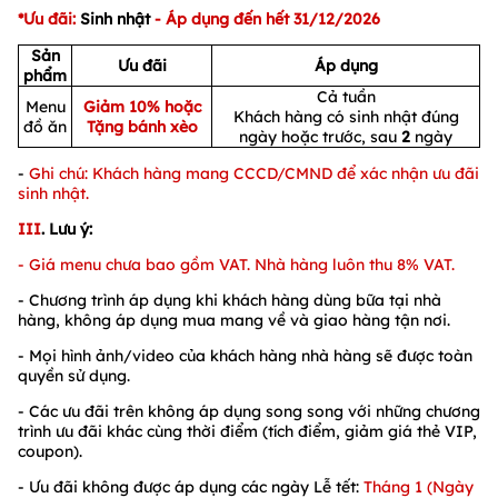
*Ưu đãi:
Sinh nhật
- Áp dụng đến hết
31/12/2026
Sản
Ưu đãi
Áp dụng
phẩm
1
/
1
/
1
Cả tuần
Menu
Giảm 10% hoặc
Khách hàng có sinh nhật đúng
đồ ăn
Tặng bánh xèo
ngày hoặc trước, sau
2
ngày
-
Ghi chú:
Khách hàng mang CCCD/CMND để xác nhận ưu đãi
sinh nhật.
III
. Lưu ý:
-
Giá menu chưa bao gồm VAT. Nhà hàng luôn thu 8% VAT.
- Chương trình áp dụng khi khách hàng dùng bữa tại nhà
hàng, không áp dụng mua mang về và giao hàng tận nơi.
- Mọi hình ảnh/video của khách hàng nhà hàng sẽ được toàn
quyền sử dụng.
- Các ưu đãi trên không áp dụng song song với những chương
trình ưu đãi khác cùng thời điểm (tích điểm, giảm giá thẻ VIP,
coupon).
- Ưu đãi không được áp dụng các ngày Lễ tết:
Tháng 1 (Ngày