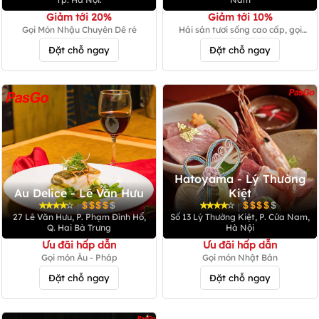
Giảm tới 20%
Giảm tới 10%
Gọi Món Nhậu Chuyên Dê ré
Hải sản tươi sống cao cấp, gọi
món
Đặt chỗ ngay
Đặt chỗ ngay
Hatoyama - Lý Thường
Au Delice - Lê Văn Hưu
Kiệt
|
|
27 Lê Văn Hưu, P. Phạm Đình Hổ,
Số 13 Lý Thường Kiệt, P. Cửa Nam,
Q. Hai Bà Trưng
Hà Nội
Ưu đãi hấp dẫn
Ưu đãi hấp dẫn
Gọi món Âu - Pháp
Gọi món Nhật Bản
Đặt chỗ ngay
Đặt chỗ ngay