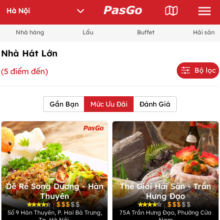
Nhà hàng
Lẩu
Buffet
Hải sản
Nhà Hát Lớn
Bộ lọc
(5 điểm đến)
Gần Bạn
Mức Ưu Đãi
Đánh Giá
Dê Ré Song Dương - Hàn
Thế Giới Hải Sản - Trần
Thuyên
Hưng Đạo
|
|
Số 9 Hàn Thuyên, P. Hai Bà Trưng,
75A Trần Hưng Đạo, Phường Cửa
Tp. Hà Nội.
Nam