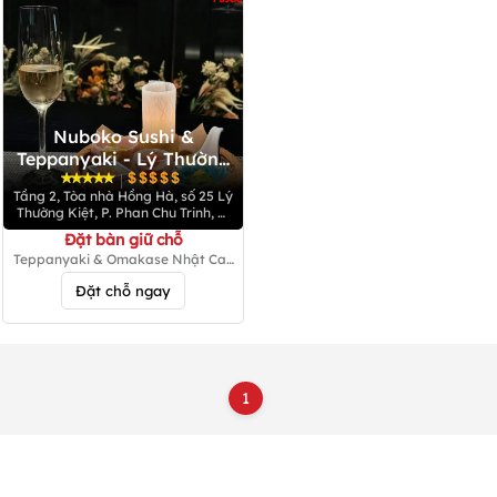
Nuboko Sushi &
Teppanyaki - Lý Thường
Kiệt
|
Tầng 2, Tòa nhà Hồng Hà, số 25 Lý
Thường Kiệt, P. Phan Chu Trinh, Q.
Hoàn Kiếm
Đặt bàn giữ chỗ
Teppanyaki & Omakase Nhật Cao
Cấp
Đặt chỗ ngay
1