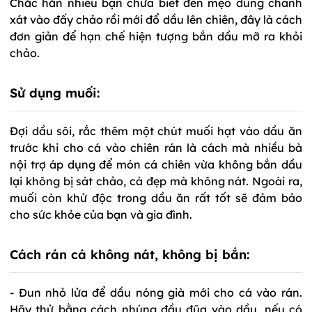
Chắc hẳn nhiều bạn chưa biết đến mẹo dùng chanh
xát vào đấy chảo rồi mới đổ dầu lên chiên, đây là cách
đơn giản để hạn chế hiện tượng bắn dầu mỡ ra khỏi
chảo.
Sử dụng muối:
Đợi dầu sôi, rắc thêm một chút muối hạt vào dầu ăn
trước khi cho cá vào chiên rán là cách mà nhiều bà
nội trợ áp dụng để món cá chiên vừa không bắn dầu
lại không bị sát chảo, cá đẹp mà không nát. Ngoài ra,
muối còn khử độc trong dầu ăn rất tốt sẽ đảm bảo
cho sức khỏe của bạn và gia đình.
Cách rán cá không nát, không bị bắn:
- Đun nhỏ lửa để dầu nóng già mới cho cá vào rán.
Hãy thử bằng cách nhúng đầu đũa vào dầu, nếu có