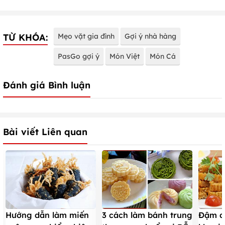
TỪ KHÓA:
Mẹo vặt gia đình
Gợi ý nhà hàng
PasGo gợi ý
Món Việt
Món Cá
Đánh giá Bình luận
Bài viết Liên quan
Hướng dẫn làm miến
3 cách làm bánh trung
Đậm đ