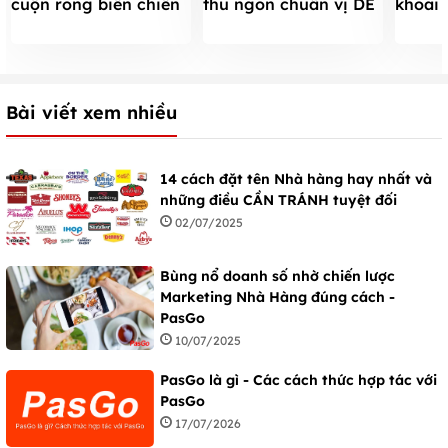
cuộn rong biển chiên
thu ngon chuẩn vị DỄ
khoai
giòn đãi cả nhà
làm nhất ĐƠN GIẢN
hễ ăn 
nhất tại nhà
Bài viết xem nhiều
14 cách đặt tên Nhà hàng hay nhất và
những điều CẦN TRÁNH tuyệt đối
02/07/2025
Bùng nổ doanh số nhờ chiến lược
Marketing Nhà Hàng đúng cách -
PasGo
10/07/2025
PasGo là gì - Các cách thức hợp tác với
PasGo
17/07/2026