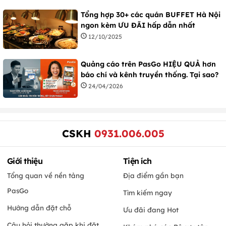
Tổng hợp 30+ các quán BUFFET Hà Nội
ngon kèm ƯU ĐÃI hấp dẫn nhất
12/10/2025
Quảng cáo trên PasGo HIỆU QUẢ hơn
báo chí và kênh truyền thống. Tại sao?
24/04/2026
CSKH
0931.006.005
Giới thiệu
Tiện ích
Tổng quan về nền tảng
Địa điểm gần bạn
PasGo
Tìm kiếm ngay
Hướng dẫn đặt chỗ
Ưu đãi đang Hot
Câu hỏi thường gặp khi đặt