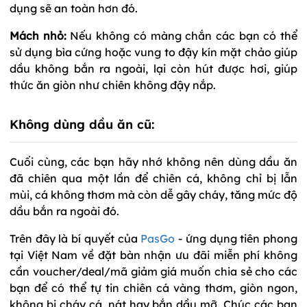
dụng sẽ an toàn hơn đó.
Mách nhỏ:
Nếu không có màng chắn các bạn có thể
sử dụng bìa cứng hoặc vung to đậy kín mặt chảo giúp
dầu không bắn ra ngoài, lại còn hút được hơi, giúp
thức ăn giòn như chiên không đậy nắp.
Không dùng dầu ăn cũ:
Cuối cùng, các bạn hãy nhớ không nên dùng dầu ăn
đã chiên qua một lần để chiên cá, không chỉ bị lẫn
mùi, cá không thơm mà còn dễ gây cháy, tăng mức độ
dầu bắn ra ngoài đó.
Trên đây là bí quyết của
PasGo
- ứng dụng tiên phong
tại Việt Nam về đặt bàn nhận ưu đãi miễn phí không
cần voucher/deal/mã giảm giá muốn chia sẻ cho các
bạn để có thể tự tin chiên cá vàng thơm, giòn ngon,
không bị cháy cá, nát hay bắn dầu mỡ. Chúc các bạn