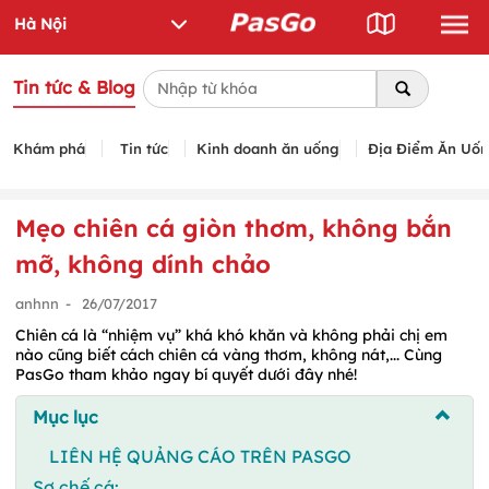
Tin tức & Blog
Khám phá
Tin tức
Kinh doanh ăn uống
Địa Điểm Ăn Uố
Mẹo chiên cá giòn thơm, không bắn
mỡ, không dính chảo
anhnn
-
26/07/2017
Chiên cá là “nhiệm vụ” khá khó khăn và không phải chị em
nào cũng biết cách chiên cá vàng thơm, không nát,... Cùng
PasGo tham khảo ngay bí quyết dưới đây nhé!
Mục lục
LIÊN HỆ QUẢNG CÁO TRÊN PASGO
Sơ chế cá: