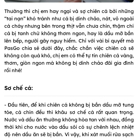
Thường thì chị em hay ngại và sợ chiên cá bởi những
“tai nạn” khó tránh như cá bị dính chảo, nát, vỏ ngoài
cá cháy nhưng bên trong thịt vẫn chưa chín, thậm chí
cá bị tanh chứ không thơm ngon, hay là dầu mỡ bắn
lên bếp, người gây nguy hiểm. Chỉ với vài bí quyết mà
PasGo chia sẻ dưới đây, chắc chắn việc chiên cá sẽ
không còn quá khó, chị em có thể tự tin chiên cá vàng,
thơm, giòn ngon mà không bị dính chảo đãi gia đình
rồi nhé!
Sơ chế cá:
- Đầu tiên, để khi chiên cá không bị bắn dầu mỡ tung
tóe, cá chín đều thì khâu sơ chế cá rất quan trọng.
Nước và dầu ăn thường không hòa tan với nhau, đồng
thời khi cho nước vào dầu sôi có sự chênh lệch nhiệt
độ nên dầu ăn sẽ bị bắn. Vì vậy, khi xát muối rửa sạch