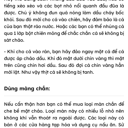
tiếng xèo xèo và các bọt nhỏ nổi quanh đầu đũa là
được. Chú ý không đun quá nóng làm dầu cháy bốc
khói. Sau đó mới cho cá vào chiên, hãy đảm bảo là cá
của bạn thật ráo nước. Hoặc các bạn có thể nhúng cá
qua 1 lớp bột chiên mỏng để chắc chắn cá sẽ không bị
sát chảo.
- Khi cho cá vào rán, bạn hãy đảo ngay mặt cá để cá
được áp chảo dầu. Khi đó mặt dưới chín vàng thì mặt
trên cũng chín hơi dầu. Sau đó đợi cá chín vàng hẳn
mới lật. Như vậy thịt cá sẽ không bị tanh.
Dùng màng chắn:
Nếu cẩn thận hơn bạn có thể mua loại màn chắn để
che bề mặt chảo. Loại màn này có nhiều lỗ nhỏ nên
không khí vẫn thoát ra ngoài được. Các loại này có
bán ở các cửa hàng tạp hóa và dụng cụ nấu ăn. Sử