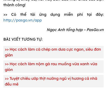
thành công!
>> Có thể tải ứng dụng miễn phí tại đây:
http://pasgo.vn/app
Ngọc Anh tổng hợp – PasGo.vn
BÀI VIẾT TƯƠNG TỰ:
>>
Học cách làm cá chép om dưa cực ngon, siêu đơn
giản
>>
Học cách làm nộm gà rau muống vừa xanh vừa
giòn
>>
Tuyệt chiêu ướp thịt nướng ngũ vị hương cả nhà
đều mê