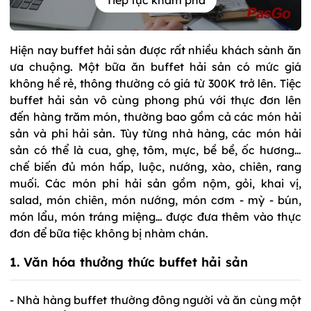
Tiếp tục khám phá
Hiện nay buffet hải sản được rất nhiều khách sành ăn
ưa chuộng. Một bữa ăn buffet hải sản có mức giá
không hề rẻ, thông thường có giá từ 300K trở lên. Tiệc
buffet hải sản vô cùng phong phú với thực đơn lên
đến hàng trăm món, thường bao gồm cả các món hải
sản và phi hải sản. Tùy từng nhà hàng, các món hải
sản có thể là cua, ghẹ, tôm, mực, bề bề, ốc hương…
chế biến đủ món hấp, luộc, nướng, xào, chiên, rang
muối. Các món phi hải sản gồm nộm, gỏi, khai vị,
salad, món chiên, món nướng, món cơm - mỳ - bún,
món lẩu, món tráng miệng… được đưa thêm vào thực
đơn để bữa tiệc không bị nhàm chán.
1. Văn hóa thưởng thức buffet hải sản
- Nhà hàng buffet thường đông người và ăn cùng một