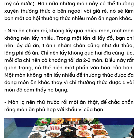
mỳ có nước). Hơn nữa những món này có thể thường
xuyên thưởng thức ở bên ngoài với giá rẻ, nó sẽ làm
bạn mất cơ hội thưởng thức nhiều món ăn ngon khác.
- Nên ăn chậm rãi, không lấy quá nhiều món, một món
không nên lấy nhiều. Trong một lần đi lấy đồ, bạn chỉ
nên lấy đủ ăn, tránh nhàm chán cũng như dư thừa,
lãng phí đồ ăn. Chỉ nên lấy không quá hai đĩa cùng lúc,
mỗi đĩa chỉ nên có khoảng tối đa 2-3 món. Điều này rất
quan trọng, nó thể hiện một phần văn hóa của bạn.
Một món không nên lấy nhiều để thưởng thức được đa
dạng món ăn khác thay vì chỉ thưởng thức được 1 vài
món đã cảm thấy no bụng.
- Món lạ nên thử trước rồi mới ăn thật, để chắc chắn
rằng món ăn phù hợp với khẩu vị của bạn