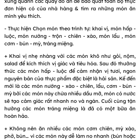
xung quanh các quầy đồ ăn để bao quát toàn bộ thực
đơn hiện có của nhà hàng & tìm ra những món ăn
mình yêu thích.
- Thực hiện Chọn món theo trình tự: khai vị, món hấp -
luộc, món nướng - trộn - chiên - xào, món lẩu , món
cơm - bún - mỳ, tráng miệng.
+ Khai vị nhẹ nhàng với các món khô như gỏi, nộm,
salad để kích thích vị giác và tiêu hóa. Sau đó thưởng
thức các món hấp - luộc để cảm nhận vị tươi, ngon
nguyên bản của thực phẩm đặc biệt là hải sản. Kế đến
mới là các món nướng - xào - chiên, lẩu, cơm - bún -
mỳ bởi các món này chứa nhiều dầu mỡ, món có nước
sẽ tạo cảm giác rất nhanh no và ngán. Cuối cùng tận
hưởng các món tráng miệng là đã có một bữa ăn
hoàn hảo.
+ Không nên ăn nhiều các món cơm chiên, mỳ xào,
phở, bún… vì các món này dễ làm no nhanh (bún hoặc