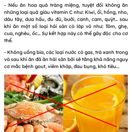
- Nếu ăn hoa quả tráng miệng, tuyệt đối không ăn
những loại quả giàu vitamin C như: Kiwi, ổi, hồng, nho,
dâu tây, dưa hấu, đu đủ, bưởi, canh, cam, quýt… sau
khi ăn một số loại hải sản có lớp vỏ như: Tôm, ghẹ,
cua, nghêu, ốc… Sự kết hợp này có thể gây độc cho cơ
thể.
- Không uống bia, các loại nước có gas, trà xanh trong
và sau khi ăn đã ăn hải sản bởi sẽ tăng khả năng nguy
cơ mắc bệnh gout, viêm khớp, đau bụng, khó tiêu...