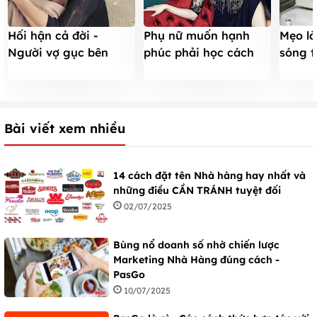
Hối hận cả đời -
Phụ nữ muốn hạnh
Mẹo là
Người vợ gục bên
phúc phải học cách
sóng t
mâm cơm đợi chồng
tuyệt tình
bằng 
Bài viết xem nhiều
14 cách đặt tên Nhà hàng hay nhất và
những điều CẦN TRÁNH tuyệt đối
02/07/2025
Bùng nổ doanh số nhờ chiến lược
Marketing Nhà Hàng đúng cách -
PasGo
10/07/2025