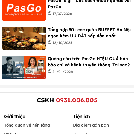
PasGo là gì - Các cách thức hợp tác với
PasGo
17/07/2026
Tổng hợp 30+ các quán BUFFET Hà Nội
ngon kèm ƯU ĐÃI hấp dẫn nhất
12/10/2025
Quảng cáo trên PasGo HIỆU QUẢ hơn
báo chí và kênh truyền thống. Tại sao?
24/04/2026
CSKH
0931.006.005
Giới thiệu
Tiện ích
Tổng quan về nền tảng
Địa điểm gần bạn
PasGo