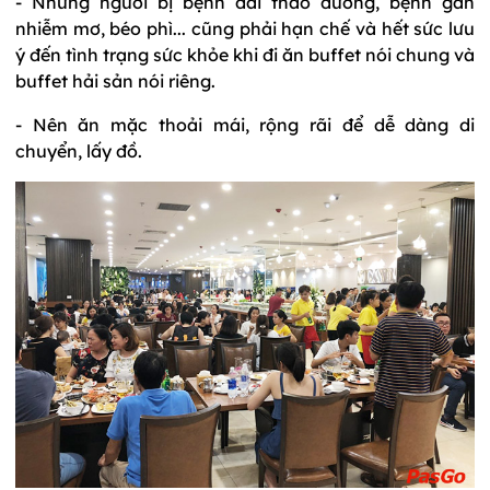
- Những người bị bệnh đái tháo đường, bệnh gan
nhiễm mơ, béo phì... cũng phải hạn chế và hết sức lưu
ý đến tình trạng sức khỏe khi đi ăn buffet nói chung và
buffet hải sản nói riêng.
- Nên ăn mặc thoải mái, rộng rãi để dễ dàng di
chuyển, lấy đồ.