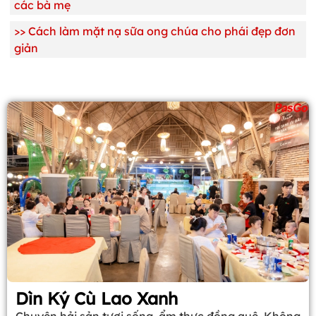
các bà mẹ
>>
Cách làm mặt nạ sữa ong chúa cho phái đẹp đơn
giản
Dìn Ký Cù Lao Xanh