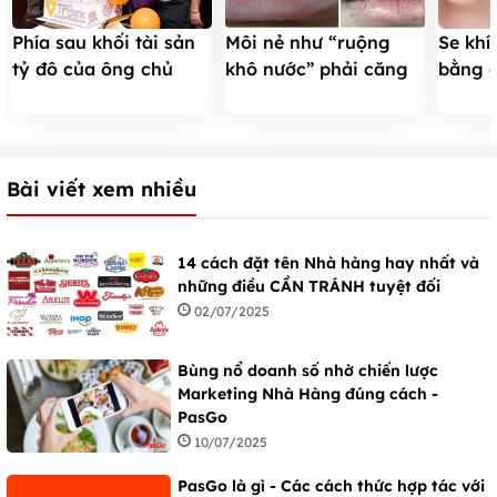
Phía sau khối tài sản
Môi nẻ như “ruộng
Se khí
tỷ đô của ông chủ
khô nước” phải căng
bằng 
tuổi Tỵ
mọng nhờ thứ này
với nư
Bài viết xem nhiều
14 cách đặt tên Nhà hàng hay nhất và
những điều CẦN TRÁNH tuyệt đối
02/07/2025
Bùng nổ doanh số nhờ chiến lược
Marketing Nhà Hàng đúng cách -
PasGo
10/07/2025
PasGo là gì - Các cách thức hợp tác với