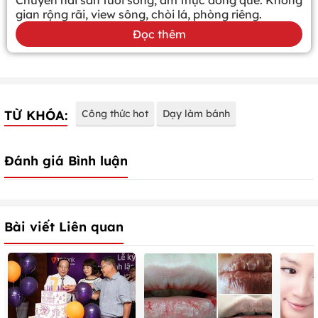
Chuyên hải sản tươi sống, ẩm thực đồng quê. Không
gian rộng rãi, view sông, chòi lá, phòng riêng.
Đọc thêm
TỪ KHÓA:
Công thức hot
Dạy làm bánh
Đánh giá Bình luận
Bài viết Liên quan