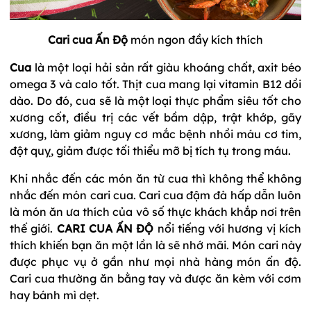
Cari cua Ấn Độ
món ngon đầy kích thích
Cua
là một loại hải sản rất giàu khoáng chất, axit béo
omega 3 và calo tốt. Thịt cua mang lại vitamin B12 dồi
dào. Do đó, cua sẽ là một loại thực phẩm siêu tốt cho
xương cốt, điều trị các vết bầm dập, trật khớp, gãy
xương, làm giảm nguy cơ mắc bệnh nhồi máu cơ tim,
đột quỵ, giảm được tối thiểu mỡ bị tích tụ trong máu.
Khi nhắc đến các món ăn từ cua thì không thể không
nhắc đến món cari cua. Cari cua đậm đà hấp dẫn luôn
là món ăn ưa thích của vô số thực khách khắp nơi trên
thế giới.
CARI CUA ẤN ĐỘ
nổi tiếng với hương vị kích
thích khiến bạn ăn một lần là sẽ nhớ mãi. Món cari này
được phục vụ ở gần như mọi nhà hàng món ấn độ.
Cari cua thường ăn bằng tay và được ăn kèm với cơm
hay bánh mì dẹt.