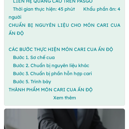
LIÊN HỆ QUẢNG CÁO TRÊN PASGO
Thời gian thực hiện: 45 phút Khẩu phần ăn: 4
người
CHUẨN BỊ NGUYÊN LIỆU CHO MÓN CARI CUA
ẤN ĐỘ
CÁC BƯỚC THỰC HIỆN MÓN CARI CUA ẤN ĐỘ
Bước 1. Sơ chế cua
Bước 2. Chuẩn bị nguyên liệu khác
Bước 3. Chuẩn bị phần hỗn hợp cari
Bước 5. Trình bày
THÀNH PHẨM MÓN CARI CUA ẤN ĐỘ
Xem thêm