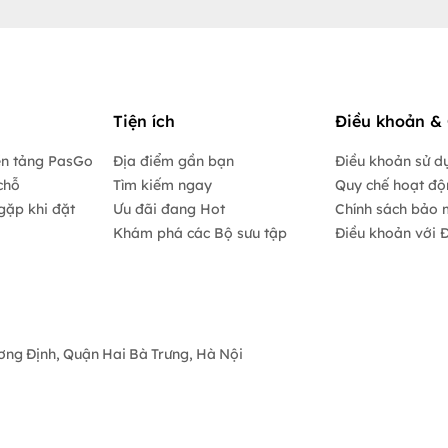
Tiện ích
Điều khoản & 
ền tảng PasGo
Địa điểm gần bạn
Điều khoản sử d
chỗ
Tìm kiếm ngay
Quy chế hoạt đ
gặp khi đặt
Ưu đãi đang Hot
Chính sách bảo 
Khám phá các Bộ sưu tập
Điều khoản với Đ
ương Định, Quận Hai Bà Trưng, Hà Nội