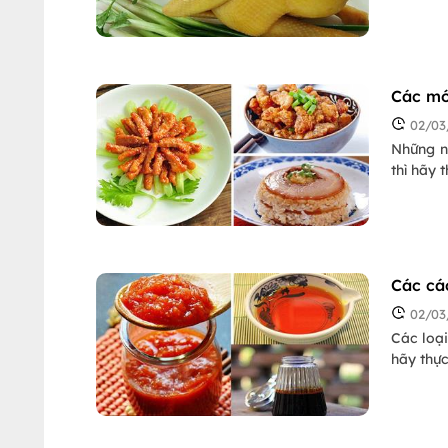
Các mó
02/03
Những n
thì hãy 
Các cá
02/03
Các loại
hãy thực