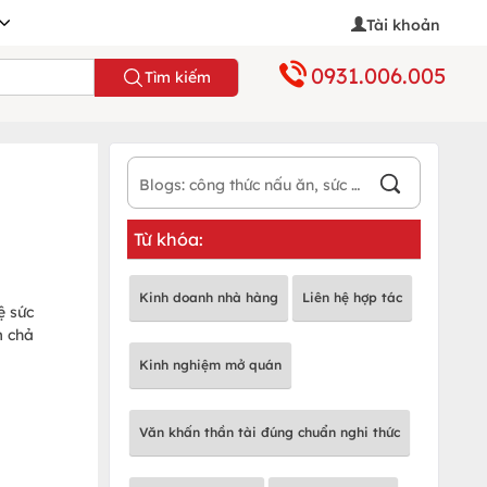
Tài khoản
0931.006.005
Tìm kiếm
Từ khóa:
Kinh doanh nhà hàng
Liên hệ hợp tác
ệ sức
m chả
Kinh nghiệm mở quán
Văn khấn thần tài đúng chuẩn nghi thức