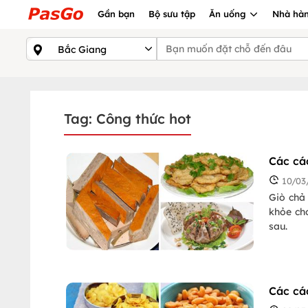
Gần bạn
Bộ sưu tập
Ăn uống
Nhà hàn
Tag: Công thức hot
Các cá
10/03
Giò chả 
khỏe cho
sau.
Các cá