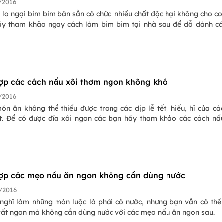
/2016
lo ngại bim bim bán sẵn có chứa nhiều chất độc hại không cho co
hãy tham khảo ngay cách làm bim bim tại nhà sau để dỗ dành c
ợp các cách nấu xôi thơm ngon không khó
/2016
ón ăn không thể thiếu được trong các dịp lễ tết, hiếu, hỉ của cá
ệt. Để có được đĩa xôi ngon các bạn hãy tham khảo các cách nấ
ợp các mẹo nấu ăn ngon không cần dùng nước
/2016
 nghĩ làm những món luộc là phải có nước, nhưng bạn vẫn có thể
 rất ngon mà không cần dùng nước với các mẹo nấu ăn ngon sau.