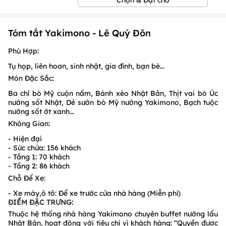
1
/
1
/
1
Tóm tắt Yakimono - Lê Quý Đôn
Phù Hợp:
Tụ họp, liên hoan, sinh nhật, gia đình, bạn bè...
Món Đặc Sắc:
Ba chỉ bò Mỹ cuộn nấm, Bánh xèo Nhật Bản, Thịt vai bò Úc
nướng sốt Nhật, Dẻ sườn bò Mỹ nướng Yakimono, Bạch tuộc
nướng sốt ớt xanh...
Không Gian:
- Hiện đại
- Sức chứa: 156 khách
- Tầng 1: 70 khách
- Tầng 2: 86 khách
Chỗ Để Xe:
- Xe máy,ô tô: Để xe trước cửa nhà hàng (Miễn phí)
ĐIỂM ĐẶC TRƯNG:
Thuộc hệ thống nhà hàng Yakimono chuyên buffet nướng lẩu
Nhật Bản, hoạt động với tiêu chí vì khách hàng: “Quyền được