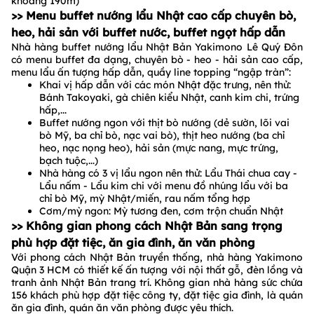
khoảng 190m)
>> Menu buffet nướng lẩu Nhật cao cấp chuyên bò,
heo, hải sản với buffet nước, buffet ngọt hấp dẫn
Nhà hàng buffet nướng lẩu Nhật Bản Yakimono Lê Quý Đôn
có menu buffet đa dạng, chuyên bò - heo - hải sản cao cấp,
menu lẩu ấn tượng hấp dẫn, quầy line topping “ngập tràn”:
Khai vị hấp dẫn với các món Nhật đặc trưng, nên thử:
Bánh Takoyaki, gà chiên kiểu Nhật, canh kim chi, trứng
hấp,...
Buffet nướng ngon với thịt bò nướng (dẻ sườn, lõi vai
bò Mỹ, ba chỉ bò, nạc vai bò), thịt heo nướng (ba chỉ
heo, nạc nọng heo), hải sản (mực nang, mực trứng,
bạch tuộc,...)
Nhà hàng có 3 vị lẩu ngon nên thử: Lẩu Thái chua cay -
Lẩu nấm - Lẩu kim chi với menu đồ nhúng lẩu với ba
chỉ bò Mỹ, mỳ Nhật/miến, rau nấm tổng hợp
Cơm/mỳ ngon: Mỳ tương đen, cơm trộn chuẩn Nhật
>> Không gian phong cách Nhật Bản sang trọng
phù hợp đặt tiệc, ăn gia đình, ăn văn phòng
Với phong cách Nhật Bản truyền thống, nhà hàng Yakimono
Quận 3 HCM có thiết kế ấn tượng với nội thất gỗ, đèn lồng và
tranh ảnh Nhật Bản trang trí. Không gian nhà hàng sức chứa
156 khách phù hợp đặt tiệc công ty, đặt tiệc gia đình, là quán
ăn gia đình, quán ăn văn phòng được yêu thích.