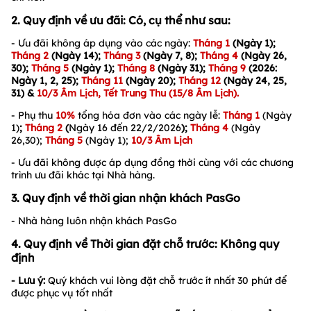
2. Quy định về ưu đãi: Có, cụ thể như sau:
- Ưu đãi không áp dụng vào các ngày:
Tháng 1
(Ngày 1);
Tháng 2
(
Ngày 14
);
Tháng 3
(Ngày 7, 8);
Tháng 4
(Ngày 26,
30);
Tháng 5
(Ngày 1);
Tháng 8
(Ngày 31);
Tháng 9
(2026:
Ngày 1, 2, 25);
Tháng 11
(Ngày 20);
Tháng 12
(Ngày 24, 25,
31)
&
10/3 Âm Lịch
, Tết Trung Thu (15/8 Âm Lịch).
- Phụ thu
10
%
tổng hóa đơn vào các ngày lễ:
Tháng 1
(Ngày
1)
;
Tháng 2
(
Ngày 16 đến 22/2/2026
);
Tháng 4
(Ngày
26,30);
Tháng 5
(Ngày 1);
10/3 Âm Lịch
- Ưu đãi không được áp dụng đồng thời cùng với các chương
trình ưu đãi khác tại Nhà hàng.
3. Quy định về thời gian nhận khách PasGo
- Nhà hàng luôn nhận khách PasGo
4. Quy định về Thời gian đặt chỗ trước: Không quy
định
- Lưu ý:
Quý khách vui lòng đặt chỗ trước ít nhất 30 phút để
được phục vụ tốt nhất