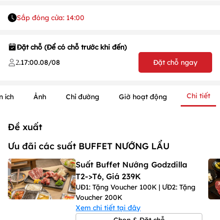
Sắp đóng cửa: 14:00
Đặt chỗ (Để có chỗ trước khi đến)
.
17:00
.
08/08
Đặt chỗ ngay
2
Chi tiết
n ích
Ảnh
Chỉ đường
Giờ hoạt động
Đề xuất
Ưu đãi các suất BUFFET NƯỚNG LẨU
Suất Buffet Nướng Godzdilla
T2->T6, Giá 239K
UĐ1: Tặng Voucher 100K | ƯĐ2: Tặng
Voucher 200K
Xem chi tiết tại đây
Chọn & Đặt chỗ