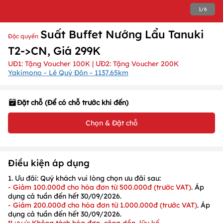
1
/
6
Suất Buffet Nướng Lẩu Tanuki
Độc quyền
T2->CN, Giá 299K
UĐ1: Tặng Voucher 100K | ƯĐ2: Tặng Voucher 200K
Yakimono - Lê Quý Đôn - 1137.65km
Đặt chỗ (Để có chỗ trước khi đến)
Chọn & Đặt chỗ
Điều kiện áp dụng
1. Ưu đãi:
Quý khách vui lòng chọn ưu đãi sau:
- Giảm 100.000đ cho hóa đơn từ 500.000đ
(
trước VAT)
.
Áp
dụng
cả tuần
đến hết
30/09/2026
.
- Giảm 200.000đ cho hóa đơn từ 1.000.000đ
(
trước VAT)
.
Áp
dụng
cả tuần
đến hết
30/09/2026
.