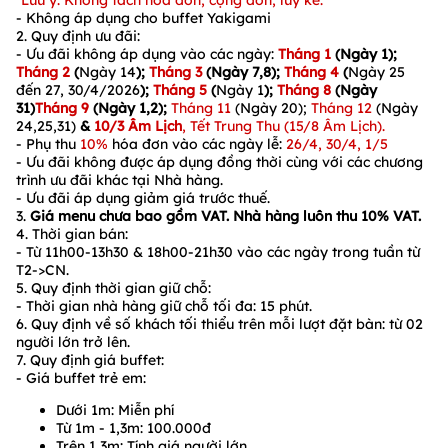
*Lưu ý: Không tách hóa đơn, cộng dồn, lũy kế.
- Không áp dụng cho buffet Yakigami
2. Quy định ưu đãi:
- Ưu đãi không áp dụng vào các ngày:
Tháng 1
(Ngày 1);
Tháng 2
(
Ngày 14
);
Tháng 3
(Ngày 7,8);
Tháng 4
(
Ngày 25
đến 27, 30/4/2026
);
Tháng 5
(
Ngày 1
);
Tháng 8
(Ngày
31)
Tháng 9
(Ngày 1,2);
Tháng 11
(Ngày 20);
Tháng 12
(Ngày
24,25,31)
&
10/3 Âm Lịch
, Tết Trung Thu (15/8 Âm Lịch).
- Phụ thu
10%
hóa đơn vào các ngày lễ:
26/4, 30/4, 1/5
- Ưu đãi không được áp dụng đồng thời cùng với các chương
trình ưu đãi khác tại Nhà hàng.
- Ưu đãi áp dụng giảm giá trước thuế.
3.
Giá menu chưa bao gồm VAT. Nhà hàng luôn thu 10% VAT.
4. Thời gian bán:
-
Từ
11h00-13h30 & 18h00-21h30
vào các ngày trong tuần từ
T2->CN.
5.
Quy định thời gian giữ chỗ:
- Thời gian nhà hàng giữ chỗ tối đa:
15
phút.
6. Quy định về số khách tối thiểu trên mỗi lượt đặt bàn:
từ
02
người lớn
trở lên.
7. Quy định giá buffet:
- Giá buffet trẻ em:
Dưới 1m: Miễn phí
Từ 1m - 1,3m: 100.000đ
Trên 1,3m: Tính giá người lớn