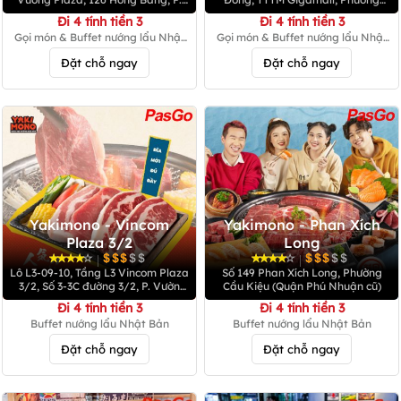
Chợ Lớn (Quận 5 cũ)
Hiệp Bình
Đi 4 tính tiền 3
Đi 4 tính tiền 3
Gọi món & Buffet nướng lẩu Nhật
Gọi món & Buffet nướng lẩu Nhật
Bản
Bản
Đặt chỗ ngay
Đặt chỗ ngay
Yakimono - Vincom
Yakimono - Phan Xích
Plaza 3/2
Long
|
|
Lô L3-09-10, Tầng L3 Vincom Plaza
Số 149 Phan Xích Long, Phường
3/2, Số 3-3C đường 3/2, P. Vườn
Cầu Kiệu (Quận Phú Nhuận cũ)
Lài
Đi 4 tính tiền 3
Đi 4 tính tiền 3
Buffet nướng lẩu Nhật Bản
Buffet nướng lẩu Nhật Bản
Đặt chỗ ngay
Đặt chỗ ngay