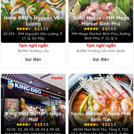
Haha BBQ - Nguyễn Văn
Galbi House - MM Mega
Lượng
Market Bình Phú
|
|
Số 292 - 294 Nguyễn Văn Lượng, P.
MM Mega Market Bình Phú, đường
17, Q. Gò Vấp
Bình Phú, P. 11, Q. 6
Tạm nghỉ ngắn
Tạm nghỉ ngắn
Buffet Nướng Lẩu
Buffet Nướng Lẩu Hàn Quốc
Gọi điện
Gọi điện
King BBQ Buffet - Giga
Seoul Garden - Aeon Mall
Mall
Bình Tân
|
|
Số 05- 02, 05-03, 05-04 & 05-05,
AEON Mall Bình Tân, Tầng 3, T23,
Giga Mall, 240-242 Kha Vạn Cân,
Số 1 đường 17A, Khu phố 11, P. Bình