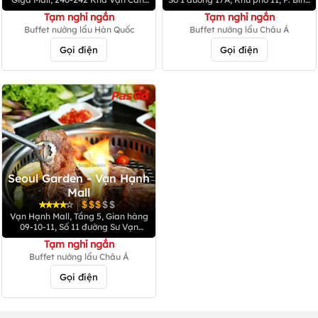
P. Hiệp Bình Chánh, Q. Thủ Đức
Trị Đông B, Q. Bình Tân
Tạm nghỉ ngắn
Tạm nghỉ ngắn
Buffet nướng lẩu Hàn Quốc
Buffet nướng lẩu Châu Á
Gọi điện
Gọi điện
Seoul Garden - Vạn Hạnh
Mall
|
Vạn Hạnh Mall, Tầng 5, Gian hàng
09-10-11, Số 11 đường Sư Vạn
Hạnh, P. 12, Q. 10
Tạm nghỉ ngắn
Buffet nướng lẩu Châu Á
Gọi điện