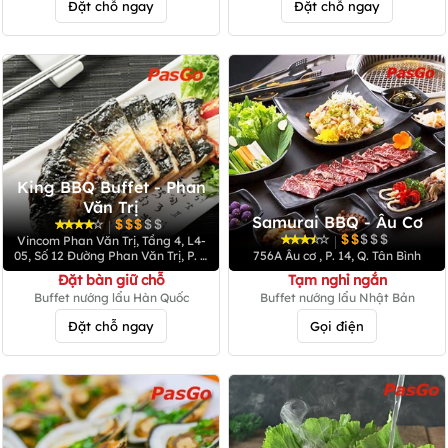
Đặt chỗ ngay
Đặt chỗ ngay
King BBQ Buffet - Phan
Văn Trị
Samurai BBQ - Âu Cơ
|
|
Vincom Phan Văn Trị, Tầng 4, L4-
05, Số 12 Đường Phan Văn Trị, P. 7,
756A Âu cơ , P. 14, Q. Tân Bình
Q. Gò Vấp
Đặt bàn giữ chỗ
Tạm nghỉ ngắn
Buffet nướng lẩu Hàn Quốc
Buffet nướng lẩu Nhật Bản
Đặt chỗ ngay
Gọi điện