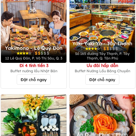
Yaki Yaki Yo - Tây Thạnh
Yakimono - Lê Quý Đôn
|
|
Số 165 đường Tây Thạnh, P. Tây
12 Lê Quý Đôn, P. Võ Thị Sáu, Q. 3
Thạnh, Q. Tân Phú
Đi 4 tính tiền 3
Ưu đãi hấp dẫn
Buffet nướng lẩu Nhật Bản
Buffet Nướng Lẩu Băng Chuyền
Đặt chỗ ngay
Đặt chỗ ngay
Ăn Được Phúc - Phan