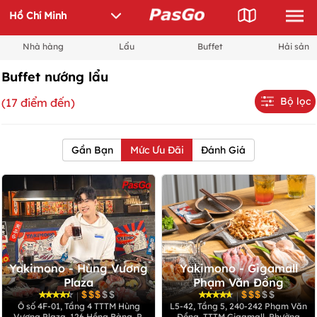
Nhà hàng
Lẩu
Buffet
Hải sản
Buffet nướng lẩu
Bộ lọc
(17 điểm đến)
Gần Bạn
Mức Ưu Đãi
Đánh Giá
Yakimono - Hùng Vương
Yakimono - Gigamall
Plaza
Phạm Văn Đồng
|
|
Ô số 4F-01, Tầng 4 TTTM Hùng
L5-42, Tầng 5, 240-242 Phạm Văn
Vương Plaza, 126 Hồng Bàng, P.
Đồng, TTTM Gigamall, Phường