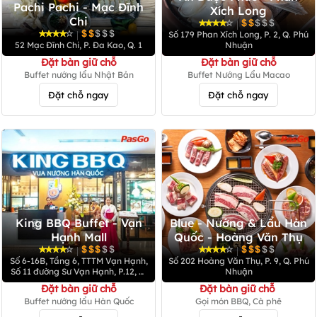
Pachi Pachi - Mạc Đĩnh
Xích Long
Chi
|
|
Số 179 Phan Xích Long, P. 2, Q. Phú
52 Mạc Đĩnh Chi, P. Đa Kao, Q. 1
Nhuận
Đặt bàn giữ chỗ
Đặt bàn giữ chỗ
Buffet nướng lẩu Nhật Bản
Buffet Nướng Lẩu Macao
Đặt chỗ ngay
Đặt chỗ ngay
King BBQ Buffet - Vạn
Blue - Nướng & Lẩu Hàn
Hạnh Mall
Quốc - Hoàng Văn Thụ
|
|
Số 6-16B, Tầng 6, TTTM Vạn Hạnh,
Số 202 Hoàng Văn Thụ, P. 9, Q. Phú
Số 11 đường Sư Vạn Hạnh, P.12, Q.
Nhuận
10
Đặt bàn giữ chỗ
Đặt bàn giữ chỗ
Buffet nướng lẩu Hàn Quốc
Gọi món BBQ, Cà phê