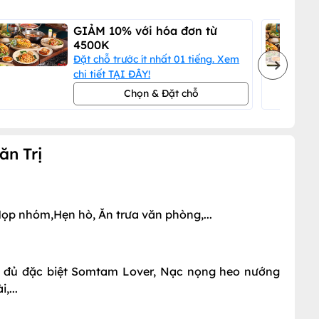
GIẢM 10% với hóa đơn từ
4500K
Đặt chỗ trước ít nhất 01 tiếng. Xem
chi tiết TẠI ĐÂY!
Chọn & Đặt chỗ
ăn Trị
Họp nhóm,Hẹn hò, Ăn trưa văn phòng,...
đu đủ đặc biệt Somtam Lover, Nạc nọng heo nướng
,...