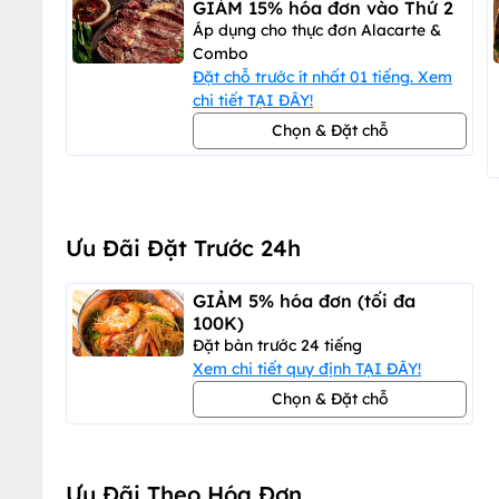
GIẢM 15% hóa đơn vào Thứ 2
Áp dụng cho thực đơn Alacarte &
Combo
Đặt chỗ trước ít nhất 01 tiếng. Xem
chi tiết TẠI ĐÂY!
Chọn & Đặt chỗ
Ưu Đãi Đặt Trước 24h
GIẢM 5% hóa đơn (tối đa
100K)
Đặt bàn trước 24 tiếng
Xem chi tiết quy định TẠI ĐÂY!
Chọn & Đặt chỗ
Ưu Đãi Theo Hóa Đơn