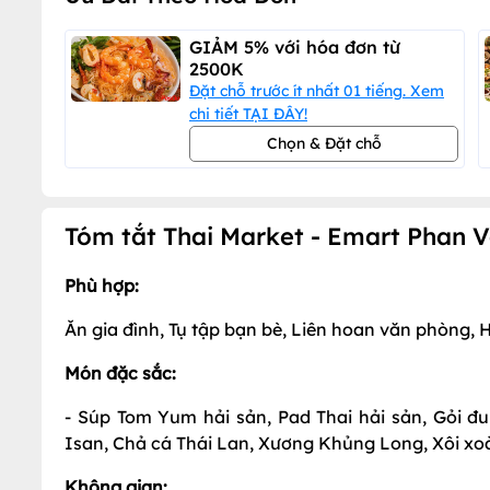
GIẢM 5% với hóa đơn từ
2500K
Đặt chỗ trước ít nhất 01 tiếng. Xem
chi tiết TẠI ĐÂY!
Chọn & Đặt chỗ
Tóm tắt Thai Market - Emart Phan V
Phù hợp:
Ăn gia đình, Tụ tập bạn bè, Liên hoan văn phòng, 
Món đặc sắc:
- Súp Tom Yum hải sản, Pad Thai hải sản, Gỏi 
Isan, Chả cá Thái Lan, Xương Khủng Long, Xôi xoài
Không gian: