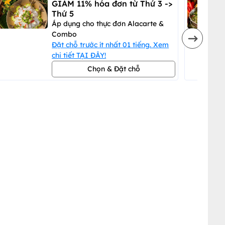
GIẢM 11% hóa đơn từ Thứ 3 ->
Thứ 5
Áp dụng cho thực đơn Alacarte &
Combo
Đặt chỗ trước ít nhất 01 tiếng. Xem
chi tiết TẠI ĐÂY!
Chọn & Đặt chỗ