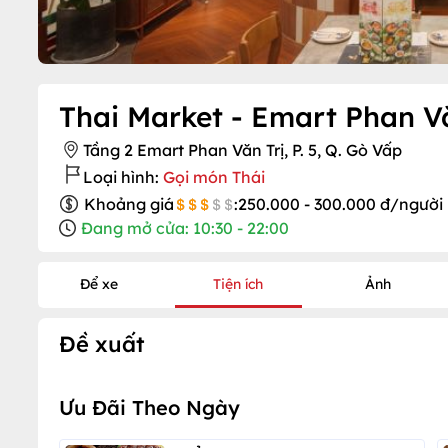
Thai Market - Emart Phan Vă
Tầng 2 Emart Phan Văn Trị, P. 5, Q. Gò Vấp
Loại hình:
Gọi món Thái
Khoảng giá
:
250.000 - 300.000 đ/người
Đang mở cửa: 10:30 - 22:00
Để xe
Tiện ích
Ảnh
Đề xuất
Ưu Đãi Theo Ngày