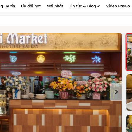
g uy tín
Ưu đãi hot
Mới nhất
Tin tức & Blog
Video PasGo