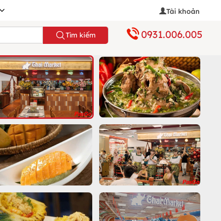
Tài khoản
0931.006.005
Tìm kiếm