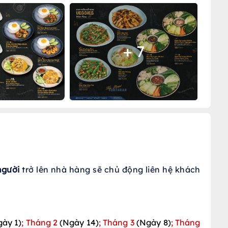
+ 7
người
 trở lên nhà hàng sẽ chủ động liên hệ khách 
gày 1)
; Tháng 2
(Ngày 14)
; Tháng 3
(Ngày 8)
; Tháng