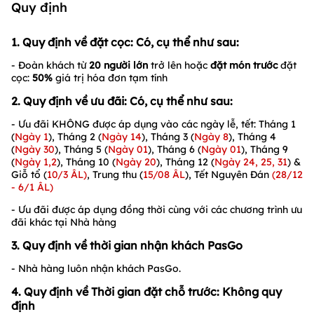
Quy định
1. Quy định về đặt cọc: Có, cụ thể như sau:
- Đoàn khách từ
20
người lớn
trở lên hoặc
đặt món trước
đặt
cọc:
5
0%
giá trị hóa đơn tạm tính
2. Quy định về ưu đãi: Có, cụ thể như sau:
- Ưu đãi KHÔNG được áp dụng vào các ngày lễ, tết: Tháng 1
(
Ngày 1
), Tháng 2 (
Ngày 14
), Tháng 3 (
Ngày 8
), Tháng 4
(
Ngày
30
), Tháng 5 (
Ngày
01
), Tháng 6 (
Ngày
01
), Tháng 9
(
Ngày 1,2
), Tháng 10 (
Ngày 20
), Tháng 12 (
Ngày 24, 25, 31
) &
Giỗ tổ (
10/3 ÂL)
, Trung thu (
15/08 ÂL
), Tết Nguyên Đán
(28/12
- 6/1 ÂL)
- Ưu đãi được áp dụng đồng thời cùng với các chương trình ưu
đãi khác tại Nhà hàng
3. Quy định về thời gian nhận khách PasGo
- Nhà hàng luôn nhận khách PasGo.
4. Quy định về Thời gian đặt chỗ trước: Không quy
định