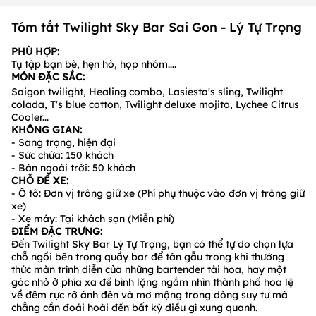
Tóm tắt Twilight Sky Bar Sai Gon - Lý Tự Trọng
PHÙ HỢP:
Tụ tập bạn bè, hẹn hò, họp nhóm....
MÓN ĐẶC SẮC:
Saigon twilight, Healing combo, Lasiesta's sling, Twilight
colada, T's blue cotton, Twilight deluxe mojito, Lychee Citrus
Cooler...
KHÔNG GIAN:
- Sang trọng, hiện đại
- Sức chứa: 150 khách
- Bàn ngoài trời: 50 khách
CHỖ ĐỂ XE:
- Ô tô: Đơn vị trông giữ xe (Phí phụ thuộc vào đơn vị trông giữ
xe)
- Xe máy: Tại khách sạn (Miễn phí)
ĐIỂM ĐẶC TRƯNG:
Đến Twilight Sky Bar Lý Tự Trọng, bạn có thể tự do chọn lựa
chỗ ngồi bên trong quầy bar để tán gẫu trong khi thưởng
thức màn trình diễn của những bartender tài hoa, hay một
góc nhỏ ở phía xa để bình lặng ngắm nhìn thành phố hoa lệ
về đêm rực rỡ ánh đèn và mơ mộng trong dòng suy tư mà
chẳng cần đoái hoài đến bất kỳ điều gì xung quanh.