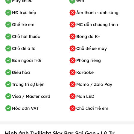
Máy chiếu
Wifi
HĐ trực tiếp
Âm thanh - ánh sáng
Ghế trẻ em
MC dẫn chương trình
Chỗ hút thuốc
Bóng đá K+
Chỗ để ô tô
Chỗ để xe máy
Bàn ngoài trời
Phòng riêng
Điều hòa
Karaoke
Trang trí sự kiện
Momo / Zalo Pay
Visa / Master card
Màn LED
Hóa đơn VAT
Chỗ chơi trẻ em
Hình ảnh Twilight Sky Bar Sai Gon - Lý Tự