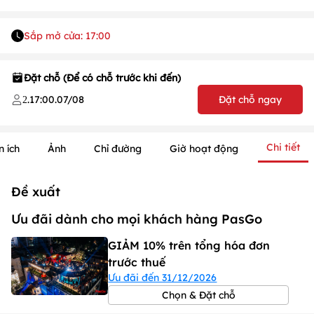
Sắp mở cửa: 17:00
Đặt chỗ (Để có chỗ trước khi đến)
.
17:00
.
07/08
Đặt chỗ ngay
2
1
/
1
Chi tiết
n ích
Ảnh
Chỉ đường
Giờ hoạt động
/
1
Đề xuất
Ưu đãi dành cho mọi khách hàng PasGo
GIẢM 10% trên tổng hóa đơn
trước thuế
Ưu đãi đến 31/12/2026
Chọn & Đặt chỗ