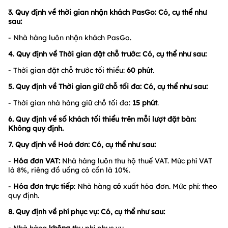
hàng sẽ chủ động liên hệ để đặt cọc.
2. Quy định về ưu đãi: Có, cụ thể như sau:
- Ưu đãi
không
được áp dụng đồng thời cùng với các chương
trình ưu đãi khác tại Nhà hàng.
- Ưu đãi không áp dụng các ngày sau:
Ngày 01/01, 08/03,
Giỗ Tổ Hùng Vương (10/3 ÂL), 30/04 và 01/05, 01/09 và
02/09, 20/10, 24/12 và 25/12 (Noel) và Tết Nguyên
Đán (29/12 đến 5/1 AL)
3. Quy định về thời gian nhận khách PasGo: Có, cụ thể như
sau:
- Nhà hàng luôn nhận khách PasGo.
4. Quy định về Thời gian đặt chỗ trước: Có, cụ thể như sau:
- Thời gian đặt chỗ trước tối thiểu:
60
phút
.
5. Quy định về Thời gian giữ chỗ tối đa: Có, cụ thể như sau:
- Thời gian nhà hàng giữ chỗ tối đa:
15 phút
.
6. Quy định về số khách tối thiểu trên mỗi lượt đặt bàn:
Không quy định.