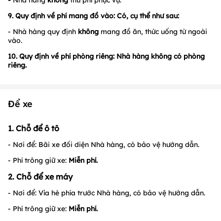
7. Quy định về Hoá đơn: Có, cụ thể như sau:
-
Hóa đơn VAT:
Nhà hàng luôn thu hộ thuế VAT. Mức phí VAT
là 8%, riêng đồ uống có cồn là 10%.
-
Hóa đơn trực tiếp
: Nhà hàng
có
xuất hóa đơn. Mức phí: theo
quy định.
8. Quy định về phí phục vụ: Có, cụ thể như sau:
-
Nhà hàng
không
thu phí phục vụ.
9. Quy định về phí mang đồ vào: Có, cụ thể như sau:
- Nhà hàng quy định
không
mang đồ ăn, thức uống từ ngoài
vào.
10. Quy định về phí phòng riêng: Nhà hàng không có phòng
riêng.
Để xe