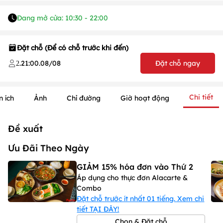
Đang mở cửa: 10:30 - 22:00
Đặt chỗ (Để có chỗ trước khi đến)
.
21:00
.
08/08
Đặt chỗ ngay
2
Chi tiết
n ích
Ảnh
Chỉ đường
Giờ hoạt động
Đề xuất
1
/
1
/
1
Ưu Đãi Theo Ngày
GIẢM 15% hóa đơn vào Thứ 2
Áp dụng cho thực đơn Alacarte &
Combo
Đặt chỗ trước ít nhất 01 tiếng. Xem chi
tiết TẠI ĐÂY!
Chọn & Đặt chỗ