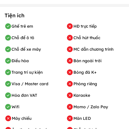
1. Chỗ để ô tô
- Nơi để: Bãi xe đối diện Nhà hàng, có bảo vệ hướng dẫn.
- Phí trông giữ xe:
Miễn phí.
2. Chỗ để xe máy
- Nơi để: Vỉa hè phía trước Nhà hàng, có bảo vệ hướng dẫn.
- Phí trông giữ xe:
Miễn phí.
Tiện ích
Ghế trẻ em
HĐ trực tiếp
Chỗ để ô tô
Chỗ hút thuốc
Chỗ để xe máy
MC dẫn chương trình
Điều hòa
Bàn ngoài trời
Trang trí sự kiện
Bóng đá K+