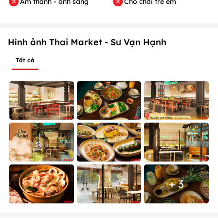
Visa / Master card
Phòng riêng
Hóa đơn VAT
Karaoke
Wifi
Momo / Zalo Pay
Máy chiếu
Màn LED
Âm thanh - ánh sáng
Chỗ chơi trẻ em
Hình ảnh Thai Market - Sư Vạn Hạnh
Tất cả