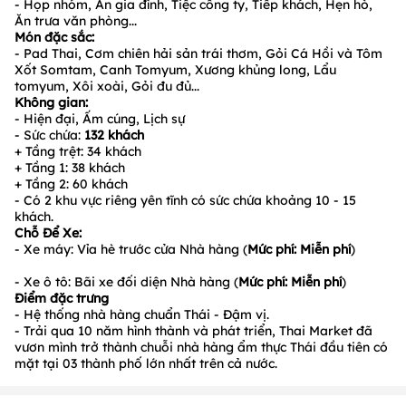
- Họp nhóm, Ăn gia đình, Tiệc công ty, Tiếp khách, Hẹn hò,
Ăn trưa văn phòng...
Món đặc sắc:
- Pad Thai, Cơm chiên hải sản trái thơm, Gỏi Cá Hồi và Tôm
Xốt Somtam, Canh Tomyum, Xương khủng long, Lẩu
tomyum, Xôi xoài, Gỏi đu đủ...
Không gian:
- Hiện đại, Ấm cúng, Lịch sự
- Sức chứa:
132
khách
+ Tầng trệt: 34 khách
+ Tầng 1: 38 khách
+ Tầng 2: 60 khách
- Có 2 khu vực riêng yên tĩnh có sức chứa khoảng 10 - 15
khách.
Chỗ Để Xe:
- Xe máy: Vỉa hè trước cửa Nhà hàng (
Mức phí: M
iễn phí
)
- Xe ô tô: Bãi xe đối diện Nhà hàng (
Mức phí: Miễn phí
)
Điểm đặc trưng
- Hệ thống nhà hàng chuẩn Thái - Đậm vị.
- Trải qua 10 năm hình thành và phát triển, Thai Market đã
vươn mình trở thành chuỗi nhà hàng ẩm thực Thái đầu tiên có
mặt tại 03 thành phố lớn nhất trên cả nước.