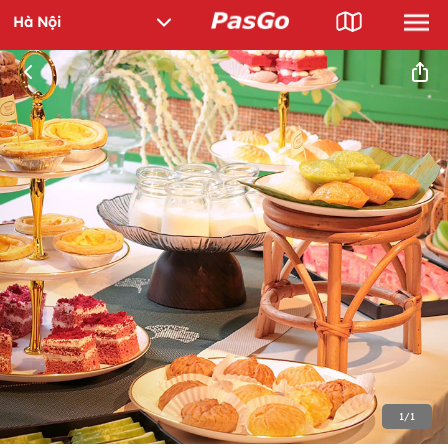
1
/
1