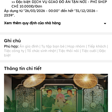
>> Đặc biệt: DỊCH VỤ GIAO ĐỒ ĂN TẬN NƠI - PHÍ SHIP
CHỈ 10.000Đ/Đơn
Áp dụng từ "26/03/2026 - 00:00" đến hết "31/12/2026 -
23:59".
Xem thêm quy định của nhà hàng
Nội dung đang cập nhật !
Ghi chú
Phù hợp:
Ăn gia đình | Tụ tập bạn bè | Họp nhóm | Tiếp khách |
Tiệc công ty | Tổ chức sinh nhật | Tiệc thôi nôi | Tiệc cưới | Đặc
biệt
Thông tin chi tiết