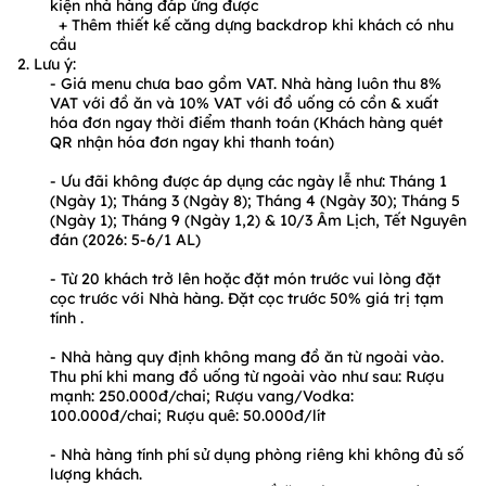
kiện nhà hàng đáp ứng được
+ Thêm thiết kế căng dựng backdrop khi khách có nhu
cầu
2. Lưu ý:
- Giá menu chưa bao gồm VAT. Nhà hàng luôn thu 8%
VAT với đồ ăn và 10% VAT với đồ uống có cồn & xuất
hóa đơn ngay thời điểm thanh toán (Khách hàng quét
QR nhận hóa đơn ngay khi thanh toán)
- Ưu đãi không được áp dụng các ngày lễ như: Tháng 1
(Ngày 1); Tháng 3 (Ngày 8); Tháng 4 (Ngày 30); Tháng 5
(Ngày 1); Tháng 9 (Ngày 1,2) & 10/3 Âm Lịch, Tết Nguyên
đán (2026: 5-6/1 AL)
- Từ 20 khách trở lên hoặc đặt món trước vui lòng đặt
cọc trước với Nhà hàng. Đặt cọc trước 50% giá trị tạm
tính .
- Nhà hàng quy định không mang đồ ăn từ ngoài vào.
Thu phí khi mang đồ uống từ ngoài vào như sau: Rượu
mạnh: 250.000đ/chai; Rượu vang/Vodka:
100.000đ/chai; Rượu quê: 50.000đ/lít
- Nhà hàng tính phí sử dụng phòng riêng khi không đủ số
lượng khách.