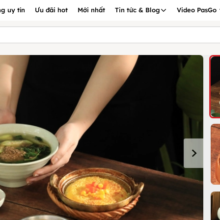
g uy tín
Ưu đãi hot
Mới nhất
Tin tức & Blog
Video PasGo