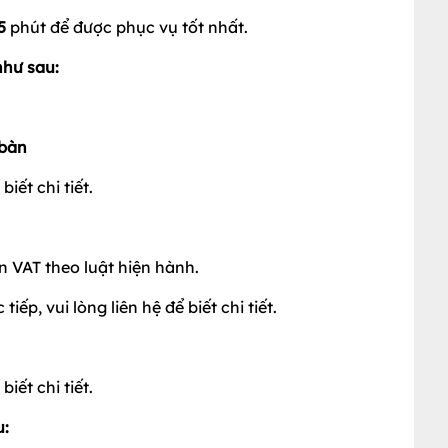
5
phút để được phục vụ tốt nhất.
như sau:
 bàn
iết chi tiết.
 VAT theo luật hiện hành.
ếp, vui lòng liên hệ để biết chi tiết.
iết chi tiết.
u: