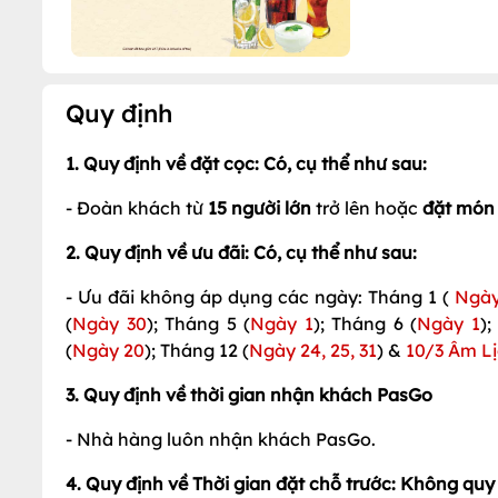
Quy định
1. Quy định về đặt cọc: Có, cụ thể như sau:
- Đoàn khách từ
15 người lớn
trở lên hoặc
đặt món 
2. Quy định về ưu đãi: Có, cụ thể như sau:
- Ưu đãi không áp dụng các ngày: Tháng 1 (
Ngày
(
Ngày 30
); Tháng 5 (
Ngày 1
); Tháng 6 (
Ngày 1
);
(
Ngày 20
); Tháng 12 (
Ngày 24, 25, 31
) &
10/3 Âm L
3. Quy định về thời gian nhận khách PasGo
- Nhà hàng luôn nhận khách PasGo.
4. Quy định về Thời gian đặt chỗ trước: Không quy