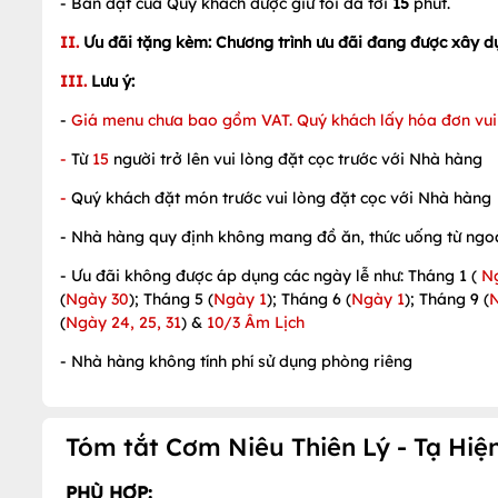
- Bàn đặt của Quý khách được giữ tối đa tới
15
phút.
II.
Ưu đãi tặng kèm: Chương trình ưu đãi đang được xây d
III.
Lưu ý:
-
Giá menu chưa bao gồm VAT. Quý khách lấy hóa đơn vui 
-
Từ
15
người trở lên vui lòng đặt cọc trước với Nhà hàng
-
Quý khách đặt món trước vui lòng đặt cọc với Nhà hàng
- Nhà hàng quy định không mang đồ ăn, thức uống từ ngo
- Ưu đãi không được áp dụng các ngày lễ như: Tháng 1 (
N
(
Ngày 30
); Tháng 5 (
Ngày 1
); Tháng 6 (
Ngày 1
); Tháng 9 (
(
Ngày 24, 25, 31
) &
10/3 Âm Lịch
- Nhà hàng không tính phí sử dụng phòng riêng
Tóm tắt Cơm Niêu Thiên Lý - Tạ Hiệ
PHÙ HỢP: