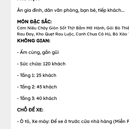
Ăn gia đình, dân văn phòng, bạn bè, tiếp khách...
MÓN ĐẶC SẮC:
Cơm Niêu Cháy Giòn Sốt Thịt Bằm Mỡ Hành, Gỏi Bò Thiên
Rau Đay, Kho Quẹt Rau Luộc, Canh Chua Cá Hú, Bò Xào Th
KHÔNG GIAN:
- Ấm cúng, gần gũi
- Sức chứa: 120 khách
- Tầng 1: 25 khách
- Tầng 2: 45 khách
- Tầng 3: 40 khách
CHỖ ĐỂ XE:
- Ô tô, Xe máy: Để xe ở trước cửa nhà hàng (Miễn P