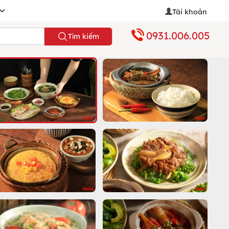
Tài khoản
0931.006.005
Tìm kiếm