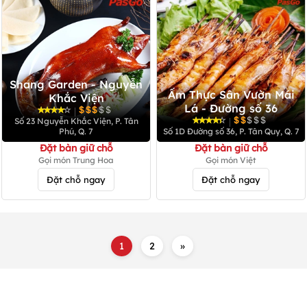
Shang Garden - Nguyễn
Ẩm Thực Sân Vườn Mái
Khắc Viện
Lá - Đường số 36
|
|
Số 23 Nguyễn Khắc Viện, P. Tân
Phú, Q. 7
Số 1D Đường số 36, P. Tân Quy, Q. 7
Đặt bàn giữ chỗ
Đặt bàn giữ chỗ
Gọi món Trung Hoa
Gọi món Việt
Đặt chỗ ngay
Đặt chỗ ngay
1
2
»