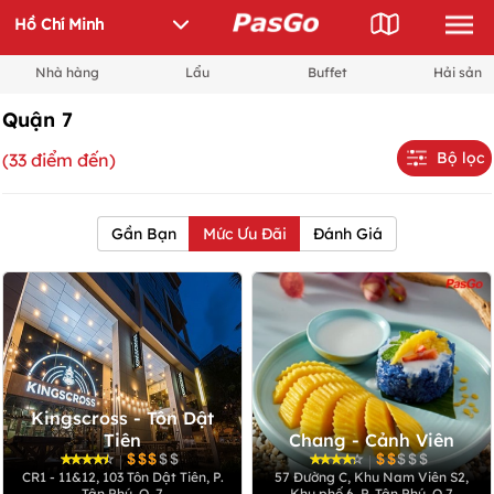
Nhà hàng
Lẩu
Buffet
Hải sản
Quận 7
Bộ lọc
(33 điểm đến)
Gần Bạn
Mức Ưu Đãi
Đánh Giá
Kingscross - Tôn Dật
Tiên
Chang - Cảnh Viên
|
|
CR1 - 11&12, 103 Tôn Dật Tiên, P.
57 Đường C, Khu Nam Viên S2,
Tân Phú, Q. 7
Khu phố 6, P. Tân Phú, Q.7