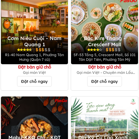
Cơm Niêu Cuội - Nam
Bắc Kim Thang -
Quang 1
Crescent Mall
|
|
R1-40 Nam Quang 1, Phường Tân
5F-53 Tầng 5, Crescent Mall, Số 101
Hưng (Quận 7 cũ)
Tôn Dật Tiên, Phường Tân Mỹ
Đặt bàn giữ chỗ
Đặt bàn giữ chỗ
Gọi món Việt
Gọi món Việt - Chuyên món Lẩu
hấp
Đặt chỗ ngay
Đặt chỗ ngay
Mabu-KKO Chi - KĐT
Dìn Ký Cù Lao Xanh -