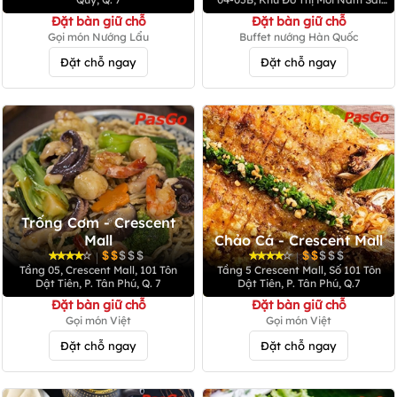
Gòn, 1058 ĐL Nguyễn văn Linh, P.
Đặt bàn giữ chỗ
Đặt bàn giữ chỗ
Tân Phong, Q. 7
Gọi món Nướng Lẩu
Buffet nướng Hàn Quốc
Đặt chỗ ngay
Đặt chỗ ngay
Trống Cơm - Crescent
Mall
Chảo Cá - Crescent Mall
|
|
Tầng 05, Crescent Mall, 101 Tôn
Tầng 5 Crescent Mall, Số 101 Tôn
Dật Tiên, P. Tân Phú, Q. 7
Dật Tiên, P. Tân Phú, Q.7
Đặt bàn giữ chỗ
Đặt bàn giữ chỗ
Gọi món Việt
Gọi món Việt
Đặt chỗ ngay
Đặt chỗ ngay