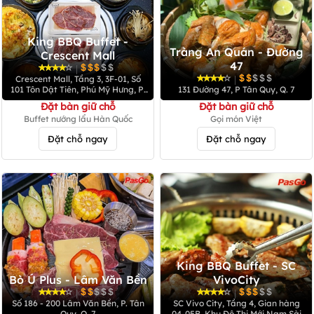
King BBQ Buffet -
Tràng An Quán - Đường
Crescent Mall
47
|
|
Crescent Mall, Tầng 3, 3F-01, Số
101 Tôn Dật Tiên, Phú Mỹ Hưng, P.
131 Đường 47, P Tân Quy, Q. 7
Tân Phú, Q. 7
Đặt bàn giữ chỗ
Đặt bàn giữ chỗ
Buffet nướng lẩu Hàn Quốc
Gọi món Việt
Đặt chỗ ngay
Đặt chỗ ngay
King BBQ Buffet - SC
Bò Ú Plus - Lâm Văn Bền
VivoCity
|
|
Số 186 - 200 Lâm Văn Bền, P. Tân
SC Vivo City, Tầng 4, Gian hàng
Quy, Q. 7
04-05B, Khu Đô Thị Mới Nam Sài