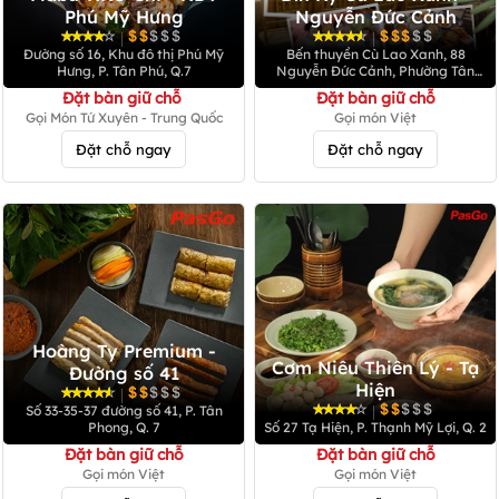
Phú Mỹ Hưng
Nguyễn Đức Cảnh
|
|
Đường số 16, Khu đô thị Phú Mỹ
Bến thuyền Cù Lao Xanh, 88
Hưng, P. Tân Phú, Q.7
Nguyễn Đức Cảnh, Phường Tân
Hưng (Quận 7 cũ)
Đặt bàn giữ chỗ
Đặt bàn giữ chỗ
Gọi Món Tứ Xuyên - Trung Quốc
Gọi món Việt
Đặt chỗ ngay
Đặt chỗ ngay
Hoàng Ty Premium -
Cơm Niêu Thiên Lý - Tạ
Đường số 41
Hiện
|
|
Số 33-35-37 đường số 41, P. Tân
Phong, Q. 7
Số 27 Tạ Hiện, P. Thạnh Mỹ Lợi, Q. 2
Đặt bàn giữ chỗ
Đặt bàn giữ chỗ
Gọi món Việt
Gọi món Việt