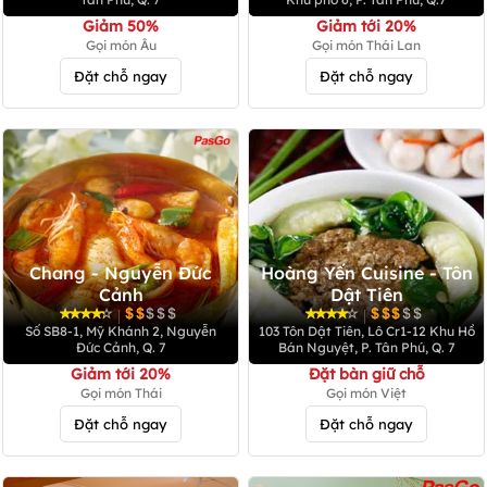
Giảm 50%
Giảm tới 20%
Gọi món Âu
Gọi món Thái Lan
Đặt chỗ ngay
Đặt chỗ ngay
Chang - Nguyễn Đức
Hoàng Yến Cuisine - Tôn
Cảnh
Dật Tiên
|
|
Số SB8-1, Mỹ Khánh 2, Nguyễn
103 Tôn Dật Tiên, Lô Cr1-12 Khu Hồ
Đức Cảnh, Q. 7
Bán Nguyệt, P. Tân Phú, Q. 7
Giảm tới 20%
Đặt bàn giữ chỗ
Gọi món Thái
Gọi món Việt
Đặt chỗ ngay
Đặt chỗ ngay