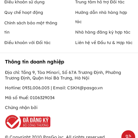
Điều khoản sử dụng
Trung tâm hỗ trợ Đối tác
Quy chế hoạt động
Hướng dẫn nhà hàng hợp
tác
Chính sách bảo mật thông
tin
Nhà hàng đăng ký hợp tác
Điều khoản với Đối tác
Liên hệ về Đầu tư & Hợp tác
Thông tin doanh nghiệp
Địa chỉ: Tầng 9, Tòa Minori, Số 67A Trương Định, Phường
Trương Định, Quận Hai Bà Trưng, Hà Nội
Hotline: 0931.006.005 | Email:
CSKH@pasgo.vn
Mã số thuế: 0106329034
Chứng nhận bởi
© Copyright 2010 PasGo.jsc, All rights reserved