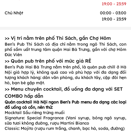
19:00 - 23:59
Chủ Nhật
00:00 - 03:00
19:00 - 23:59
>> Vị trí nằm trên phố Thi Sách, gần Chợ Hôm
Ben’s Pub Thi Sách có địa chỉ nằm trong ngõ Thi Sách, con
phố sầm uất trung tâm quận Hai Bà Trưng, gần với chợ Hôm
Đức Viên
>> Quán pub trên phố với mức giá RẺ
Ben’s Pub Hai Bà Trưng nằm trên phố, là quán pub chill ở Hà
Nội giá hợp lý, không quá cao và phù hợp với đa dạng đối
tượng khách hàng: dân văn phòng, du khách tây, cặp đôi hẹn
hò, bạn bè gặp mặt.
>> Menu chuyên cocktail, đồ uống đa dạng với SET
COMBO hấp dẫn
Quán cocktail Hà Nội ngon Ben’s Pub menu đa dạng các loại
đồ uống có cồn, nên thử:
Mocktail Sầu riêng trứng muối
Signature: Special Fragrance (Vani syrup, bỏng ngô syrup,
sữa tươi không đường, rượu Martini Bianco
Classic: Mojito (rượu rum trắng, chanh, bạc hà, soda, đường)