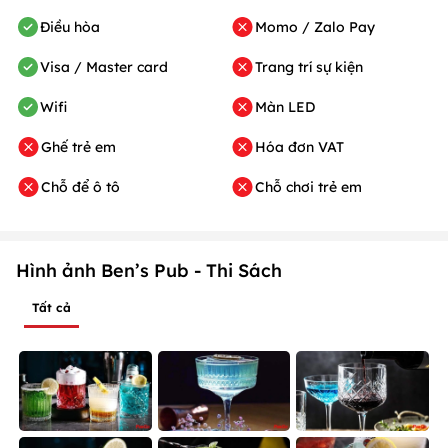
Điều hòa
Momo / Zalo Pay
Visa / Master card
Trang trí sự kiện
Wifi
Màn LED
Ghế trẻ em
Hóa đơn VAT
Chỗ để ô tô
Chỗ chơi trẻ em
Hình ảnh Ben’s Pub - Thi Sách
Tất cả