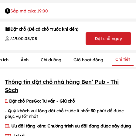
Sắp mở cửa: 19:00
Đặt chỗ (Để có chỗ trước khi đến)
.
19:00
.
08/08
Đặt chỗ ngay
2
Chi tiết
n ích
Ảnh
Chỉ đường
Giờ hoạt động
1
/
1
Thông tin đặt chỗ nhà hàng
Ben’ Pub - Thi
/
1
Sách
I.
Đặt chỗ PasGo
: Tư vấn - Giữ chỗ
- Quý khách vui lòng đặt chỗ trước ít nhất
30
phút để được
phục vụ tốt nhất
II.
Ưu đãi tặng kèm: Chương trình ưu đãi đang được xây dựng
III.
Lưu ý: