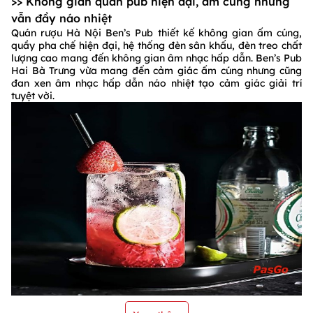
>> Không gian quán pub hiện đại, ấm cúng nhưng
vẫn đầy náo nhiệt
Quán rượu Hà Nội Ben’s Pub thiết kế không gian ấm cúng,
quầy pha chế hiện đại, hệ thống đèn sân khấu, đèn treo chất
lượng cao mang đến không gian âm nhạc hấp dẫn. Ben’s Pub
Hai Bà Trưng vừa mang đến cảm giác ấm cúng nhưng cũng
đan xen âm nhạc hấp dẫn náo nhiệt tạo cảm giác giải trí
tuyệt vời.