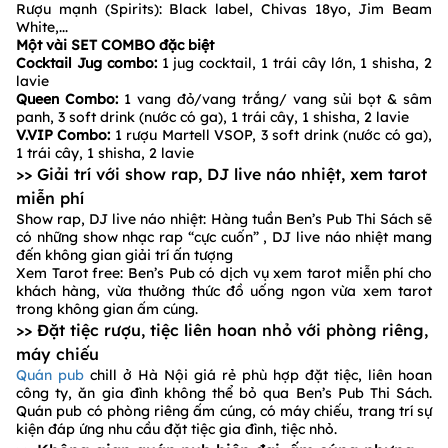
Rượu mạnh (Spirits): Black label, Chivas 18yo, Jim Beam
White,...
Một vài SET COMBO đặc biệt
Cocktail Jug combo:
1 jug cocktail, 1 trái cây lớn, 1 shisha, 2
lavie
Queen Combo:
1 vang đỏ/vang trắng/ vang sủi bọt & sâm
panh, 3 soft drink (nước có ga), 1 trái cây, 1 shisha, 2 lavie
V.VIP Combo:
1 rượu Martell VSOP, 3 soft drink (nước có ga),
1 trái cây, 1 shisha, 2 lavie
>> Giải trí với show rap, DJ live náo nhiệt, xem tarot
miễn phí
Show rap, DJ live náo nhiệt: Hàng tuần Ben’s Pub Thi Sách sẽ
có những show nhạc rap “cực cuốn” , DJ live náo nhiệt mang
đến không gian giải trí ấn tượng
Xem Tarot free: Ben’s Pub có dịch vụ xem tarot miễn phí cho
khách hàng, vừa thưởng thức đồ uống ngon vừa xem tarot
trong không gian ấm cúng.
>> Đặt tiệc rượu, tiệc liên hoan nhỏ với phòng riêng,
máy chiếu
Quán pub
chill ở Hà Nội giá rẻ phù hợp đặt tiệc, liên hoan
công ty, ăn gia đình không thể bỏ qua Ben’s Pub Thi Sách.
Quán pub có phòng riêng ấm cúng, có máy chiếu, trang trí sự
kiện đáp ứng nhu cầu đặt tiệc gia đình, tiệc nhỏ.