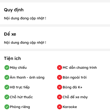
Quy định
Nội dung đang cập nhật !
Để xe
Nội dung đang cập nhật !
Tiện ích
Máy chiếu
MC dẫn chương trình
Âm thanh - ánh sáng
Bàn ngoài trời
HĐ trực tiếp
Bóng đá K+
Chỗ hút thuốc
Chỗ để xe máy
Phòng riêng
Karaoke