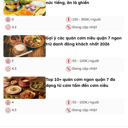
nức tiếng, ăn là ghiền
0
100 - 300K/người
4.2
Đang cập nhật
Gợi ý các quán cơm niêu quận 7 ngon
trứ danh đông khách nhất 2026
3
50 - 120K/người
4.5
Đang cập nhật
Top 10+ quán cơm ngon quận 7 đa
dạng từ cơm tấm đến cơm niêu
4
50 - 150K/người
4.5
Đang cập nhật