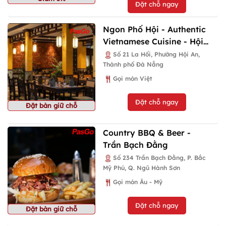
Đặt chỗ ngay
Ngon Phố Hội - Authentic
Vietnamese Cuisine - Hội
An
Số 21 La Hối, Phường Hội An,
Thành phố Đà Nẵng
Gọi món Việt
Đặt chỗ ngay
Đặt bàn giữ chỗ
Country BBQ & Beer -
Trần Bạch Đằng
Số 234 Trần Bạch Đằng, P. Bắc
Mỹ Phú, Q. Ngũ Hành Sơn
Gọi món Âu - Mỹ
Đặt chỗ ngay
Đặt bàn giữ chỗ