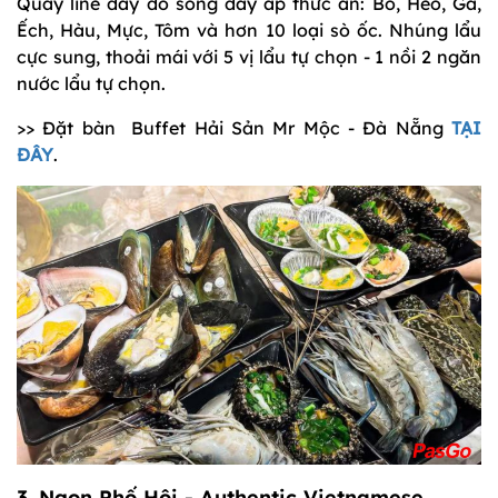
Quầy line đầy đồ sống đầy ắp thức ăn: Bò, Heo, Gà,
Ếch, Hàu, Mực, Tôm và hơn 10 loại sò ốc. Nhúng lẩu
cực sung, thoải mái với 5 vị lẩu tự chọn - 1 nồi 2 ngăn
nước lẩu tự chọn.
>> Đặt bàn Buffet Hải Sản Mr Mộc - Đà Nẵng
TẠI
ĐÂY
.
3. Ngon Phố Hội - Authentic Vietnamese