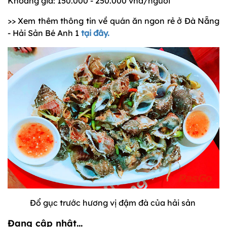
Khoảng giá: 150.000 - 250.000 vnđ/người
>> Xem thêm thông tin về quán ăn ngon rẻ ở Đà Nẵng
- Hải Sản Bé Anh 1
tại đây.
Đổ gục trước hương vị đậm đà của hải sản
Đang cập nhật...