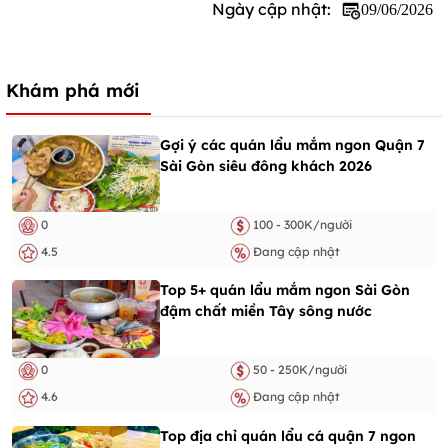
Ngày cập nhật:
09/06/2026
Khám phá mới
Gợi ý các quán lẩu mắm ngon Quận 7
Sài Gòn siêu đông khách 2026
0
100 - 300K/người
4.5
Đang cập nhật
Top 5+ quán lẩu mắm ngon Sài Gòn
đậm chất miền Tây sông nước
0
50 - 250K/người
4.6
Đang cập nhật
Top địa chỉ quán lẩu cá quận 7 ngon