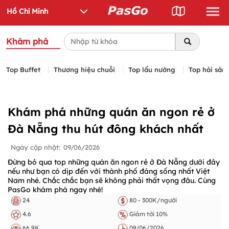
Khám phá
Top Buffet
Thương hiệu chuỗi
Top lẩu nướng
Top hải sản
Khám phá những quán ăn ngon rẻ ở
Đà Nẵng thu hút đông khách nhất
Ngày cập nhật:
09/06/2026
Đừng bỏ qua top những quán ăn ngon rẻ ở Đà Nẵng dưới đây
nếu như bạn có dịp đến với thành phố đáng sống nhất Việt
Nam nhé. Chắc chắc bạn sẽ không phải thất vọng đâu. Cùng
PasGo khám phá ngay nhé!
24
80 - 300K/người
4.6
Giảm tới 10%
66.9K
09/06/2026