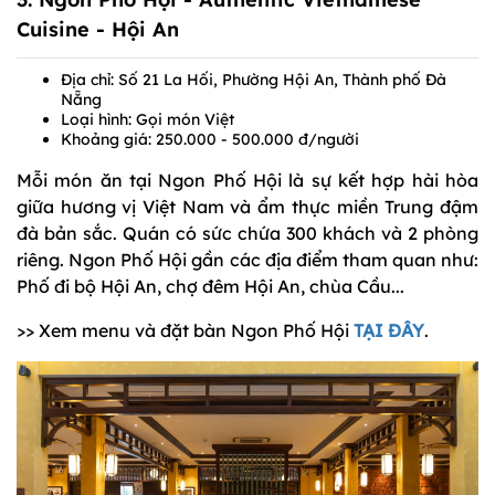
Cuisine - Hội An
Địa chỉ: Số 21 La Hối, Phường Hội An, Thành phố Đà
Nẵng
Loại hình: Gọi món Việt
Khoảng giá: 250.000 - 500.000 đ/người
Mỗi món ăn tại Ngon Phố Hội là sự kết hợp hài hòa
giữa hương vị Việt Nam và ẩm thực miền Trung đậm
đà bản sắc. Quán có sức chứa 300 khách và 2 phòng
riêng. Ngon Phố Hội gần các địa điểm tham quan như:
Phố đi bộ Hội An, chợ đêm Hội An, chùa Cầu...
>> Xem menu và đặt bàn Ngon Phố Hội
TẠI ĐÂY
.