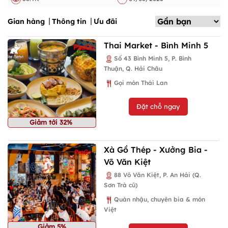
Gian hàng
Thông tin
Ưu đãi
Thai Market - Bình Minh 5
Số 43 Bình Minh 5, P. Bình
Thuận, Q. Hải Châu
Gọi món Thái Lan
Đặt chỗ ngay
Giảm tới 32%
Xà Gồ Thép - Xưởng Bia -
Võ Văn Kiệt
88 Võ Văn Kiệt, P. An Hải (Q.
Sơn Trà cũ)
Quán nhậu, chuyên bia & món
Việt
Giảm 5%