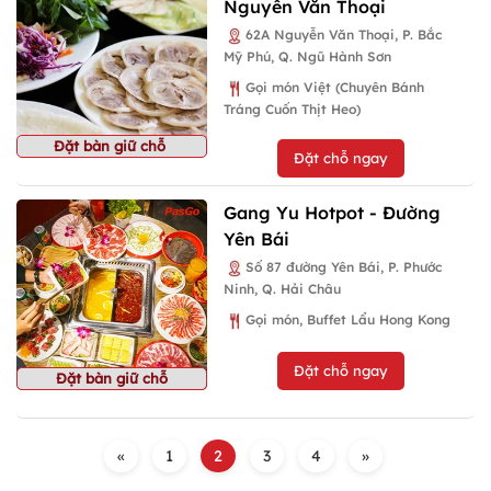
Nguyễn Văn Thoại
62A Nguyễn Văn Thoại, P. Bắc
Mỹ Phú, Q. Ngũ Hành Sơn
Gọi món Việt (Chuyên Bánh
Tráng Cuốn Thịt Heo)
Đặt bàn giữ chỗ
Đặt chỗ ngay
Gang Yu Hotpot - Đường
Yên Bái
Số 87 đường Yên Bái, P. Phước
Ninh, Q. Hải Châu
Gọi món, Buffet Lẩu Hong Kong
Đặt chỗ ngay
Đặt bàn giữ chỗ
«
1
2
3
4
»