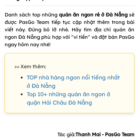
Danh sách top những
quán ăn ngon rẻ ở Đà Nẵng
sẽ
được PasGo Team tiếp tục cập nhật thêm trong bài
viết này. Đừng bỏ lỡ nhé. Hãy tìm địa chỉ quán ăn
ngon Đà Nẵng phù hợp với "ví tiền" và đặt bàn PasGo
ngay hôm nay nhé!
>> Xem thêm:
TOP nhà hàng ngon nổi tiếng nhất
ở Đà Nẵng
Top 10+ những quán ăn ngon ở
quận Hải Châu Đà Nẵng
Tác giả:
Thanh Mai - PasGo Team