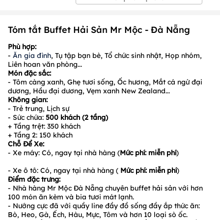
Tóm tắt Buffet Hải Sản Mr Mộc - Đà Nẵng
Phù hợp:
-
Ăn gia đình
, Tụ tập bạn bè, Tổ chức sinh nhật, Họp nhóm,
Liên hoan văn phòng...
Món đặc sắc:
- Tôm càng xanh, Ghẹ tươi sống, Ốc hương, Mắt cá ngừ đại
dương, Hầu đại dương, Vẹm xanh New Zealand...
Không gian:
- Trẻ trung, Lịch sự
- Sức chứa:
500
khách (2 tầng)
+ Tầng trệt: 350 khách
+ Tầng 2: 150 khách
Chỗ Để Xe:
- Xe máy: Có, ngay tại nhà hàng (
Mức phí: miễn phí
)
- Xe ô tô: Có, ngay tại nhà hàng (
Mức phí: miễn phí
)
Điểm đặc trưng:
- Nhà hàng Mr Mộc Đà Nẵng chuyên buffet hải sản với hơn
100 món ăn kèm và bia tươi mát lạnh.
- Nướng cực đã với quầy line đầy đồ sống đầy ắp thức ăn:
Bò, Heo, Gà, Ếch, Hàu, Mực, Tôm và hơn 10 loại sò ốc.