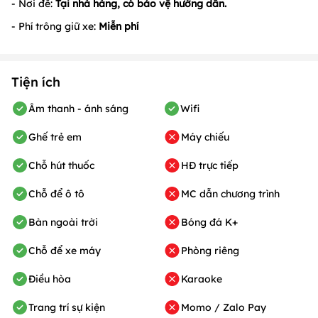
- Nơi để:
Tại nhà hàng, có bảo vệ hướng dẫn.
- Phí trông giữ xe:
Miễn phí
Tiện ích
Âm thanh - ánh sáng
Wifi
Ghế trẻ em
Máy chiếu
Chỗ hút thuốc
HĐ trực tiếp
Chỗ để ô tô
MC dẫn chương trình
Bàn ngoài trời
Bóng đá K+
Chỗ để xe máy
Phòng riêng
Điều hòa
Karaoke
Trang trí sự kiện
Momo / Zalo Pay