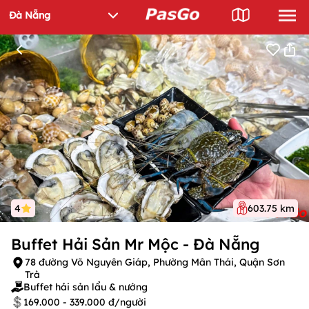
4
603.75 km
Buffet Hải Sản Mr Mộc - Đà Nẵng
78 đường Võ Nguyên Giáp, Phường Mân Thái, Quận Sơn
Trà
Buffet hải sản lẩu & nướng
169.000 - 339.000 đ/người