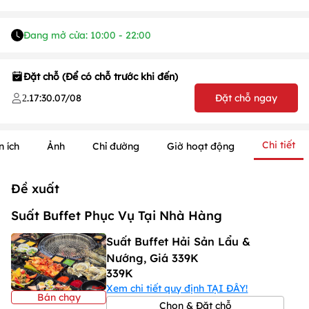
Đang mở cửa: 10:00 - 22:00
Đặt chỗ (Để có chỗ trước khi đến)
.
17:30
.
07/08
Đặt chỗ ngay
2
1
/
1
/
1
Chi tiết
n ích
Ảnh
Chỉ đường
Giờ hoạt động
Đề xuất
Suất Buffet Phục Vụ Tại Nhà Hàng
Suất Buffet Hải Sản Lẩu &
Nướng, Giá 339K
339K
Xem chi tiết quy định TẠI ĐÂY!
Bán chạy
Chọn & Đặt chỗ