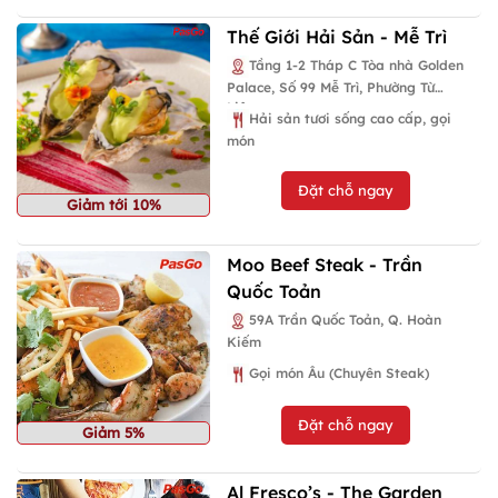
Thế Giới Hải Sản - Mễ Trì
Tầng 1-2 Tháp C Tòa nhà Golden
Palace, Số 99 Mễ Trì, Phường Từ
Liêm
Hải sản tươi sống cao cấp, gọi
món
Đặt chỗ ngay
Giảm tới 10%
Moo Beef Steak - Trần
Quốc Toản
59A Trần Quốc Toản, Q. Hoàn
Kiếm
Gọi món Âu (Chuyên Steak)
Đặt chỗ ngay
Giảm 5%
Al Fresco’s - The Garden