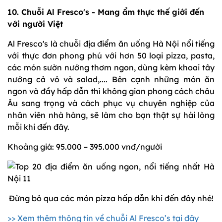
10. Chuỗi Al Fresco's - Mang ẩm thực thế giới đến
với người Việt
Al Fresco's là chuỗi địa điểm ăn uống Hà Nội nổi tiếng
với thực đơn phong phú với hơn 50 loại pizza, pasta,
các món sườn nướng thơm ngon, dùng kèm khoai tây
nướng cả vỏ và salad,.... Bên cạnh những món ăn
ngon và đầy hấp dẫn thì không gian phong cách châu
Âu sang trọng và cách phục vụ chuyên nghiệp của
nhân viên nhà hàng, sẽ làm cho bạn thật sự hài lòng
mỗi khi đến đây.
Khoảng giá: 95.000 – 395.000 vnđ/người
Đừng bỏ qua các món pizza hấp dẫn khi đến đây nhé!
>> Xem thêm thông tin về chuỗi Al Fresco’s tại đây