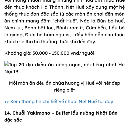
Với mong muốn mang những tinh hoa ẩm thực Huế
đến thực khách Hà Thành, Nét Huế xây dựng một hệ
thống thực đơn đặc sắc từ các món ăn chơi đến món
ăn chính mang đậm “chất Huế”. Nào là Bún bò huế,
Nem lụi, Bánh bột lọc, Bánh ram ít, Cơm hến, Lẩu bò
lá giang, Đuôi bò hầm ngũ vị,… đầy hấp dẫn cho thực
khách sẽ tha hồ thưởng thức khi đến đây.
Khoảng giá: 50.000 - 150.000 vnđ/người
Mỗi món ăn đều ẩn chứa hương vị Huế với nét đẹp
riêng biệt
>> Xem thông tin chi tiết về chuỗi Nét Huế tại đây
14. Chuỗi Yakimono – Buffet lẩu nướng Nhật Bản
đặc sắc