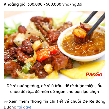
Khoảng giá: 300.000 - 500.000 vnđ/người
Dê ré nướng tảng, dê ré ủ trấu, dê ré dược thiện, lẩu
cháo dê ré,... đủ món dê ngon cho bạn lựa chọn
>> Xem thêm thông tin chi tiết về chuỗi Dê Ré Song
Dương
tại đây!