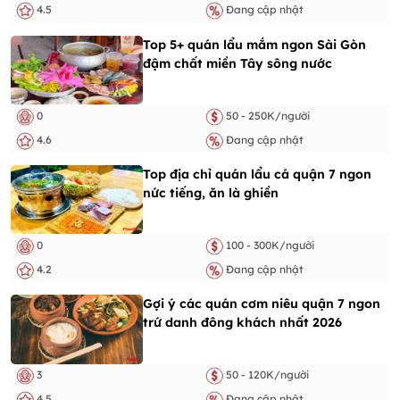
4.5
Đang cập nhật
Top 5+ quán lẩu mắm ngon Sài Gòn
đậm chất miền Tây sông nước
0
50 - 250K/người
4.6
Đang cập nhật
Top địa chỉ quán lẩu cá quận 7 ngon
nức tiếng, ăn là ghiền
0
100 - 300K/người
4.2
Đang cập nhật
Gợi ý các quán cơm niêu quận 7 ngon
trứ danh đông khách nhất 2026
3
50 - 120K/người
4.5
Đang cập nhật