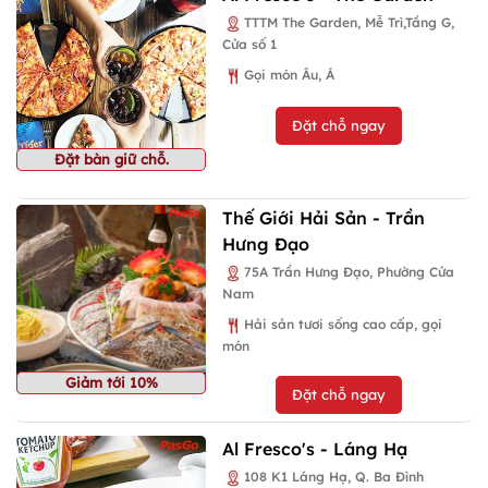
TTTM The Garden, Mễ Trì,Tầng G,
Cửa số 1
Gọi món Âu, Á
Đặt chỗ ngay
Đặt bàn giữ chỗ.
Thế Giới Hải Sản - Trần
Hưng Đạo
75A Trần Hưng Đạo, Phường Cửa
Nam
Hải sản tươi sống cao cấp, gọi
món
Giảm tới 10%
Đặt chỗ ngay
Al Fresco's - Láng Hạ
108 K1 Láng Hạ, Q. Ba Đình