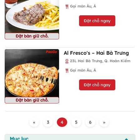
Gọi món Âu, Á
Đặt chỗ ngay
Đặt bàn giữ chỗ.
Al Fresco's – Hai Bà Trưng
23L Hai Bà Trưng, Q. Hoàn Kiếm
Gọi món Âu, Á
Đặt chỗ ngay
Đặt bàn giữ chỗ.
«
3
4
5
6
»
Mục lục