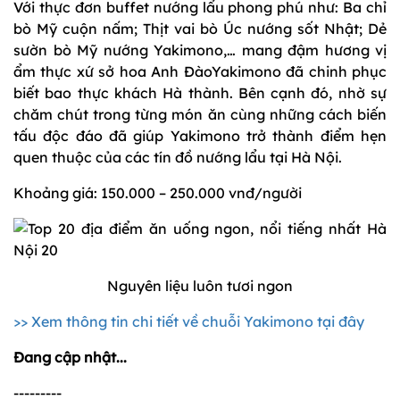
Với thực đơn buffet nướng lẩu phong phú như: Ba chỉ
bò Mỹ cuộn nấm; Thịt vai bò Úc nướng sốt Nhật; Dẻ
sườn bò Mỹ nướng Yakimono,… mang đậm hương vị
ẩm thực xứ sở hoa Anh ĐàoYakimono đã chinh phục
biết bao thực khách Hà thành. Bên cạnh đó, nhờ sự
chăm chút trong từng món ăn cùng những cách biến
tấu độc đáo đã giúp Yakimono trở thành điểm hẹn
quen thuộc của các tín đồ nướng lẩu tại Hà Nội.
Khoảng giá: 150.000 – 250.000 vnđ/người
Nguyên liệu luôn tươi ngon
>> Xem thông tin chi tiết về chuỗi Yakimono tại đây
Đang cập nhật...
---------