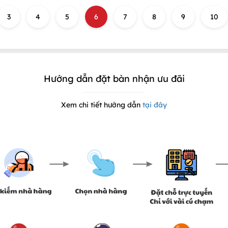
3
4
5
6
7
8
9
10
Hướng dẫn đặt bàn nhận ưu đãi
Xem chi tiết hướng dẫn
tại đây