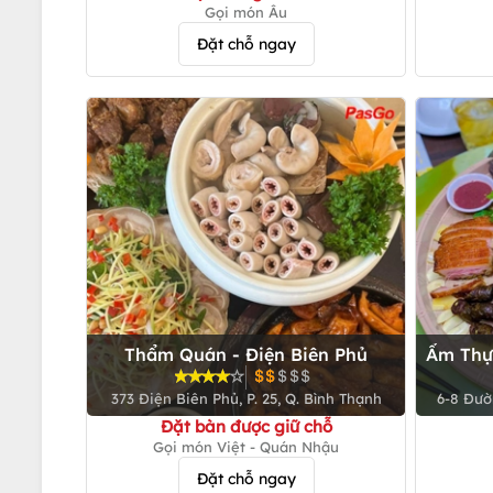
Gọi món Âu
Đặt chỗ ngay
Thẩm Quán - Điện Biên Phủ
Ẩm Thự
373 Điện Biên Phủ, P. 25, Q. Bình Thạnh
6-8 Đườn
Đặt bàn được giữ chỗ
Gọi món Việt - Quán Nhậu
Đặt chỗ ngay