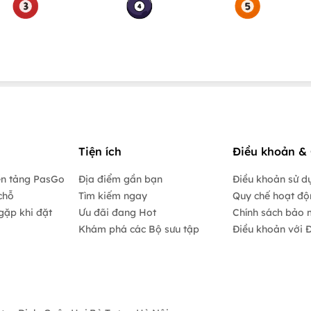
Tiện ích
Điều khoản & 
ền tảng PasGo
Địa điểm gần bạn
Điều khoản sử d
chỗ
Tìm kiếm ngay
Quy chế hoạt đ
gặp khi đặt
Ưu đãi đang Hot
Chính sách bảo 
Khám phá các Bộ sưu tập
Điều khoản với Đ