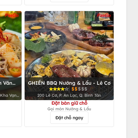
m Văn
GHIỀN BBQ Nướng & Lẩu - Lê Cơ
 Kha Vạn
200 Lê Cơ, P. An Lạc, Q. Bình Tân
Thủ Đức
Đặt bàn giữ chỗ
Gọi món Nướng & Lẩu
Đặt chỗ ngay