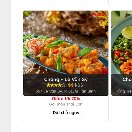
Chang - Lê Văn Sỹ
Cha
357 Lê Văn Sỹ, P. 01, Q. Tân Bình
Tầng Tr
V
Giảm tới 20%
Gọi món Thái Lan
Đặt chỗ ngay