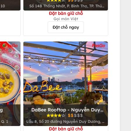
 10
Số 14B Thống Nhất, P. Bình Thọ, TP. Thủ
Đức
Đặt bàn giữ chỗ
Gọi món Việt
Đặt chỗ ngay
ng
DaBee Rooftop - Nguyễn Duy
Dương
 Q. 1
Lầu 8, Số 20 đường Nguyễn Duy Dương, P.
8, Q. 5
Đặt bàn giữ chỗ