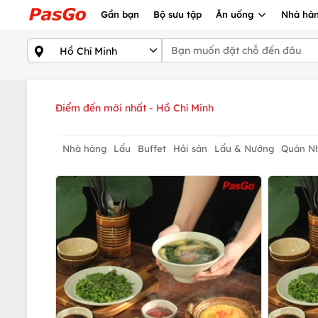
Gần bạn
Bộ sưu tập
Ăn uống
Nhà hàn
Điểm đến mới nhất - Hồ Chí Minh
Nhà hàng
Lẩu
Buffet
Hải sản
Lẩu & Nướng
Quán N