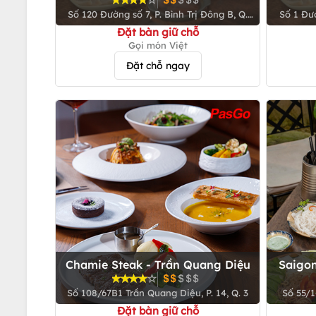
Số 120 Đường số 7, P. Bình Trị Đông B, Q.
Số 1 Đườ
Bình Tân
Đặt bàn giữ chỗ
Gọi món Việt
Đặt chỗ ngay
Chamie Steak - Trần Quang Diệu
Saigon
Số 108/67B1 Trần Quang Diệu, P. 14, Q. 3
Số 55/1
Đặt bàn giữ chỗ