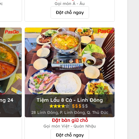
Ốc
Gọi món Á - Âu
Đặt chỗ ngay
ng 24
Tiệm Lẩu 8 Cá - Linh Đông
6
28 Linh Đông, P. Linh Đông, Q. Thủ Đức
Đặt bàn giữ chỗ
Gọi món Việt - Quán Nhậu
Đặt chỗ ngay