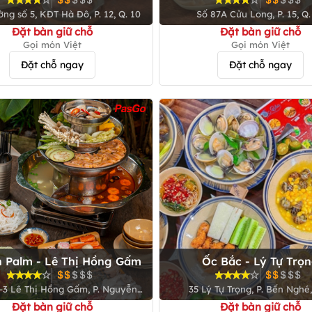
ng số 5, KĐT Hà Đô, P. 12, Q. 10
Số 87A Cửu Long, P. 15, Q.
Đặt bàn giữ chỗ
Đặt bàn giữ chỗ
Gọi món Việt
Gọi món Việt
Đặt chỗ ngay
Đặt chỗ ngay
 Palm - Lê Thị Hồng Gấm
Ốc Bắc - Lý Tự Trọ
-3 Lê Thị Hồng Gấm, P. Nguyễn
35 Lý Tự Trọng, P. Bến Nghé,
Thái Bình, Q.1
Đặt bàn giữ chỗ
Đặt bàn giữ chỗ