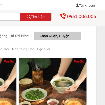
Tài khoản
0931.006.005
Tìm kiếm
ện tại
Hồ Chí Minh
:
n Thái
Món Trung Hoa
Tiệc cưới