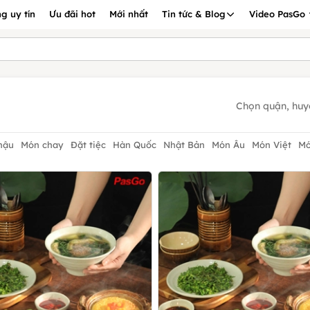
g uy tín
Ưu đãi hot
Mới nhất
Tin tức & Blog
Video PasGo
Chọn quận, huy
hậu
Món chay
Đặt tiệc
Hàn Quốc
Nhật Bản
Món Âu
Món Việt
Mó