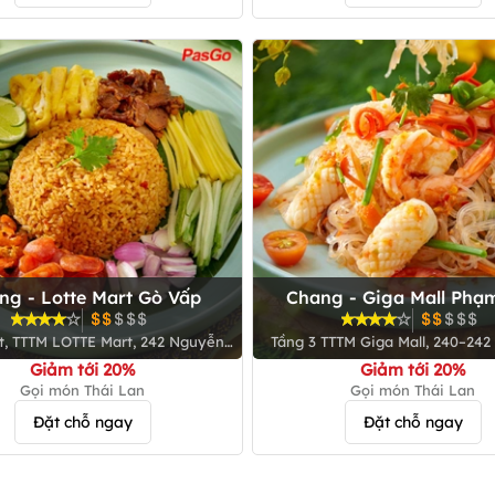
ng - Lotte Mart Gò Vấp
Chang - Giga Mall Phạ
Đồng
ệt, TTTM LOTTE Mart, 242 Nguyễn
Tầng 3 TTTM Giga Mall, 240–242
ăn Lượng, P. 10, Q. Gò Vấp
Cân, P. Hiệp Bình Chánh, Q. 
Giảm tới 20%
Giảm tới 20%
Gọi món Thái Lan
Gọi món Thái Lan
Đặt chỗ ngay
Đặt chỗ ngay