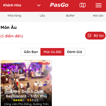
Nhà hàng
Lẩu
Buffet
Hải sản
Món Âu
Bộ lọc
(1 điểm đến)
Gần Bạn
Mức Ưu Đãi
Đánh Giá
Story Beach Club
Restaurant - Trần Phú
|
Công viên Phù Đổng, Đường Trần