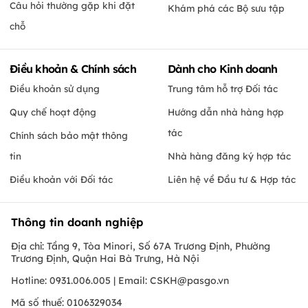
Câu hỏi thường gặp khi đặt
Khám phá các Bộ sưu tập
chỗ
Điều khoản & Chính sách
Dành cho Kinh doanh
Điều khoản sử dụng
Trung tâm hỗ trợ Đối tác
Quy chế hoạt động
Hướng dẫn nhà hàng hợp
tác
Chính sách bảo mật thông
tin
Nhà hàng đăng ký hợp tác
Điều khoản với Đối tác
Liên hệ về Đầu tư & Hợp tác
Thông tin doanh nghiệp
Địa chỉ: Tầng 9, Tòa Minori, Số 67A Trương Định, Phường
Trương Định, Quận Hai Bà Trưng, Hà Nội
Hotline: 0931.006.005 | Email:
CSKH@pasgo.vn
Mã số thuế: 0106329034