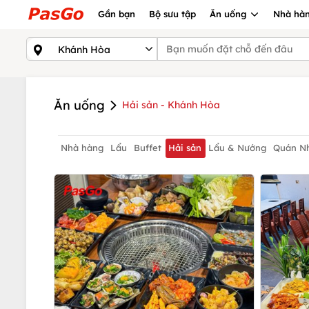
Gần bạn
Bộ sưu tập
Ăn uống
Nhà hàn
Ăn uống
Hải sản - Khánh Hòa
Nhà hàng
Lẩu
Buffet
Hải sản
Lẩu & Nướng
Quán N