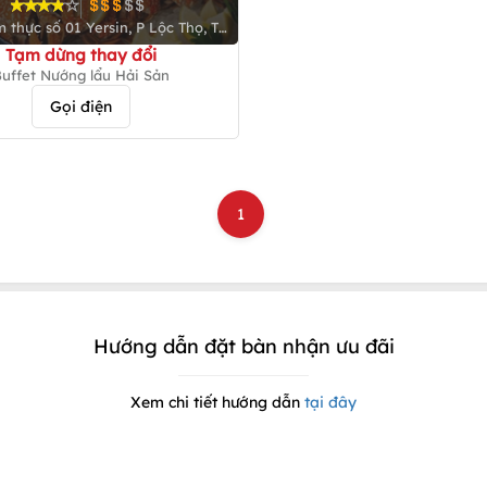
 thực số 01 Yersin, P Lộc Thọ, TP
Nha Trang
Tạm dừng thay đổi
uffet Nướng lẩu Hải Sản
Gọi điện
1
Hướng dẫn đặt bàn nhận ưu đãi
Xem chi tiết hướng dẫn
tại đây