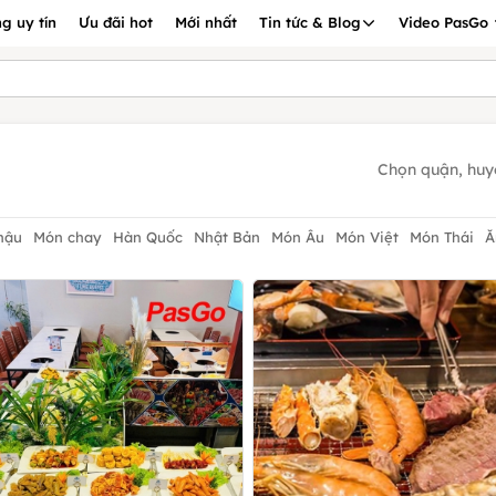
g uy tín
Ưu đãi hot
Mới nhất
Tin tức & Blog
Video PasGo
Chọn quận, huy
hậu
Món chay
Hàn Quốc
Nhật Bản
Món Âu
Món Việt
Món Thái
Ă