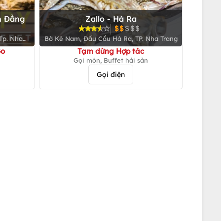
h Đằng
Zallo - Hà Ra
Tp. Nha
Bờ Kè Nam, Đầu Cầu Hà Ra, TP. Nha Trang
Go
Tạm dừng Hợp tác
Gọi món, Buffet hải sản
Gọi điện