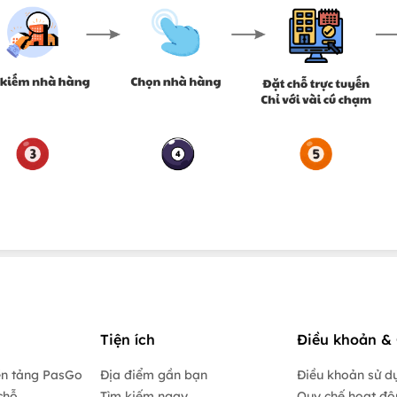
Tiện ích
Điều khoản & 
ền tảng PasGo
Địa điểm gần bạn
Điều khoản sử d
chỗ
Tìm kiếm ngay
Quy chế hoạt đ