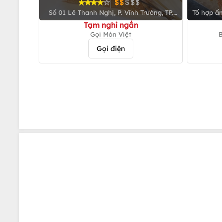
Nghị
Số 01 Lê Thanh Nghị, P. Vĩnh Trường, TP.
Tổ hợp ẩm
Nha Trang
Tạm nghỉ ngắn
Gọi Món Việt
B
Gọi điện