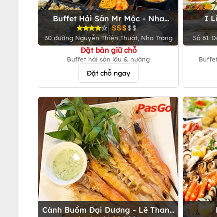
Buffet Hải Sản Mr Mộc - Nha
I L
Trang
30 đường Nguyễn Thiện Thuật, Nha Trang
Số 61 Đ
Đặt bàn giữ chỗ
Buffet hải sản lẩu & nướng
Buffe
Đặt chỗ ngay
Cánh Buồm Đại Dương - Lê Thanh