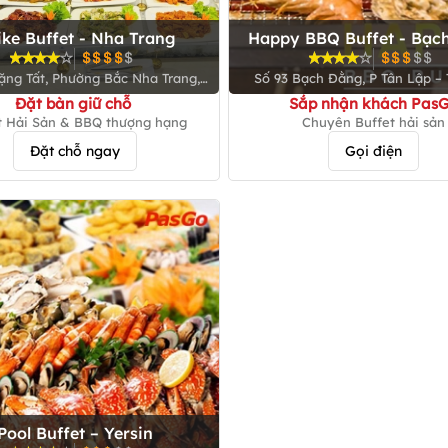
ike Buffet - Nha Trang
Happy BBQ Buffet - Bạc
ặng Tất, Phường Bắc Nha Trang,
Số 93 Bạch Đằng, P Tân Lập – 
Tỉnh Khánh Hòa
Trang
Đặt bàn giữ chỗ
Sắp nhận khách Pas
t Hải Sản & BBQ thượng hạng
Chuyên Buffet hải sản
Đặt chỗ ngay
Gọi điện
Pool Buffet – Yersin