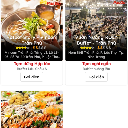
Hotpot Story - Vincom
Vườn Nướng ROLY
Trần Phú
Buffet - Trần Phú
|
|
Vincom Trần Phú, Tầng L3, Lô L3-
Hẻm 86B Trần Phú, P. Lộc Thọ , Tp.
06, Sô 78-80 Trần Phú, P. Lộc Thọ,
Nha Trang
TP. Nha Trang
Tạm dừng Hợp tác
Tạm nghỉ ngắn
Buffet Lẩu Châu Á
Buffet nướng lẩu
Gọi điện
Gọi điện