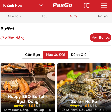
Nhà hàng
Lẩu
Buffet
Hải sản
Buffet
Bộ lọc
(7 điểm đến)
Gần Bạn
Mức Ưu Đãi
Đánh Giá
Happy BBQ Buffet -
Bạch Đằng
Zallo - Hà Ra
|
|
Số 93 Bạch Đằng, P Tân Lập – Tp.
Bờ Kè Nam, Đầu Cầu Hà Ra, TP.