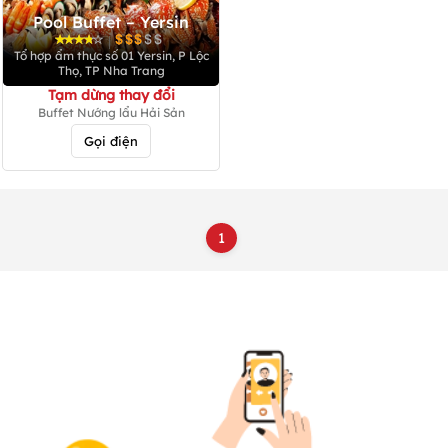
Pool Buffet – Yersin
|
Tổ hợp ẩm thực số 01 Yersin, P Lộc
Thọ, TP Nha Trang
Tạm dừng thay đổi
Buffet Nướng lẩu Hải Sản
Gọi điện
1