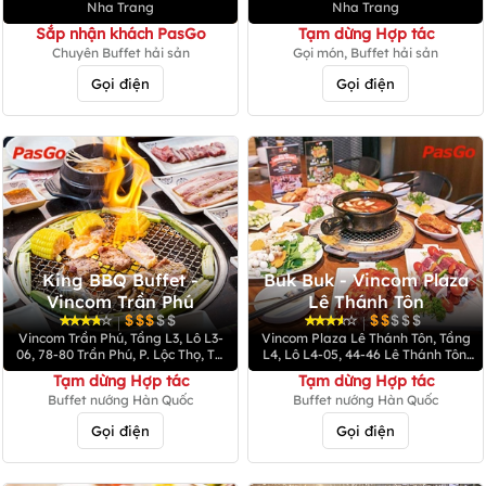
Nha Trang
Nha Trang
Sắp nhận khách PasGo
Tạm dừng Hợp tác
Chuyên Buffet hải sản
Gọi món, Buffet hải sản
Gọi điện
Gọi điện
King BBQ Buffet -
Buk Buk - Vincom Plaza
Vincom Trần Phú
Lê Thánh Tôn
|
|
Vincom Trần Phú, Tầng L3, Lô L3-
Vincom Plaza Lê Thánh Tôn, Tầng
06, 78-80 Trần Phú, P. Lộc Thọ, TP.
L4, Lô L4-05, 44-46 Lê Thánh Tôn,
Nha Trang
P. Lộc Thọ, TP. Nha Trang
Tạm dừng Hợp tác
Tạm dừng Hợp tác
Buffet nướng Hàn Quốc
Buffet nướng Hàn Quốc
Gọi điện
Gọi điện