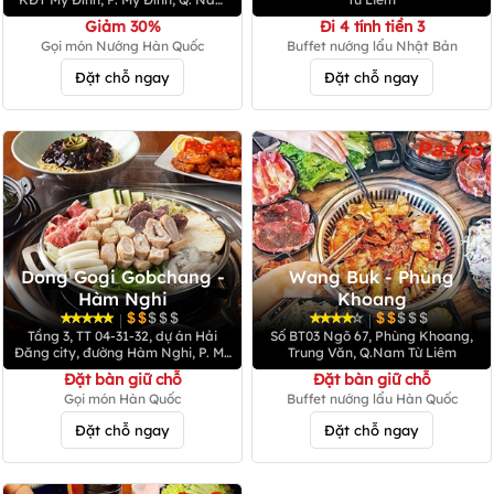
Từ Liêm
Giảm 30%
Đi 4 tính tiền 3
Gọi món Nướng Hàn Quốc
Buffet nướng lẩu Nhật Bản
Đặt chỗ ngay
Đặt chỗ ngay
Dong Gogi Gobchang -
Wang Buk - Phùng
Hàm Nghi
Khoang
|
|
Tầng 3, TT 04-31-32, dự án Hải
Số BT03 Ngõ 67, Phùng Khoang,
Đăng city, đường Hàm Nghi, P. Mỹ
Trung Văn, Q.Nam Từ Liêm
Đình 2, Q. Nam Từ Liêm
Đặt bàn giữ chỗ
Đặt bàn giữ chỗ
Gọi món Hàn Quốc
Buffet nướng lẩu Hàn Quốc
Đặt chỗ ngay
Đặt chỗ ngay