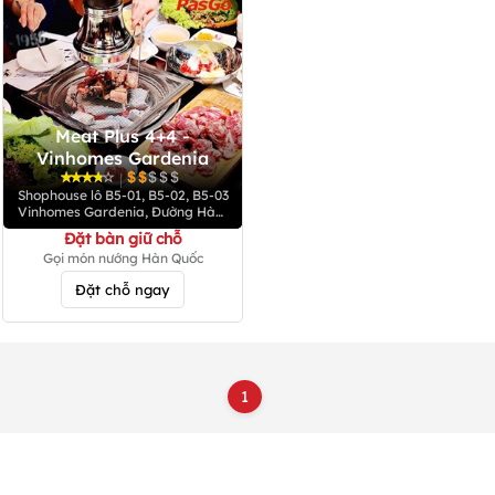
Meat Plus 4+4 -
Vinhomes Gardenia
|
Shophouse lô B5-01, B5-02, B5-03
Vinhomes Gardenia, Đường Hàm
Nghi, P. Cầu Diễn, Q. Nam Từ Liêm
Đặt bàn giữ chỗ
Gọi món nướng Hàn Quốc
Đặt chỗ ngay
1