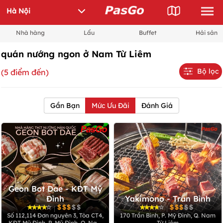
Nhà hàng
Lẩu
Buffet
Hải sản
quán nướng ngon ở Nam Từ Liêm
Bộ lọc
(5 điểm đến)
Gần Bạn
Mức Ưu Đãi
Đánh Giá
Geon Bot Dae - KĐT Mỹ
Đình
Yakimono - Trần Bình
|
|
Số 112,114 Đơn nguyên 3, Tòa CT4,
170 Trần Bình, P. Mỹ Đình, Q. Nam
KĐT Mỹ Đình, P. Mỹ Đình, Q. Nam
Từ Liêm