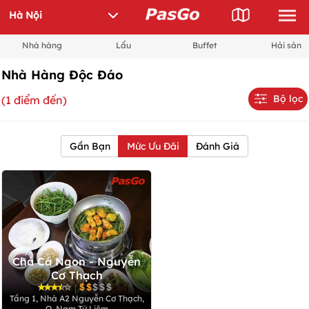
Nhà hàng
Lẩu
Buffet
Hải sản
Nhà Hàng Độc Đáo
Bộ lọc
(1 điểm đến)
Gần Bạn
Mức Ưu Đãi
Đánh Giá
Chả Cá Ngon - Nguyễn
Cơ Thạch
|
Tầng 1, Nhà A2 Nguyễn Cơ Thạch,
Q. Nam Từ Liêm