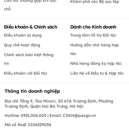
Câu hỏi thường gặp khi đặt
Khám phá các Bộ sưu tập
chỗ
Điều khoản & Chính sách
Dành cho Kinh doanh
Điều khoản sử dụng
Trung tâm hỗ trợ Đối tác
Quy chế hoạt động
Hướng dẫn nhà hàng hợp
tác
Chính sách bảo mật thông
tin
Nhà hàng đăng ký hợp tác
Điều khoản với Đối tác
Liên hệ về Đầu tư & Hợp tác
Thông tin doanh nghiệp
Địa chỉ: Tầng 9, Tòa Minori, Số 67A Trương Định, Phường
Trương Định, Quận Hai Bà Trưng, Hà Nội
Hotline: 0931.006.005 | Email:
CSKH@pasgo.vn
Mã số thuế: 0106329034