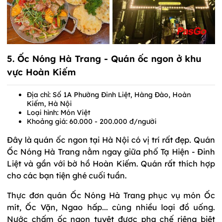
5. Ốc Nóng Hà Trang - Quán ốc ngon ở khu
vực Hoàn Kiếm
Địa chỉ: Số 1A Phường Đinh Liệt, Hàng Đào, Hoàn
Kiếm, Hà Nội
Loại hình: Món Việt
Khoảng giá: 60.000 - 200.000 đ/người
Đây là quán ốc ngon tại Hà Nội có vị trí rất đẹp. Quán
Ốc Nóng Hà Trang nằm ngay giữa phố Tạ Hiện - Đinh
Liệt và gần với bờ hồ Hoàn Kiếm. Quán rất thích hợp
cho các bạn tiện ghé cuối tuần.
Thực đơn quán Ốc Nóng Hà Trang phục vụ món Ốc
mít, Ốc Vặn, Ngao hấp... cùng nhiều loại đồ uống.
Nước chấm ốc ngon tuyệt được pha chế riêng biệt