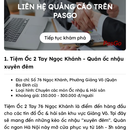
LIÊN HỆ QUẢNG CÁO TRÊN
PASGO
Tiếp tục khám phá
1.
Tiệm Ốc 2 Tay Ngọc Khánh
- Quán ốc nhậu
xuyên đêm
Địa chỉ: Số 76 Ngọc Khánh, Phường Giảng Võ (Quận
Ba Đình cũ)
Loại hình: Chuyên các món Ốc nhậu & Hải sản
Khoảng giá: 150.000 - 300.000 đ/người
Tiệm Ốc 2 Tay 76 Ngọc Khánh là điểm đến hàng đầu
cho các tín đồ Ốc & hải sản khu vực Giảng Võ. Tại đây
sẽ mang đến những kèo ốc nhậu "xuyên đêm". Quán
ốc ngon Hà Nội này mở cửa phục vụ từ 16h - 3h sáng