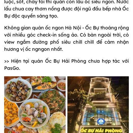
luộc, sốt, cháy tỏi thì quán còn lẩu ốc siêu ngon. Nước
lẩu chua cay thơm nồng được đội ngũ đầu bếp nhà Ốc
Bự độc quyền sáng tạo.
Không gian quán ốc ngon Hà Nội - Ốc Bự thoáng rộng
với nhiều góc check-in sống ảo. Có bàn ngoài trời, có
view ngắm đường phố siêu chill chill để cảm nhận
hương vị ốc ngngon nhất.
>> Hiện tại quán Ốc Bự Hải Phòng chưa hợp tác với
PasGo.