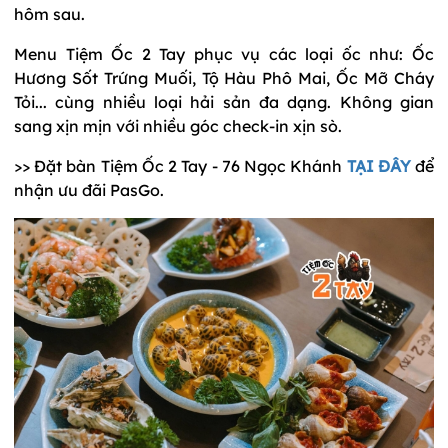
hôm sau.
Menu Tiệm Ốc 2 Tay phục vụ các loại ốc như: Ốc
Hương Sốt Trứng Muối, Tộ Hàu Phô Mai, Ốc Mỡ Cháy
Tỏi... cùng nhiều loại hải sản đa dạng. Không gian
sang xịn mịn với nhiều góc check-in xịn sò.
>> Đặt bàn Tiệm Ốc 2 Tay - 76 Ngọc Khánh
TẠI ĐÂY
để
nhận ưu đãi PasGo.