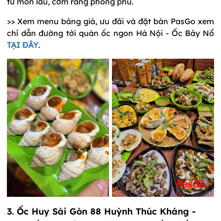
từ món lẩu, cơm rang phong phú.
>> Xem menu bảng giá, ưu đãi và đặt bàn PasGo xem
chỉ dẫn đường tới quán ốc ngon Hà Nội - Ốc Bảy Nổ
TẠI ĐÂY
.
3.
Ốc Huy Sài Gòn 88 Huỳnh Thúc Kháng
-