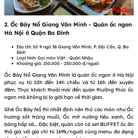
2.
Ốc Bảy Nổ Giang Văn Minh
- Quán ốc ngon
Hà Nội ở Quận Ba Đình
Địa chỉ: Số 9 ngõ 36 Giang Văn Minh, P. Đội Cấn, Q. Ba
Đình
Loại hình: Gọi món Việt - Quán Nhậu
Khoảng giá: 150.000 - 250.000 đ/người
Ốc Bảy Nổ Giang Văn Minh là quán ốc ngon ở Hà Nội
phục vụ từ 10h đến 14h chiều và từ 16h đến xuyên
đêm. Thực khách thoải mái đến quán thưởng thức ốc
ngon mà không bị lo giới hạn về thời gian.
Ghé Ốc Bảy Nổ thì nhất định nên thử các món như Ốc
hương sốt trứng muối, Ốc mít nướng tiêu xanh, Ốc
bông hấp sả... Đặc biệt, quán còn có set BUFFET ốc ăn
thả giá với giá chỉ từ 169k/người cùng menu đa dạng