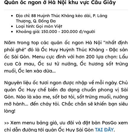
Quán ốc ngon ở Hà Nội khu vực Cầu Giấy
Địa chỉ: 88 Huỳnh Thúc Kháng kéo dài, P. Láng
Thượng, Q. Đống Đa
Loại hình: Gọi món Việt
Khoảng giá: 150.000 - 200.000 đ/người
Năm trong top các quán ốc ngon Hà Nội "nhất định
phải ghé" đó là Ốc Huy Huỳnh Thúc Kháng - Đặc sản
ốc Sài Gòn. Menu cực đỉnh với hơn 200 lựa chọn: Lẩu
cua Cà mau, Ốc sư tử nướng, Ốc hương sốt trứng
muối, Ốc len xào dừa...
Nguyên liệu ốc tươi ngon được nhập về mỗi ngày. Chủ
quán Ốc Huy chế biến đa dạng chuẩn phong vị Sài
Gòn. Nào là xào me, sốt bơ tỏi, sốt trứng muối, nướng
mỡ hành... đến cháy tỏi. Chắc chắn sẽ khiến bạn siêu
lòng!
>> Xem menu bảng giá, ưu đãi và đặt bàn PasGo xem
chỉ dẫn đường tới quán Ốc Huy Sài Gòn
TẠI ĐÂY
.