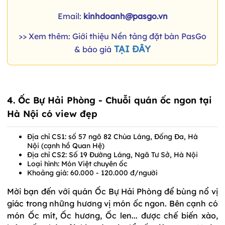
Email:
kinhdoanh@pasgo.vn
>> Xem thêm: Giới thiệu Nền tảng đặt bàn PasGo
TẠI ĐÂY
& báo giá
4. Ốc Bự Hải Phòng - Chuỗi quán ốc ngon tại
Hà Nội có view đẹp
Địa chỉ CS1: số 57 ngõ 82 Chùa Láng, Đống Đa, Hà
Nội (cạnh hồ Quan Hệ)
Địa chỉ CS2: Số 19 Đường Láng, Ngã Tư Sở, Hà Nội
Loại hình: Món Việt chuyên ốc
Khoảng giá: 60.000 - 120.000 đ/người
Mời bạn đến với quán Ốc Bự Hải Phòng để bùng nổ vị
giác trong những hương vị món ốc ngon. Bên cạnh có
món Ốc mít, Ốc hương, Ốc len... được chế biến xào,