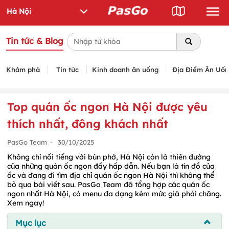
Tin tức & Blog
Khám phá
Tin tức
Kinh doanh ăn uống
Địa Điểm Ăn Uố
Top quán ốc ngon Hà Nội được yêu
thích nhất, đông khách nhất
PasGo Team
-
30/10/2025
Không chỉ nổi tiếng với bún phở, Hà Nội còn là thiên đường
của những quán ốc ngon đầy hấp dẫn. Nếu bạn là tín đồ của
ốc và đang đi tìm địa chỉ quán ốc ngon Hà Nội thì không thể
bỏ qua bài viết sau. PasGo Team đã tổng hợp các quán ốc
ngon nhất Hà Nội, có menu đa dạng kèm mức giá phải chăng.
Xem ngay!
Mục lục