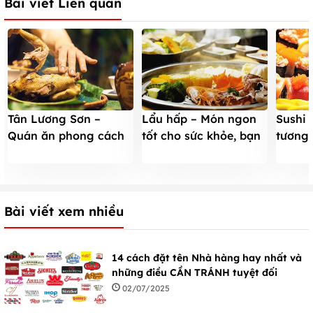
Bài viết Liên quan
Tân Lương Sơn –
Lẩu hấp – Món ngon
Sushi 
Quán ăn phong cách
tốt cho sức khỏe, bạn
tương
thời “Thuỷ Hử”
đã thử chưa?
biệt
Bài viết xem nhiều
14 cách đặt tên Nhà hàng hay nhất và
những điều CẦN TRÁNH tuyệt đối
02/07/2025