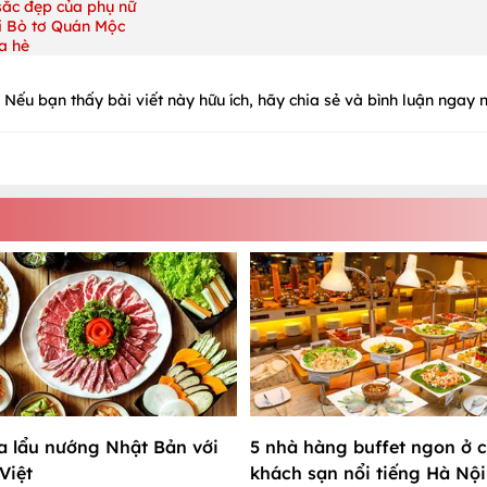
sắc đẹp của phụ nữ
i Bò tơ Quán Mộc
ỉa hè
Nếu bạn thấy bài viết này hữu ích, hãy chia sẻ và bình luận ngay n
a lẩu nướng Nhật Bản với
5 nhà hàng buffet ngon ở 
Việt
khách sạn nổi tiếng Hà Nội