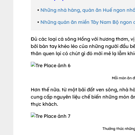
•
Những nhà hàng, quán ăn Huế ngon nhấ
•
Những quán ăn miền Tây Nam Bộ ngon đú
Đủ các loại cá sông Hồng với hương thơm, vị
bởi bàn tay khéo léo của những người đầu 
thân quen lại có chút gì đó mới mẻ lạ lẫm khi
Mỗi món ăn đ
Hơn thế nữa. từ một bãi đất ven sông, nhà hàn
cung cấp nguyên liệu chế biến những món ăn
thực khách.
Thưởng thức nhữn