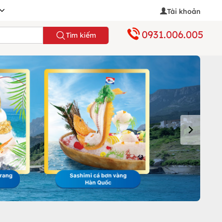
Tài khoản
0931.006.005
Tìm kiếm