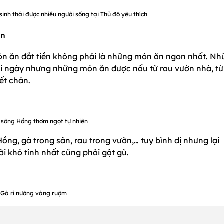
inh thái được nhiều người sống tại Thủ đô yêu thích
an
ón ăn đắt tiền không phải là những món ăn ngon nhất. N
ai ngày nhưng những món ăn được nấu từ rau vườn nhà, từ
ết chán.
 sông Hồng thơm ngọt tự nhiên
ng, gà trong sân, rau trong vườn,… tuy bình dị nhưng lại
 khó tính nhất cũng phải gật gù.
Gà ri nướng vàng ruộm