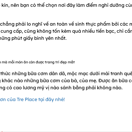
ép kín, nên bạn có thể chọn nơi đây làm điểm nghỉ dưỡng c
, chẳng phải lo nghĩ về an toàn về sinh thực phẩm bởi các
 cung cấp, cũng không tốn kém quá nhiều tiền bạc, chỉ cầ
hững phút giấy bình yên nhất.
 mà mỗi món ăn còn được trang trí đẹp mắt
g thức những bữa cơm dân dã, mộc mạc dưới mái tranh quê
ẳng khác nào những bữa cơm của bà, của mẹ. Được ăn bữa 
ẳng có cao lương mỹ vị nào sánh bằng phải không nào.
n của Tre Place tại đây nhé!