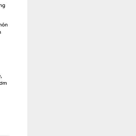
ùng
 món
n
,
cơm