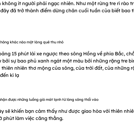
 không ít người phải ngạc nhiên. Như một rừng tre rì rào t
i đây đã trở thành điểm dừng chân cuối tuần của biết bao 
hông khác nào một làng quê thu nhỏ
oảng 15 phút lái xe ngược theo sông Hồng về phía Bắc, ch
y bởi sự bao phủ xanh ngát một màu bởi những rặng tre bì
thiên nhiên thơ mộng của sông, của trời đất, của những 
đến kì lạ
hận được những luồng gió mát lạnh từ lòng sông thổi vào
 sẽ khiến bạn cảm thấy như được giao hòa với thiên nhi
ờ phút làm việc căng thằng.