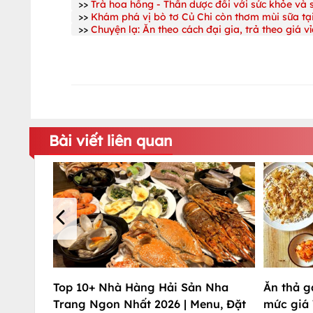
>>
Trà hoa hồng - Thần dược đối với sức khỏe và 
>>
Khám phá vị bò tơ Củ Chi còn thơm mùi sữa tạ
>>
Chuyện lạ: Ăn theo cách đại gia, trả theo giá v
Bài viết liên quan
Ăn thả g
Top 10+ Nhà Hàng Hải Sản Nha
mức giá 
Trang Ngon Nhất 2026 | Menu, Đặt