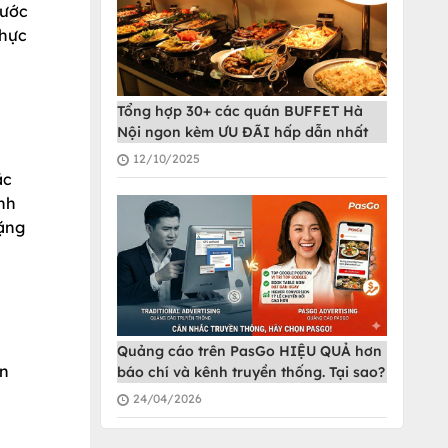
rước
thực
Tổng hợp 30+ các quán BUFFET Hà
Nội ngon kèm ƯU ĐÃI hấp dẫn nhất
12/10/2025
ắc
nh
rặng
Quảng cáo trên PasGo HIỆU QUẢ hơn
ên
báo chí và kênh truyền thống. Tại sao?
24/04/2026