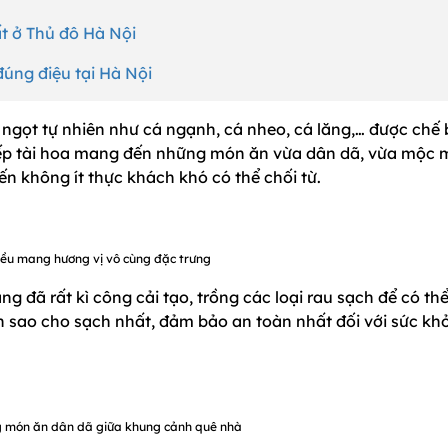
t ở Thủ đô Hà Nội
ng điệu tại Hà Nội
 ngọt tự nhiên như cá ngạnh, cá nheo, cá lăng,… được chế 
bếp tài hoa mang đến những món ăn vừa dân dã, vừa mộc 
ến không ít thực khách khó có thể chối từ.
ều mang hương vị vô cùng đặc trưng
g đã rất kì công cải tạo, trồng các loại rau sạch để có thể
 sao cho sạch nhất, đảm bảo an toàn nhất đối với sức kh
g món ăn dân dã giữa khung cảnh quê nhà