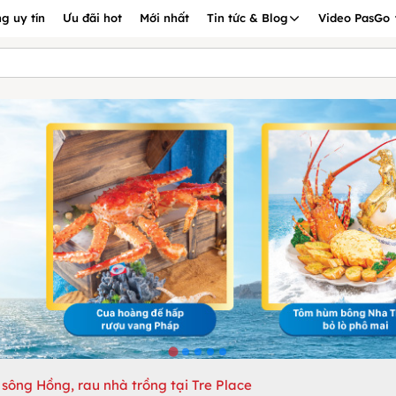
g uy tín
Ưu đãi hot
Mới nhất
Tin tức & Blog
Video PasGo
sông Hồng, rau nhà trồng tại Tre Place