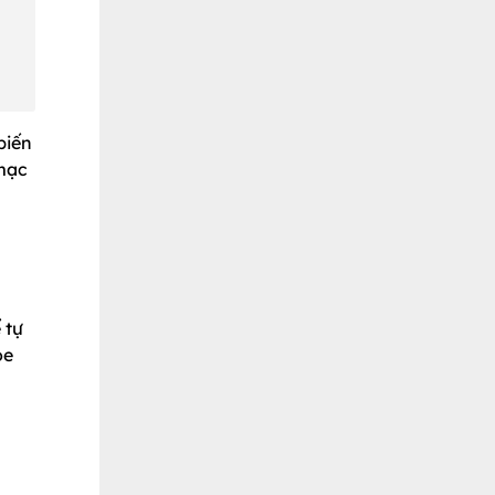
biến
mạc
 tự
ỏe