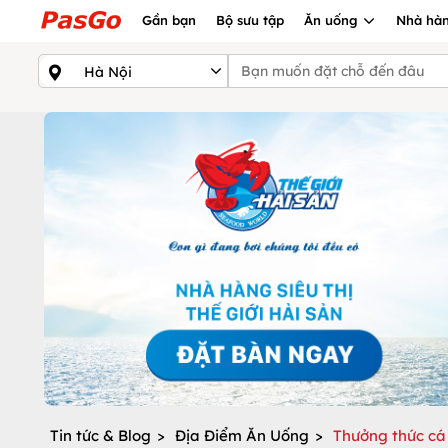
Gần bạn
Bộ sưu tập
Ăn uống
Nhà hàn
Tin tức & Blog
>
Địa Điểm Ăn Uống
>
Thưởng thức cá 